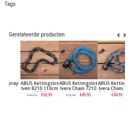
Tags
Gerelateerde producten
ABUS Slotspray
ABUS Kettingslot
ABUS Kettingslot
ABUS
50 ml
Iven 8210 110cm
Ivera Chain 7210
Ive
ART-2
Color 110 cm
Colo
€9,95
€50,95
€49,95
€64,95
€55,00
Blauw
Informatie
Informatie
Informatie