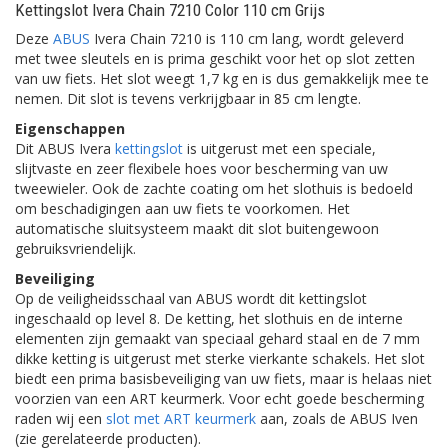
Kettingslot Ivera Chain 7210 Color 110 cm Grijs
Deze
ABUS
Ivera Chain 7210 is 110 cm lang, wordt geleverd
met twee sleutels en is prima geschikt voor het op slot zetten
van uw fiets. Het slot weegt 1,7 kg en is dus gemakkelijk mee te
nemen. Dit slot is tevens verkrijgbaar in 85 cm lengte.
Eigenschappen
Dit ABUS Ivera
kettingslot
is uitgerust met een speciale,
slijtvaste en zeer flexibele hoes voor bescherming van uw
tweewieler. Ook de zachte coating om het slothuis is bedoeld
om beschadigingen aan uw fiets te voorkomen. Het
automatische sluitsysteem maakt dit slot buitengewoon
gebruiksvriendelijk.
Beveiliging
Op de veiligheidsschaal van ABUS wordt dit kettingslot
ingeschaald op level 8. De ketting, het slothuis en de interne
elementen zijn gemaakt van speciaal gehard staal en de 7 mm
dikke ketting is uitgerust met sterke vierkante schakels. Het slot
biedt een prima basisbeveiliging van uw fiets, maar is helaas niet
voorzien van een ART keurmerk. Voor echt goede bescherming
raden wij een
slot met ART keurmerk
aan, zoals de ABUS Iven
(zie gerelateerde producten).