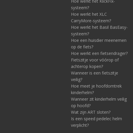
Hoe werkt het KlickFix-
systeem?
Hoe werkt het XLC
CarryMore-systeem?
Hoe werkt het Basil BasEasy-
systeem?
Hoe een huisdier meenemen
op de fiets?
Hoe werkt een fietsendrager?
Fietszitje voor vóórop of
achterop kopen?
Wanneer is een fietszitje
veilig?
Hoe meet je hoofdomtrek
kinderhelm?
Wanneer zit kinderhelm veilig
op hoofd?
Wat zijn ART sloten?
Is een speed pedelec helm
verplicht?