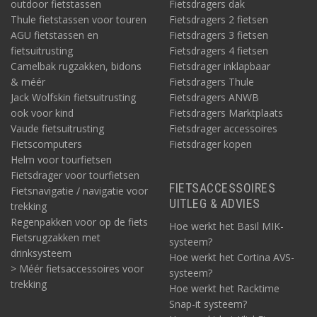
outdoor fietstassen
Fietsdragers dak
Thule fietstassen voor touren
Fietsdragers 2 fietsen
AGU fietstassen en
Fietsdragers 3 fietsen
fietsuitrusting
Fietsdragers 4 fietsen
Camelbak rugzakken, bidons
Fietsdrager inklapbaar
& méér
Fietsdragers Thule
Jack Wolfskin fietsuitrusting
Fietsdragers ANWB
ook voor kind
Fietsdragers Marktplaats
Vaude fietsuitrusting
Fietsdrager accessoires
Fietscomputers
Fietsdrager kopen
Helm voor tourfietsen
Fietsdrager voor tourfietsen
FIETSACCESSOIRES
Fietsnavigatie / navigatie voor
UITLEG & ADVIES
trekking
Regenpakken voor op de fiets
Hoe werkt het Basil MIK-
Fietsrugzakken met
systeem?
drinksysteem
Hoe werkt het Cortina AVS-
> Méér fietsaccessoires voor
systeem?
trekking
Hoe werkt het Racktime
Snap-it systeem?