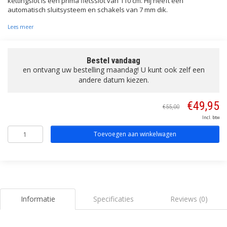
kettingslot is een prima fietsslot van 110 cm. Hij heeft een
automatisch sluitsysteem en schakels van 7 mm dik.
Lees meer
Bestel vandaag
en ontvang uw bestelling maandag! U kunt ook zelf een
andere datum kiezen.
€49,95
€55,00
Incl. btw
Toevoegen aan winkelwagen
Informatie
Specificaties
Reviews (0)