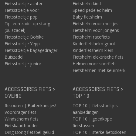
Fietsstoeltje achter
Fietshelm kind
Fietsstoeltje voor
Speed pedelec helm
Fietsstoeltje pop
Baby fietshelm
Tip: een zadel op stang
Fietshelm voor meisjes
(buiszadel)
Fietshelm voor jongens
Fietsstoeltje Bobike
Fietshelm racefiets
Fietsstoeltje Yepp
Kinderfietshelm groot
Fietsstoeltje bagagedrager
Kinderfietshelm klein
Buiszadel
Fietshelm elektrische fiets
Fietsstoeltje junior
Helmen voor snorfiets
Fietshelmen met keurmerk
ACCESSOIRES FIETS >
ACCESSOIRES FIETS >
OVERIG
TOP 10
Retouren | Buitenkansjes!
TOP 10 | fietsstoeltjes
Voordrager fiets
aanbiedingen
Windscherm fiets
TOP 10 | goedkope
Fietskaarthouder
fietstassen
Ding Dong fietsbel geluid
TOP 10 | sterke fietssloten