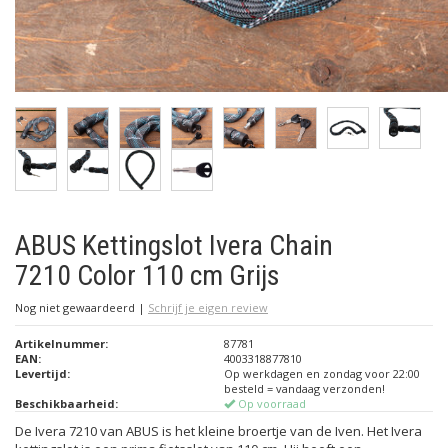
ABUS Kettingslot Ivera Chain
7210 Color 110 cm Grijs
Nog niet gewaardeerd
|
Schrijf je eigen review
Artikelnummer:
87781
EAN:
4003318877810
Levertijd:
Op werkdagen en zondag voor 22:00
besteld = vandaag verzonden!
Beschikbaarheid:
Op voorraad
De Ivera 7210 van ABUS is het kleine broertje van de Iven. Het Ivera