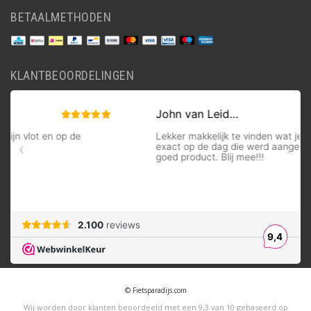
BETAALMETHODEN
KLANTBEOORDELINGEN
© Fietsparadijs.com
Wij worden door klanten beoordeeld met een
9,3
van
10
gebaseerd op