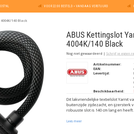
POSTNL
VOOR 22:00 BESTELD = VANDAAG VERSTUURD
 4004K/140 Black
ABUS Kettingslot Yar
4004K/140 Black
Nog niet gewaardeerd
|
Schrijf je eigen 
Artikelnummer:
EAN:
Levertijd:
Beschikbaarheid:
Dit lakvriendelijke textielslot Yarnit 
buitenzijde zijdezacht, en ijzersterk 
robuuste slot is 140 cm lang en heeft
Lees meer