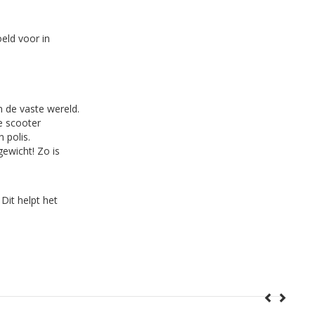
oeld voor in
n de vaste wereld.
e scooter
 polis.
ewicht! Zo is
Dit helpt het