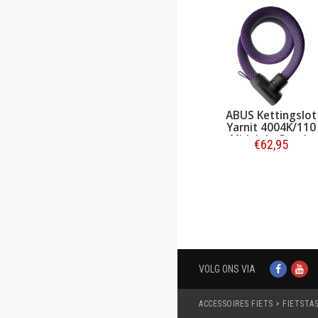
ingslot
ABUS Kettingslot
ABUS Kettingsl
Rosemauve
Yarnit 4004K/110
Yarnit 4004K/110
 Level 7
Midnight Purple
Stone
54,95
€62,95
€62,95
len
Bestellen
Bestellen
VOLG ONS VIA
ACCESSOIRES FIETS > FIETSTA