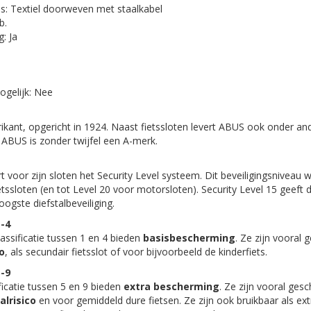
: Textiel doorweven met staalkabel
b.
g: Ja
ogelijk: Nee
ikant, opgericht in 1924. Naast fietssloten levert ABUS ook onder an
 ABUS is zonder twijfel een A-merk.
voor zijn sloten het Security Level systeem. Dit beveiligingsniveau 
tssloten (en tot Level 20 voor motorsloten). Security Level 15 geeft d
oogste diefstalbeveiliging.
1-4
ssificatie tussen 1 en 4 bieden
basisbescherming
. Ze zijn vooral g
co
, als secundair fietsslot of voor bijvoorbeeld de kinderfiets.
5-9
icatie tussen 5 en 9 bieden
extra bescherming
. Ze zijn vooral gesch
alrisico
en voor gemiddeld dure fietsen. Ze zijn ook bruikbaar als ext