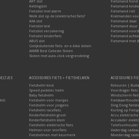
ART slot
Fietsmand hond
Kettingslot
Fietsmand kinder
Fietsslot met alarm
Fietsmand riet
Welk slot op de (elektrische) fiets?
Kratmanden voor 
AXA slot
Fietsmand staal
Fietsslot test
Fietsmand stuur
Fietsslot verzekering
Fietsmand voord
Fietsslot kinderfiets
Fietsmand achte
ABUS slot
Fietsmand met d
Gelijksluitende fiets- en e-bike sloten
ANWB Best Geteste Sloten
Sloten met auto-click vergrendeling
OELTJES
ACCESSOIRES FIETS > FIETSHELMEN
ACCESSOIRES FIE
Fietshelm kind
Retouren | Buite
Speed pedelec helm
Voordrager fiets
Baby fietshelm
Windscherm fiet
del)
Fietshelm voor meisjes
Fietskaarthoude
Fietshelm voor jongens
Ding Dong fietsbe
Fietshelm racefiets
Korting op Fietsp
Kinderfietshelm groot
Accu elektrische
Kinderfietshelm klein
Acculader elektr
Fietshelm elektrische fiets
Telefoonhouder f
Helmen voor snorfiets
Vaderdag cadeau:
Fietshelmen met keurmerk
Moederdag cadea