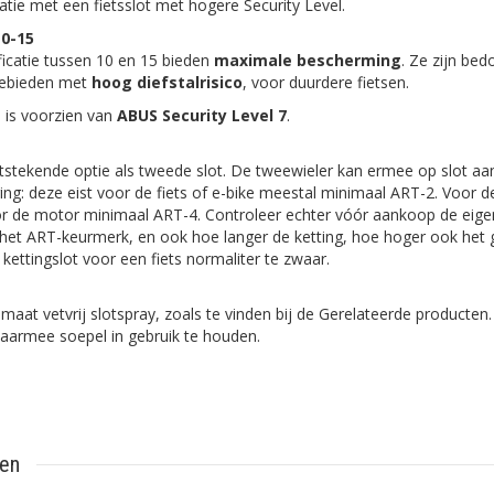
natie met een fietsslot met hogere Security Level.
10-15
ficatie tussen 10 en 15 bieden
maximale bescherming
. Ze zijn bed
 gebieden met
hoog diefstalrisico
, voor duurdere fietsen.
 is voorzien van
ABUS Security Level 7
.
uitstekende optie als tweede slot. De tweewieler kan ermee op slot aa
ing: deze eist voor de fiets of e-bike meestal minimaal ART-2. Voor d
r de motor minimaal ART-4. Controleer echter vóór aankoop de eigen
et ART-keurmerk, en ook hoe langer de ketting, hoe hoger ook het g
kettingslot voor een fiets normaliter te zwaar.
maat vetvrij slotspray, zoals te vinden bij de Gerelateerde producten. 
daarmee soepel in gebruik te houden.
ten