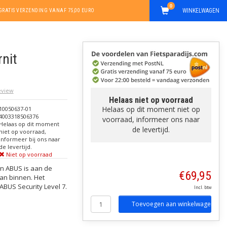
0
WINKELWAGEN
GRATIS VERZENDING VANAF 75,00 EURO
nit
review
Helaas niet op voorraad
Helaas op dit moment niet op
10050637-01
4003318506376
voorraad, informeer ons naar
Helaas op dit moment
de levertijd.
niet op voorraad,
informeer bij ons naar
de levertijd.
Niet op voorraad
van ABUS is aan de
€69,95
van binnen. Het
 ABUS Security Level 7.
Incl. btw
Toevoegen aan winkelwagen