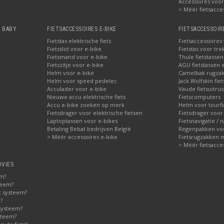
Accessoires voor 
> Méér fietsacce
, BABY
FIETSACCESSOIRES E-BIKE
FIETSACCESSOIR
Fietstas elektrische fiets
Fietsaccessoires
Fietsslot voor e-bike
Fietstas voor tre
Fietsmand voor e-bike
Thule fietstasse
Fietszitje voor e-bike
AGU fietstassen e
Helm voor e-bike
Camelbak rugzak
Helm voor speed pedelec
Jack Wolfskin fie
Acculader voor e-bike
Vaude fietsuitrus
Nieuwe accu elektrische fiets
Fietscomputers
Accu e-bike zoeken op merk
Helm voor tourfi
Fietsdrager voor elektrische fietsen
Fietsdrager voor
Laptoptassen voor e-bikes
Fietsnavigatie / 
Betaling Bebat bedrijven België
Regenpakken voor
> Méér accessoires e-bike
Fietsrugzakken 
> Méér fietsacce
DVIES
em?
teem?
t systeem?
?
systeem?
steem?