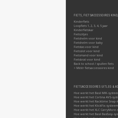
FIETS, FIETSACCESSOIRES KIND
Kinderfiets
Loopfiets 1, 2, 3, 4, 5 jaar
Kinderfietskar
Fietszitjes
Fietshelm voor kind
Fietshelm voor baby
Fietstas voor kind
Fietsslot voor kind
Fietsmand voor kind
Fietskrat voor kind
Back to school / spullen fiets
> Méér fietsaccessoires kind
FIETSACCESSOIRES UITLEG & A
Hoe werkt het Basil MIK-syste
Hoe werkt het Cortina AVS-sys
Hoe werkt het Racktime Snap-i
Hoe werkt het KlickFix-systeem
Hoe werkt het XLC CarryMore-
Hoe werkt het Basil BasEasy-sy