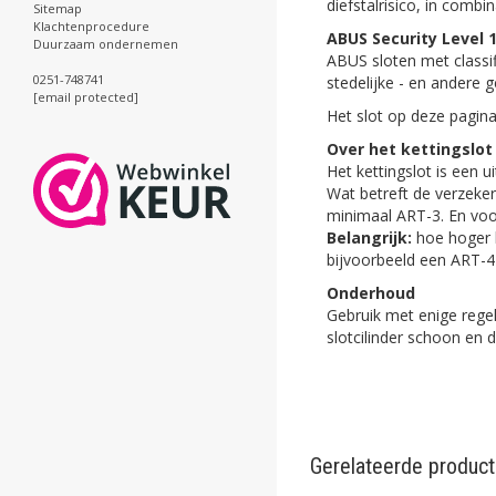
diefstalrisico, in combi
Sitemap
Klachtenprocedure
ABUS Security Level 
Duurzaam ondernemen
ABUS sloten met classi
0251-748741
stedelijke - en andere
[email protected]
Het slot op deze pagina
Over het kettingslot
Het kettingslot is een 
Wat betreft de verzeker
minimaal ART-3. En voo
Belangrijk:
hoe hoger h
bijvoorbeeld een ART-4 
Onderhoud
Gebruik met enige regel
slotcilinder schoon en 
Gerelateerde produc