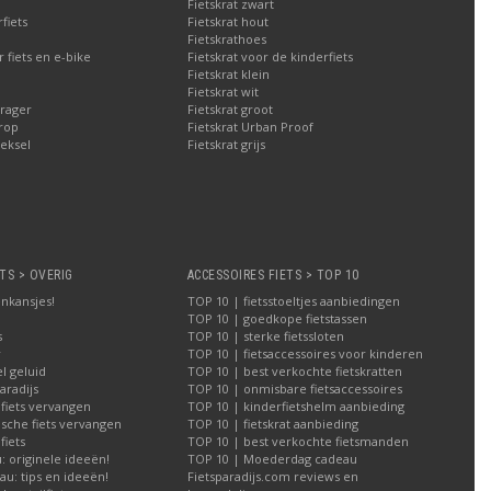
Fietskrat zwart
fiets
Fietskrat hout
Fietskrathoes
fiets en e-bike
Fietskrat voor de kinderfiets
Fietskrat klein
Fietskrat wit
rager
Fietskrat groot
rop
Fietskrat Urban Proof
eksel
Fietskrat grijs
TS > OVERIG
ACCESSOIRES FIETS > TOP 10
nkansjes!
TOP 10 | fietsstoeltjes aanbiedingen
TOP 10 | goedkope fietstassen
s
TOP 10 | sterke fietssloten
r
TOP 10 | fietsaccessoires voor kinderen
l geluid
TOP 10 | best verkochte fietskratten
aradijs
TOP 10 | onmisbare fietsaccessoires
 fiets vervangen
TOP 10 | kinderfietshelm aanbieding
ische fiets vervangen
TOP 10 | fietskrat aanbieding
iets
TOP 10 | best verkochte fietsmanden
 originele ideeën!
TOP 10 | Moederdag cadeau
u: tips en ideeën!
Fietsparadijs.com reviews en