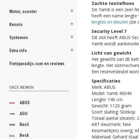
Zachte textielhoes
De Yarnit is een zeer fle
Motor, scooter
heeft een ruime lengte 
lengtes en kleuren
(zie 
Kennis
Security Level 7
Dit slot heeft ABUS Sec
Systemen
Yarnit wordt aanbevolen
Extra info
Licht van gewicht
Het gewicht van dit ket
Fietsparadijs.com en reviews
lengte. Het slotmechani
Een reservesleutel wor
Specificaties
Merk: ABUS
ONZE MERKEN
Model: Yarnit 4004K
Lengte: 140 cm
ABUS
Gewicht: 1120 gram
Soort sluiting: Slotkop
AGU
Totaal aantal sleutels: 
ART-keurmerk: Nee
Basil
Keurmerk(en) overig: A
Beck
Materiaal: Gehard staal