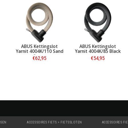
ot
ABUS Kettingslot
ABUS Slotspray 50 ml
 Sand
Yarnit 4004K/85 Black
€54,95
€9,95
Bestellen
Bestellen
SSEN
ACCESSOIRES FIETS > FIETSSLOTEN
ACCESSOIRES FI