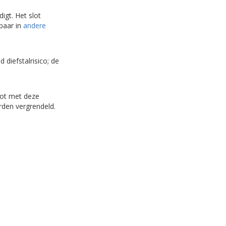
digt. Het slot
rbaar in
andere
diefstalrisico; de
slot met deze
rden vergrendeld.