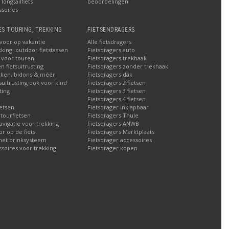
longtailfiets
beoordelingen
ssoires
ES TOURING, TREKKING
FIETSENDRAGERS
 voor op vakantie
Alle fietsdragers
kking: outdoor fietstassen
Fietsdragers auto
n voor touren
Fietsdragers trekhaak
n fietsuitrusting
Fietsdragers zonder trekhaak
ken, bidons & méér
Fietsdragers dak
tsuitrusting ook voor kind
Fietsdragers 2 fietsen
ting
Fietsdragers 3 fietsen
Fietsdragers 4 fietsen
etsen
Fietsdrager inklapbaar
 tourfietsen
Fietsdragers Thule
navigatie voor trekking
Fietsdragers ANWB
 op de fiets
Fietsdragers Marktplaats
met drinksysteem
Fietsdrager accessoires
ssoires voor trekking
Fietsdrager kopen