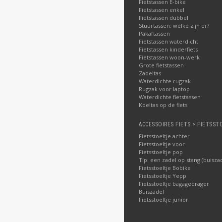
Fietstassen E-bike
Fietstassen enkel
Fietstassen dubbel
Stuurtassen: welke zijn er?
Pakaftassen
Fietstassen waterdicht
Fietstassen kinderfiets
Fietstassen woon-werk
Grote fietstassen
Zadeltas
Waterdichte rugzak
Rugzak voor laptop
Waterdichte fietstassen
Koeltas op de fiets
ACCESSOIRES FIETS > FIETSST
Fietsstoeltje achter
Fietsstoeltje voor
Fietsstoeltje pop
Tip: een zadel op stang (buisza
Fietsstoeltje Bobike
Fietsstoeltje Yepp
Fietsstoeltje bagagedrager
Buiszadel
Fietsstoeltje junior