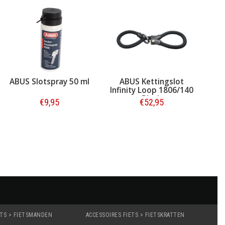
ABUS Kettingslot
Tex-Lock Kabelslot
A
Infinity Loop 1806/140
Textielslot Orbit M 120
Black
cm Zwart - ART-2
€52,95
€164,95
Bestellen
Bestellen
ETS > FIETSMANDEN
ACCESSOIRES FIETS > FIETSKRATTEN