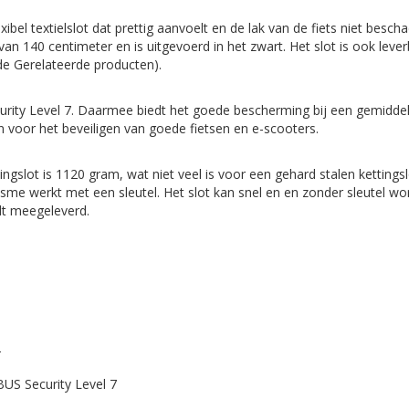
xibel textielslot dat prettig aanvoelt en de lak van de fiets niet bescha
van 140 centimeter en is uitgevoerd in het zwart. Het slot is ook leve
de Gerelateerde producten).
urity Level 7. Daarmee biedt het goede bescherming bij een gemiddeld 
 voor het beveiligen van goede fietsen en e-scooters.
tingslot is 1120 gram, wat niet veel is voor een gehard stalen ketting
sme werkt met een sleutel. Het slot kan snel en en zonder sleutel wo
dt meegeleverd.
2
BUS Security Level 7