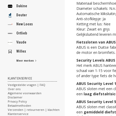
Materiaal beschermhoes
Dakine
Diameter schakels: N.n.
Automatische kliksluitin
Deuter
Anti-stofklepje: Ja
Ketting met lus: Nee
New Looxs
Kleur: Zwart en grijs
Ortlieb
Gelijksluitend leveren m
Fietssloten van ABUS
Vaude
ABUS is een Duitse fabr
Willex
de motor en bromfiets.
Security Levels ABUS
Meer merken
Het merk ABUS hanteert 
schaal van 1-15 voor fie
of ander type fiets de h
KLANTENSERVICE
ABUS Security Level 
Veelgestelde vragen | FAQ
ABUS sloten met een cla
Over ons
Algemene voorwaarden
een
laag diefstalrisi
Disclaimer
ABUS Security Level 
Privacy Policy
Betaalmethoden
ABUS sloten met classif
Verzenden | retourneren | klachten
een
gemiddeld diefst
Klantenservice