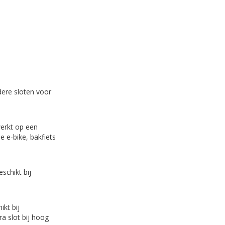
dere sloten voor
werkt op een
e e-bike, bakfiets
eschikt bij
ikt bij
ra slot bij hoog