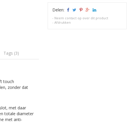
Delen:
-
Neem contact op over dit product
-
Afdrukken
Tags (3)
ft touch
len, zonder dat
slot, met daar
en totale diameter
me met anti-