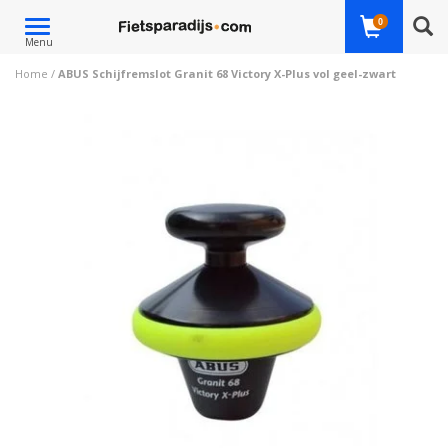
Toggle
0
Menu
navigation
Home
/
ABUS Schijfremslot Granit 68 Victory X-Plus vol geel-zwart