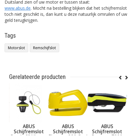
Duitsland zien of uw motor er tussen staat:
www.abus.de
. Mocht na bestelling blijken dat het schijfremslot
toch niet geschikt is, dan kunt u deze natuurlijk omruilen of uw
geld terugkrijgen.
Tags
Motorslot
Remschijfslot
Gerelateerde producten
 68
ABUS
ABUS
ABUS
A
ting
Schijfremslot
Schijfremslot
Schijfremslot
Det