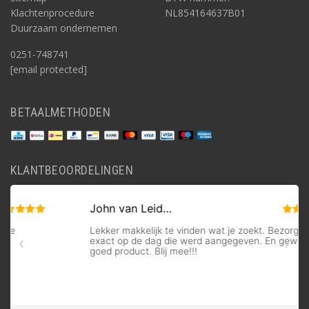
Klachtenprocedure
NL854164637B01
Duurzaam ondernemen
0251-748741
[email protected]
BETAALMETHODEN
KLANTBEOORDELINGEN