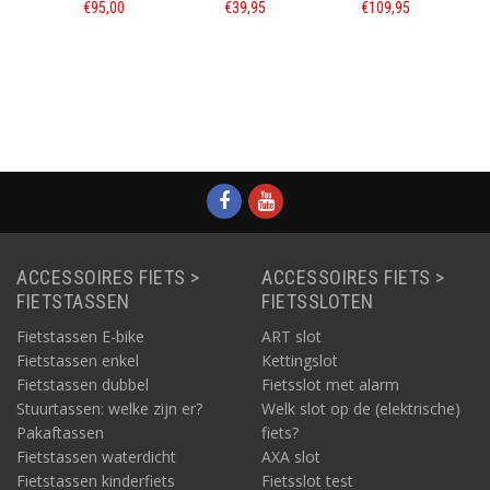
 cm
Granit 68 Victory
Element 290 Geel
Detecto 7000
,95
€95,00
€39,95
€109,95
X-Plus Roll Up
10mm
RS1 Yellow
sc
B
Informatie
Informatie
Informatie
ACCESSOIRES FIETS >
ACCESSOIRES FIETS >
FIETSTASSEN
FIETSSLOTEN
Fietstassen E-bike
ART slot
Fietstassen enkel
Kettingslot
Fietstassen dubbel
Fietsslot met alarm
Stuurtassen: welke zijn er?
Welk slot op de (elektrische)
Pakaftassen
fiets?
Fietstassen waterdicht
AXA slot
Fietstassen kinderfiets
Fietsslot test