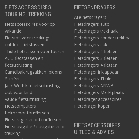
FIETSACCESSOIRES
FIETSENDRAGERS
TOURING, TREKKING
Alle fietsdragers
Fietsaccessoires voor op
Fietsdragers auto
vakantie
Fietsdragers trekhaak
Fietstas voor trekking:
Fietsdragers zonder trekhaak
outdoor fietstassen
Fietsdragers dak
Thule fietstassen voor touren
Fietsdragers 2 fietsen
AGU fietstassen en
Fietsdragers 3 fietsen
fietsuitrusting
Fietsdragers 4 fietsen
Camelbak rugzakken, bidons
Fietsdrager inklapbaar
& méér
Fietsdragers Thule
Jack Wolfskin fietsuitrusting
Fietsdragers ANWB
ook voor kind
Fietsdragers Marktplaats
Vaude fietsuitrusting
Fietsdrager accessoires
Fietscomputers
Fietsdrager kopen
Helm voor tourfietsen
Fietsdrager voor tourfietsen
FIETSACCESSOIRES
Fietsnavigatie / navigatie voor
UITLEG & ADVIES
trekking