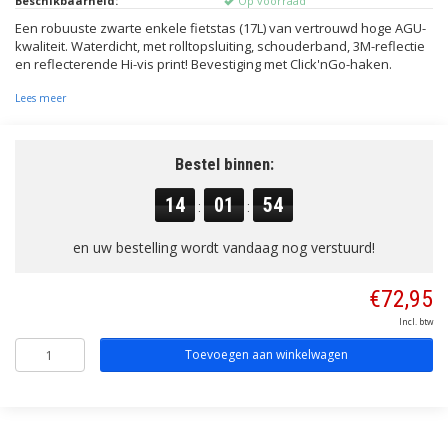
Beschikbaarheid:
Op voorraad
Een robuuste zwarte enkele fietstas (17L) van vertrouwd hoge AGU-
kwaliteit. Waterdicht, met rolltopsluiting, schouderband, 3M-reflectie
en reflecterende Hi-vis print! Bevestiging met Click'nGo-haken.
Lees meer
Bestel binnen:
14
01
54
:
:
en uw bestelling wordt vandaag nog verstuurd!
€72,95
Incl. btw
Toevoegen aan winkelwagen