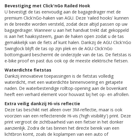
Bevestiging met Click'nGo Railed Hook
U bevestigt de tas eenvoudig aan de bagagedrager met de
premium Click'nGo-haken van AGU. Deze 'railed hooks' kunnen
in de breedte worden versteld, zodat deze altijd passen op uw
bagagedrager. Wanneer u aan het handvat trekt dat gekoppeld
is aan het haaksysteem, gaan de haken open zodat u de tas
gemakkelijk van de fiets af kunt halen. Dankzij de AGU Click'nGo
Swinglock blijft de tas op zijn plek en de AGU Click'nGo
bottomguard beschermt de onderzijde van de tas. De fietstas is
e-bike proof en past dus ook op de meeste elektrische fietsen.
Waterdichte fietstas
Dankzij innovatieve toepassingen is de fietstas volledig
waterdicht, met een waterdichte binnenvoering en getapete
naden. De waterbestendige rolltop-opening aan de bovenkant
heeft een verhard element voor houvast bij het op- en afrollen.
Extra veilig dankzij Hi-vis reflectie
Deze tas beschikt niet alleen over 3M-reflectie, maar is ook
voorzien van een reflecterende Hi-vis ('high visibility') print. Deze
print vergroot de zichtbaarheid van een fietser in het donker
aanzienlijk. Zodra de tas binnen het directe bereik van een
lichtbron komt, zoals de koplampen van een auto of