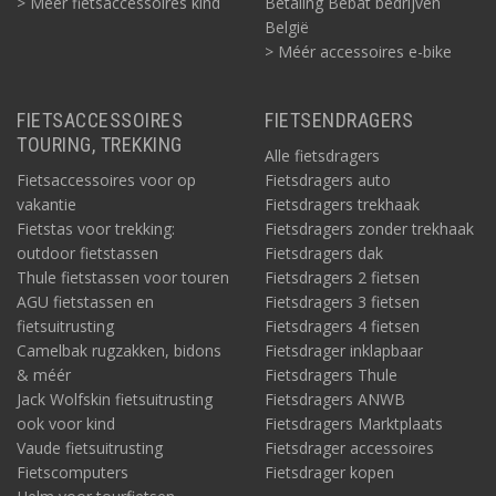
> Méér fietsaccessoires kind
Betaling Bebat bedrijven
België
> Méér accessoires e-bike
FIETSACCESSOIRES
FIETSENDRAGERS
TOURING, TREKKING
Alle fietsdragers
Fietsaccessoires voor op
Fietsdragers auto
vakantie
Fietsdragers trekhaak
Fietstas voor trekking:
Fietsdragers zonder trekhaak
outdoor fietstassen
Fietsdragers dak
Thule fietstassen voor touren
Fietsdragers 2 fietsen
AGU fietstassen en
Fietsdragers 3 fietsen
fietsuitrusting
Fietsdragers 4 fietsen
Camelbak rugzakken, bidons
Fietsdrager inklapbaar
& méér
Fietsdragers Thule
Jack Wolfskin fietsuitrusting
Fietsdragers ANWB
ook voor kind
Fietsdragers Marktplaats
Vaude fietsuitrusting
Fietsdrager accessoires
Fietscomputers
Fietsdrager kopen