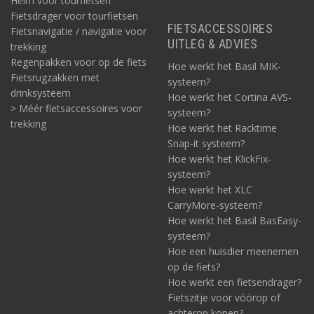
Helm voor tourfietsen
Fietsdrager voor tourfietsen
FIETSACCESSOIRES
Fietsnavigatie / navigatie voor
UITLEG & ADVIES
trekking
Regenpakken voor op de fiets
Hoe werkt het Basil MIK-
Fietsrugzakken met
systeem?
drinksysteem
Hoe werkt het Cortina AVS-
> Méér fietsaccessoires voor
systeem?
trekking
Hoe werkt het Racktime
Snap-it systeem?
Hoe werkt het KlickFix-
systeem?
Hoe werkt het XLC
CarryMore-systeem?
Hoe werkt het Basil BasEasy-
systeem?
Hoe een huisdier meenemen
op de fiets?
Hoe werkt een fietsendrager?
Fietszitje voor vóórop of
achterop kopen?