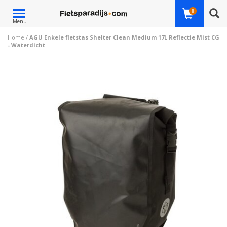
Toggle
0
Menu
navigation
Home
/
AGU Enkele fietstas Shelter Clean Medium 17L Reflectie Mist CG
- Waterdicht