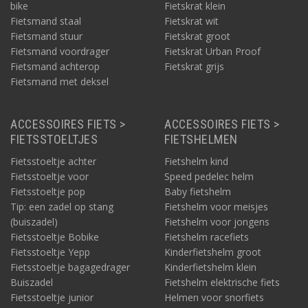
bike
Fietskrat klein
Fietsmand staal
Fietskrat wit
Fietsmand stuur
Fietskrat groot
Fietsmand voordrager
Fietskrat Urban Proof
Fietsmand achterop
Fietskrat grijs
Fietsmand met deksel
ACCESSOIRES FIETS >
ACCESSOIRES FIETS >
FIETSSTOELTJES
FIETSHELMEN
Fietsstoeltje achter
Fietshelm kind
Fietsstoeltje voor
Speed pedelec helm
Fietsstoeltje pop
Baby fietshelm
Tip: een zadel op stang
Fietshelm voor meisjes
(buiszadel)
Fietshelm voor jongens
Fietsstoeltje Bobike
Fietshelm racefiets
Fietsstoeltje Yepp
Kinderfietshelm groot
Fietsstoeltje bagagedrager
Kinderfietshelm klein
Buiszadel
Fietshelm elektrische fiets
Fietsstoeltje junior
Helmen voor snorfiets