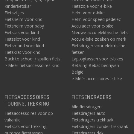
Kinderfietskar
Fietszitje voor e-bike
Fietszitjes
Helm voor e-bike
Fietshelm voor kind
Helm voor speed pedelec
Fietshelm voor baby
Acculader voor e-bike
Fietstas voor kind
Nieuwe accu elektrische fiets
Fietsslot voor kind
Accu e-bike zoeken op merk
Fietsmand voor kind
Fietsdrager voor elektrische
Fietskrat voor kind
fietsen
Back to school / spullen fiets
Laptoptassen voor e-bikes
> Méér fietsaccessoires kind
Betaling Bebat bedrijven
België
> Méér accessoires e-bike
FIETSACCESSOIRES
FIETSENDRAGERS
TOURING, TREKKING
Alle fietsdragers
Fietsaccessoires voor op
Fietsdragers auto
vakantie
Fietsdragers trekhaak
Fietstas voor trekking:
Fietsdragers zonder trekhaak
outdoor fietstassen
Fietsdragers dak