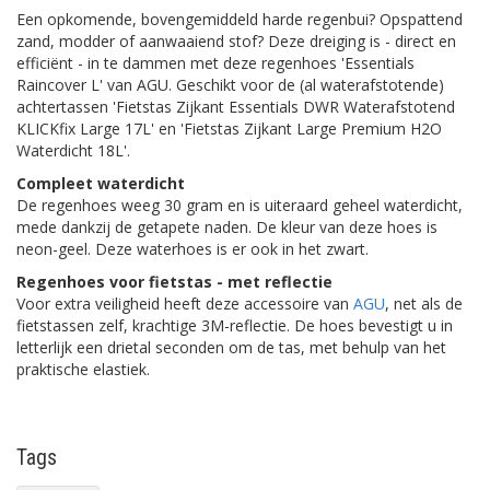
Een opkomende, bovengemiddeld harde regenbui? Opspattend
zand, modder of aanwaaiend stof? Deze dreiging is - direct en
efficiënt - in te dammen met deze regenhoes 'Essentials
Raincover L' van AGU. Geschikt voor de (al waterafstotende)
achtertassen 'Fietstas Zijkant Essentials DWR Waterafstotend
KLICKfix Large 17L' en 'Fietstas Zijkant Large Premium H2O
Waterdicht 18L'.
Compleet waterdicht
De regenhoes weeg 30 gram en is uiteraard geheel waterdicht,
mede dankzij de getapete naden. De kleur van deze hoes is
neon-geel. Deze waterhoes is er ook in het zwart.
Regenhoes voor fietstas - met reflectie
Voor extra veiligheid heeft deze accessoire van
AGU
, net als de
fietstassen zelf, krachtige 3M-reflectie. De hoes bevestigt u in
letterlijk een drietal seconden om de tas, met behulp van het
praktische elastiek.
Tags