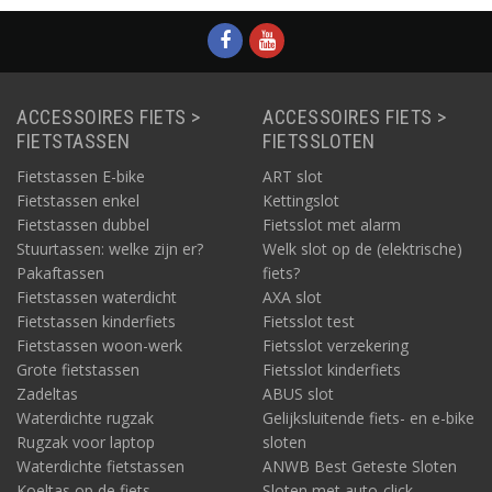
ACCESSOIRES FIETS >
ACCESSOIRES FIETS >
FIETSTASSEN
FIETSSLOTEN
Fietstassen E-bike
ART slot
Fietstassen enkel
Kettingslot
Fietstassen dubbel
Fietsslot met alarm
Stuurtassen: welke zijn er?
Welk slot op de (elektrische)
Pakaftassen
fiets?
Fietstassen waterdicht
AXA slot
Fietstassen kinderfiets
Fietsslot test
Fietstassen woon-werk
Fietsslot verzekering
Grote fietstassen
Fietsslot kinderfiets
Zadeltas
ABUS slot
Waterdichte rugzak
Gelijksluitende fiets- en e-bike
Rugzak voor laptop
sloten
Waterdichte fietstassen
ANWB Best Geteste Sloten
Koeltas op de fiets
Sloten met auto-click