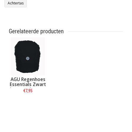
Achtertas
Gerelateerde producten
AGU Regenhoes
Essentials Zwart
L voor achtertas
€7,95
Informatie