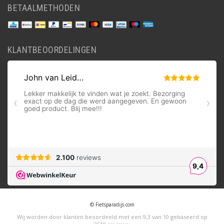
BETAALMETHODEN
KLANTBEOORDELINGEN
© Fietsparadijs.com
Wij worden door klanten beoordeeld met een
9,3
van
10
gebaseerd op