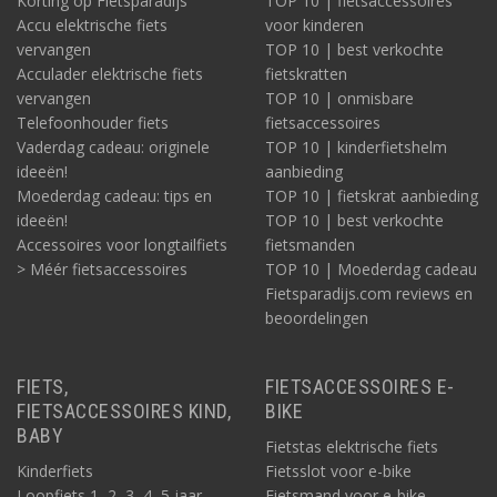
Korting op Fietsparadijs
TOP 10 | fietsaccessoires
Accu elektrische fiets
voor kinderen
vervangen
TOP 10 | best verkochte
Acculader elektrische fiets
fietskratten
vervangen
TOP 10 | onmisbare
Telefoonhouder fiets
fietsaccessoires
Vaderdag cadeau: originele
TOP 10 | kinderfietshelm
ideeën!
aanbieding
Moederdag cadeau: tips en
TOP 10 | fietskrat aanbieding
ideeën!
TOP 10 | best verkochte
Accessoires voor longtailfiets
fietsmanden
> Méér fietsaccessoires
TOP 10 | Moederdag cadeau
Fietsparadijs.com reviews en
beoordelingen
FIETS,
FIETSACCESSOIRES E-
FIETSACCESSOIRES KIND,
BIKE
BABY
Fietstas elektrische fiets
Kinderfiets
Fietsslot voor e-bike
Loopfiets 1, 2, 3, 4, 5 jaar
Fietsmand voor e-bike