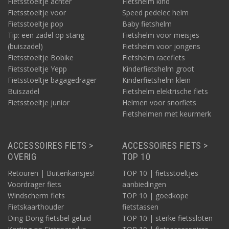
Fietsstoeltje achter
Fietshelm kind
Fietsstoeltje voor
Speed pedelec helm
Fietsstoeltje pop
Baby fietshelm
Tip: een zadel op stang
Fietshelm voor meisjes
(buiszadel)
Fietshelm voor jongens
Fietsstoeltje Bobike
Fietshelm racefiets
Fietsstoeltje Yepp
Kinderfietshelm groot
Fietsstoeltje bagagedrager
Kinderfietshelm klein
Buiszadel
Fietshelm elektrische fiets
Fietsstoeltje junior
Helmen voor snorfiets
Fietshelmen met keurmerk
ACCESSOIRES FIETS >
ACCESSOIRES FIETS >
OVERIG
TOP 10
Retouren | Buitenkansjes!
TOP 10 | fietsstoeltjes
Voordrager fiets
aanbiedingen
Windscherm fiets
TOP 10 | goedkope
Fietskaarthouder
fietstassen
Ding Dong fietsbel geluid
TOP 10 | sterke fietssloten