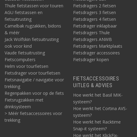
Thule fietstassen voor touren
Fietsdragers 2 fietsen
AGU fietstassen en
Fietsdragers 3 fietsen
fietsuitrusting
Fietsdragers 4 fietsen
Camelbak rugzakken, bidons
Fietsdrager inklapbaar
& méér
Fietsdragers Thule
Jack Wolfskin fietsuitrusting
Fietsdragers ANWB
ook voor kind
Fietsdragers Marktplaats
Vaude fietsuitrusting
Fietsdrager accessoires
Fietscomputers
Fietsdrager kopen
Helm voor tourfietsen
Fietsdrager voor tourfietsen
FIETSACCESSOIRES
Fietsnavigatie / navigatie voor
UITLEG & ADVIES
trekking
Regenpakken voor op de fiets
Hoe werkt het Basil MIK-
Fietsrugzakken met
systeem?
drinksysteem
Hoe werkt het Cortina AVS-
> Méér fietsaccessoires voor
systeem?
trekking
Hoe werkt het Racktime
Snap-it systeem?
Hoe werkt het KlickFix-