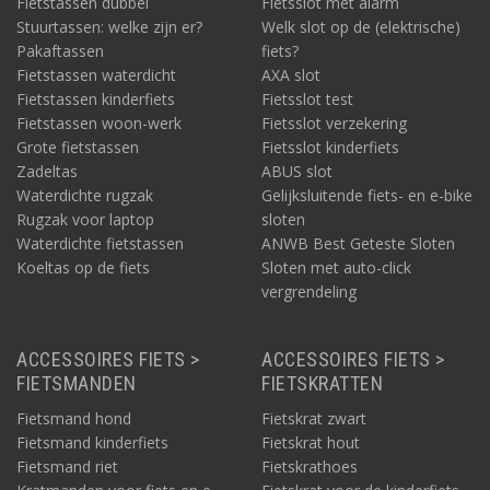
Fietstassen dubbel
Fietsslot met alarm
Stuurtassen: welke zijn er?
Welk slot op de (elektrische)
Pakaftassen
fiets?
Fietstassen waterdicht
AXA slot
Fietstassen kinderfiets
Fietsslot test
Fietstassen woon-werk
Fietsslot verzekering
Grote fietstassen
Fietsslot kinderfiets
Zadeltas
ABUS slot
Waterdichte rugzak
Gelijksluitende fiets- en e-bike
Rugzak voor laptop
sloten
Waterdichte fietstassen
ANWB Best Geteste Sloten
Koeltas op de fiets
Sloten met auto-click
vergrendeling
ACCESSOIRES FIETS >
ACCESSOIRES FIETS >
FIETSMANDEN
FIETSKRATTEN
Fietsmand hond
Fietskrat zwart
Fietsmand kinderfiets
Fietskrat hout
Fietsmand riet
Fietskrathoes