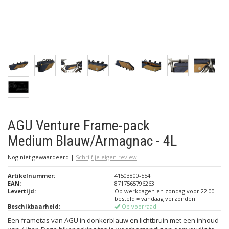
AGU Venture Frame-pack
Medium Blauw/Armagnac - 4L
Nog niet gewaardeerd
|
Schrijf je eigen review
Artikelnummer:
41503800-554
EAN:
8717565796263
Levertijd:
Op werkdagen en zondag voor 22:00
besteld = vandaag verzonden!
Beschikbaarheid:
Op voorraad
Een frametas van AGU in donkerblauw en lichtbruin met een inhoud