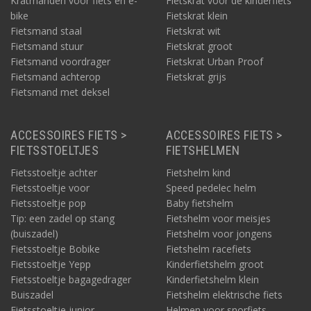
Kratmanden voor fiets en e-
Fietskrat voor de kinderfiets
bike
Fietskrat klein
Fietsmand staal
Fietskrat wit
Fietsmand stuur
Fietskrat groot
Fietsmand voordrager
Fietskrat Urban Proof
Fietsmand achterop
Fietskrat grijs
Fietsmand met deksel
ACCESSOIRES FIETS >
ACCESSOIRES FIETS >
FIETSSTOELTJES
FIETSHELMEN
Fietsstoeltje achter
Fietshelm kind
Fietsstoeltje voor
Speed pedelec helm
Fietsstoeltje pop
Baby fietshelm
Tip: een zadel op stang
Fietshelm voor meisjes
(buiszadel)
Fietshelm voor jongens
Fietsstoeltje Bobike
Fietshelm racefiets
Fietsstoeltje Yepp
Kinderfietshelm groot
Fietsstoeltje bagagedrager
Kinderfietshelm klein
Buiszadel
Fietshelm elektrische fiets
Fietsstoeltje junior
Helmen voor snorfiets