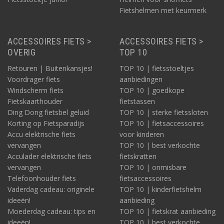
Fietshelmen met keurmerk
ACCESSOIRES FIETS >
ACCESSOIRES FIETS >
OVERIG
TOP 10
Retouren | Buitenkansjes!
TOP 10 | fietsstoeltjes
Voordrager fiets
aanbiedingen
Windscherm fiets
TOP 10 | goedkope
Fietskaarthouder
fietstassen
Ding Dong fietsbel geluid
TOP 10 | sterke fietssloten
Korting op Fietsparadijs
TOP 10 | fietsaccessoires
Accu elektrische fiets
voor kinderen
vervangen
TOP 10 | best verkochte
Acculader elektrische fiets
fietskratten
vervangen
TOP 10 | onmisbare
Telefoonhouder fiets
fietsaccessoires
Vaderdag cadeau: originele
TOP 10 | kinderfietshelm
ideeën!
aanbieding
Moederdag cadeau: tips en
TOP 10 | fietskrat aanbieding
ideeën!
TOP 10 | best verkochte