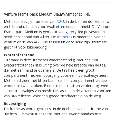
Venture Frame-pack Medium Blauw/Armagnac - 4L
Met deze stevige frametas van
AGU
, in de kleuren donkerblauw
en lichtbruin, kiest u voor kwaliteit en duurzaamheid. De Venture
Frame-pack Medium is gemaakt van gerecycled polyester en
heeft een inhoud van 4 liter. De
frametas
is onderdeel van de
Venture-serie van AGU. De tassen uit deze serie zijn uitermate
geschikt voor bikepacking.
Waterafstotend
Uiteraard is deze frametas waterbestendig, met een YKK
(waterafstotende) ritssluiting over de hele breedte van de tas,
die met één hand te openen is. De tas heeft een groot
compartiment met een doorgang voor een hydratatiesysteem.
Met een divider met klittenband kan het compartiment verdeeld
worden in twee vakken. Binnenin de tas zitten verder nog twee
kleine steekvakjes van mesh. De tas is aan de zijkanten voorzien
van 3M-reflectie, voor een goede zichtbaarheid op de weg.
Bevestiging
De frametas wordt geplaatst in de driehoek van het frame van
uw fiets. U bevestigt deze tas met drie zwarte bandjes met