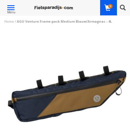
Toggle
0
Menu
navigation
Home
/
AGU Venture Frame-pack Medium Blauw/Armagnac - 4L