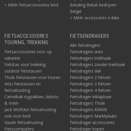
> Méér fietsaccessoires kind
Betaling Bebat bedrijven
België
> Méér accessoires e-bike
FIETSACCESSOIRES
FIETSENDRAGERS
TOURING, TREKKING
Alle fietsdragers
Fietsaccessoires voor op
Fietsdragers auto
vakantie
Fietsdragers trekhaak
Fietstas voor trekking:
Fietsdragers zonder trekhaak
outdoor fietstassen
Fietsdragers dak
Thule fietstassen voor touren
Fietsdragers 2 fietsen
AGU fietstassen en
Fietsdragers 3 fietsen
fietsuitrusting
Fietsdragers 4 fietsen
Camelbak rugzakken, bidons
Fietsdrager inklapbaar
& méér
Fietsdragers Thule
Jack Wolfskin fietsuitrusting
Fietsdragers ANWB
ook voor kind
Fietsdragers Marktplaats
Vaude fietsuitrusting
Fietsdrager accessoires
Fietscomputers
Fietsdrager kopen