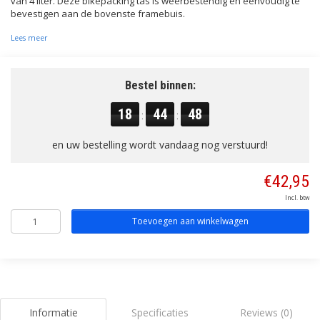
van 4 liter. Deze bikepacking tas is weerbestendig en eenvoudig te
bevestigen aan de bovenste framebuis.
Lees meer
Bestel binnen:
18
44
47
:
:
en uw bestelling wordt vandaag nog verstuurd!
€42,95
Incl. btw
Toevoegen aan winkelwagen
Informatie
Specificaties
Reviews (0)