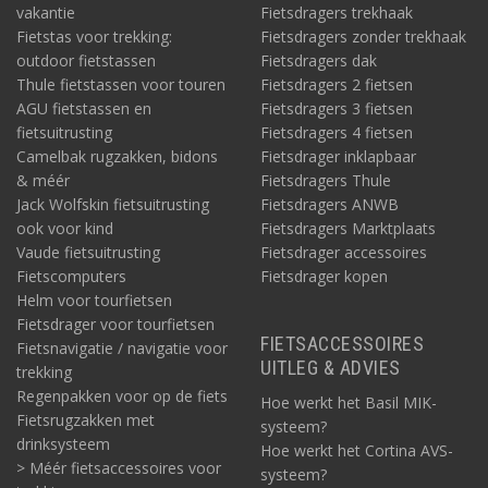
vakantie
Fietsdragers trekhaak
Fietstas voor trekking:
Fietsdragers zonder trekhaak
outdoor fietstassen
Fietsdragers dak
Thule fietstassen voor touren
Fietsdragers 2 fietsen
AGU fietstassen en
Fietsdragers 3 fietsen
fietsuitrusting
Fietsdragers 4 fietsen
Camelbak rugzakken, bidons
Fietsdrager inklapbaar
& méér
Fietsdragers Thule
Jack Wolfskin fietsuitrusting
Fietsdragers ANWB
ook voor kind
Fietsdragers Marktplaats
Vaude fietsuitrusting
Fietsdrager accessoires
Fietscomputers
Fietsdrager kopen
Helm voor tourfietsen
Fietsdrager voor tourfietsen
FIETSACCESSOIRES
Fietsnavigatie / navigatie voor
UITLEG & ADVIES
trekking
Regenpakken voor op de fiets
Hoe werkt het Basil MIK-
Fietsrugzakken met
systeem?
drinksysteem
Hoe werkt het Cortina AVS-
> Méér fietsaccessoires voor
systeem?