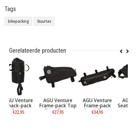
Tags
bikepacking
Stuurtas
Gerelateerde producten
re
AGU Venture
AGU Venture
AGU Venture
O
ck
Frame-pack Top
Frame-pack
Seat-pack Zwart
O
Tube Zwart
Small Zwart
B
€27,95
€34,95
€64,95
Informatie
Informatie
Informatie