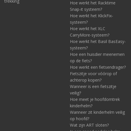
trekking
Hoe werkt het Racktime
Snap-it systeem?
Hoe werkt het KlickFix-
systeem?
Hoe werkt het XLC
CarryMore-systeem?
Hoe werkt het Basil BasEasy-
systeem?
Hoe een huisdier meenemen
op de fiets?
Hoe werkt een fietsendrager?
Fietszitje voor vóórop of
achterop kopen?
Wanneer is een fietszitje
veilig?
Hoe meet je hoofdomtrek
kinderhelm?
Wanneer zit kinderhelm veilig
op hoofd?
Wat zijn ART sloten?