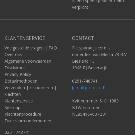
Is een speed pedelec helm
verplicht?
KLANTENSERVICE
CONTACT
Veelgestelde vragen | FAQ
Fietsparadijs.com is
Over ons
onderdeel van Media 73 B.V.
Algemene voorwaarden
Biesland 13
Disclaimer
1948 RJ Beverwijk
Privacy Policy
Betaalmethoden
0251-748741
Verzenden | retourneren |
[email protected]
klachten
Klantenservice
KvK nummer: 61011983
Sitemap
BTW nummer:
Klachtenprocedure
NL854164637B01
Duurzaam ondernemen
0251-748741