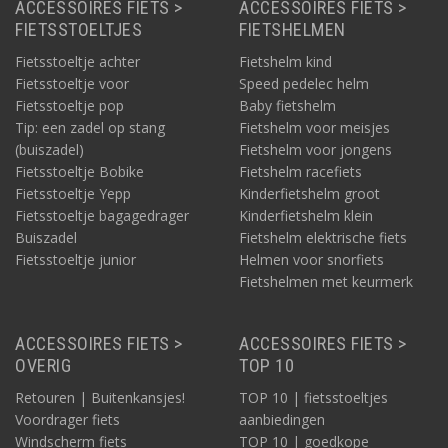
ACCESSOIRES FIETS >
ACCESSOIRES FIETS >
FIETSSTOELTJES
FIETSHELMEN
Fietsstoeltje achter
Fietshelm kind
Fietsstoeltje voor
Speed pedelec helm
Fietsstoeltje pop
Baby fietshelm
Tip: een zadel op stang
Fietshelm voor meisjes
(buiszadel)
Fietshelm voor jongens
Fietsstoeltje Bobike
Fietshelm racefiets
Fietsstoeltje Yepp
Kinderfietshelm groot
Fietsstoeltje bagagedrager
Kinderfietshelm klein
Buiszadel
Fietshelm elektrische fiets
Fietsstoeltje junior
Helmen voor snorfiets
Fietshelmen met keurmerk
ACCESSOIRES FIETS >
ACCESSOIRES FIETS >
OVERIG
TOP 10
Retouren | Buitenkansjes!
TOP 10 | fietsstoeltjes
Voordrager fiets
aanbiedingen
Windscherm fiets
TOP 10 | goedkope