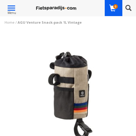
Toggle
0
Menu
navigation
Home
/
AGU Venture Snack-pack 1L Vintage