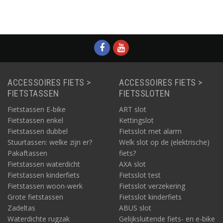
ACCESSOIRES FIETS >
ACCESSOIRES FIETS >
FIETSTASSEN
FIETSSLOTEN
Fietstassen E-bike
ART slot
Fietstassen enkel
Kettingslot
Fietstassen dubbel
Fietsslot met alarm
Stuurtassen: welke zijn er?
Welk slot op de (elektrische)
Pakaftassen
fiets?
Fietstassen waterdicht
AXA slot
Fietstassen kinderfiets
Fietsslot test
Fietstassen woon-werk
Fietsslot verzekering
Grote fietstassen
Fietsslot kinderfiets
Zadeltas
ABUS slot
Waterdichte rugzak
Gelijksluitende fiets- en e-bike