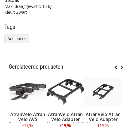
Details
Max. draaggewicht: 10 kg
Kleur: Zwart
Tags
Accessoire
Gerelateerde producten
lo Atran
AtranVelo Atran
AtranVelo Atran
Cortina
 AVS
Velo Adapter
Velo Adapter
Fietsmand Toky
 adapter
Newrack Uni AVS
Newrack Front
AVS 30L
,95
€19,95
€19,95
€54,95
Zwart
Zwart
AVS Zwart
Matzwart