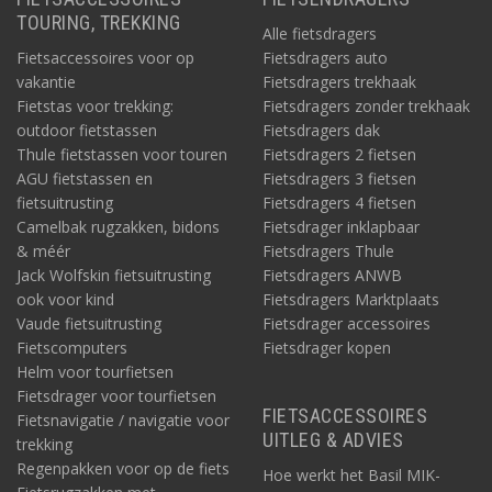
TOURING, TREKKING
Alle fietsdragers
Fietsaccessoires voor op
Fietsdragers auto
vakantie
Fietsdragers trekhaak
Fietstas voor trekking:
Fietsdragers zonder trekhaak
outdoor fietstassen
Fietsdragers dak
Thule fietstassen voor touren
Fietsdragers 2 fietsen
AGU fietstassen en
Fietsdragers 3 fietsen
fietsuitrusting
Fietsdragers 4 fietsen
Camelbak rugzakken, bidons
Fietsdrager inklapbaar
& méér
Fietsdragers Thule
Jack Wolfskin fietsuitrusting
Fietsdragers ANWB
ook voor kind
Fietsdragers Marktplaats
Vaude fietsuitrusting
Fietsdrager accessoires
Fietscomputers
Fietsdrager kopen
Helm voor tourfietsen
Fietsdrager voor tourfietsen
FIETSACCESSOIRES
Fietsnavigatie / navigatie voor
UITLEG & ADVIES
trekking
Regenpakken voor op de fiets
Hoe werkt het Basil MIK-