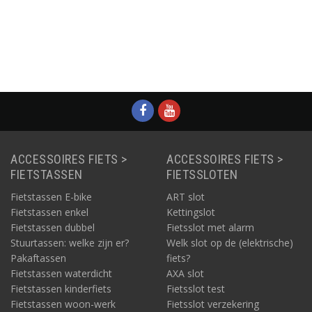
matie
Informatie
Informatie
Informatie
ACCESSOIRES FIETS >
ACCESSOIRES FIETS >
FIETSTASSEN
FIETSSLOTEN
Fietstassen E-bike
ART slot
Fietstassen enkel
Kettingslot
Fietstassen dubbel
Fietsslot met alarm
Stuurtassen: welke zijn er?
Welk slot op de (elektrische)
Pakaftassen
fiets?
Fietstassen waterdicht
AXA slot
Fietstassen kinderfiets
Fietsslot test
Fietstassen woon-werk
Fietsslot verzekering