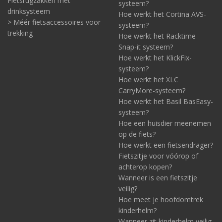
Fietsrugzakken met
systeem?
drinksysteem
Hoe werkt het Cortina AVS-
> Méér fietsaccessoires voor
systeem?
trekking
Hoe werkt het Racktime
Snap-it systeem?
Hoe werkt het KlickFix-
systeem?
Hoe werkt het XLC
CarryMore-systeem?
Hoe werkt het Basil BasEasy-
systeem?
Hoe een huisdier meenemen
op de fiets?
Hoe werkt een fietsendrager?
Fietszitje voor vóórop of
achterop kopen?
Wanneer is een fietszitje
veilig?
Hoe meet je hoofdomtrek
kinderhelm?
Wanneer zit kinderhelm veilig