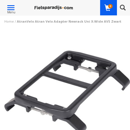
Toggle
0
Menu
navigation
Home
/
AtranVelo Atran Velo Adapter Newrack Uni X-Wide AVS Zwart