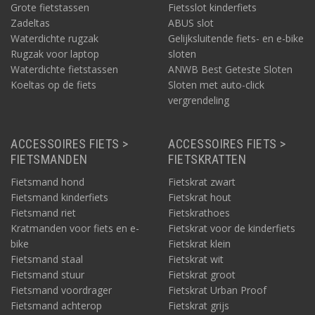
Grote fietstassen
Fietsslot kinderfiets
Zadeltas
ABUS slot
Waterdichte rugzak
Gelijksluitende fiets- en e-bike
Rugzak voor laptop
sloten
Waterdichte fietstassen
ANWB Best Geteste Sloten
Koeltas op de fiets
Sloten met auto-click
vergrendeling
ACCESSOIRES FIETS >
ACCESSOIRES FIETS >
FIETSMANDEN
FIETSKRATTEN
Fietsmand hond
Fietskrat zwart
Fietsmand kinderfiets
Fietskrat hout
Fietsmand riet
Fietskrathoes
Kratmanden voor fiets en e-
Fietskrat voor de kinderfiets
bike
Fietskrat klein
Fietsmand staal
Fietskrat wit
Fietsmand stuur
Fietskrat groot
Fietsmand voordrager
Fietskrat Urban Proof
Fietsmand achterop
Fietskrat grijs