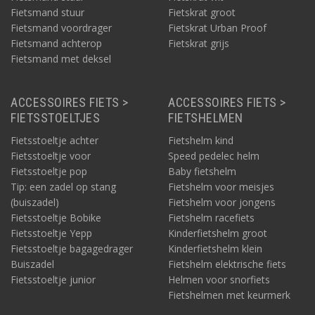
Fietsmand stuur
Fietskrat groot
Fietsmand voordrager
Fietskrat Urban Proof
Fietsmand achterop
Fietskrat grijs
Fietsmand met deksel
ACCESSOIRES FIETS >
ACCESSOIRES FIETS >
FIETSSTOELTJES
FIETSHELMEN
Fietsstoeltje achter
Fietshelm kind
Fietsstoeltje voor
Speed pedelec helm
Fietsstoeltje pop
Baby fietshelm
Tip: een zadel op stang
Fietshelm voor meisjes
(buiszadel)
Fietshelm voor jongens
Fietsstoeltje Bobike
Fietshelm racefiets
Fietsstoeltje Yepp
Kinderfietshelm groot
Fietsstoeltje bagagedrager
Kinderfietshelm klein
Buiszadel
Fietshelm elektrische fiets
Fietsstoeltje junior
Helmen voor snorfiets
Fietshelmen met keurmerk