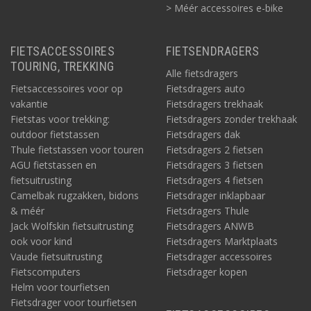
> Méér accessoires e-bike
FIETSACCESSOIRES
FIETSENDRAGERS
TOURING, TREKKING
Alle fietsdragers
Fietsaccessoires voor op
Fietsdragers auto
vakantie
Fietsdragers trekhaak
Fietstas voor trekking:
Fietsdragers zonder trekhaak
outdoor fietstassen
Fietsdragers dak
Thule fietstassen voor touren
Fietsdragers 2 fietsen
AGU fietstassen en
Fietsdragers 3 fietsen
fietsuitrusting
Fietsdragers 4 fietsen
Camelbak rugzakken, bidons
Fietsdrager inklapbaar
& méér
Fietsdragers Thule
Jack Wolfskin fietsuitrusting
Fietsdragers ANWB
ook voor kind
Fietsdragers Marktplaats
Vaude fietsuitrusting
Fietsdrager accessoires
Fietscomputers
Fietsdrager kopen
Helm voor tourfietsen
Fietsdrager voor tourfietsen