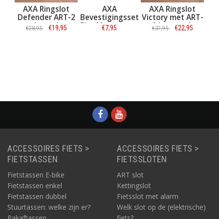
AXA Ringslot
AXA
AXA Ringslot
Defender ART-2
Bevestigingsset
Victory met ART-
(zwart)
Flex Mount voor
2 keurmerk
€19,95
€7,95
€22,95
€28,95
€37,95
ringsloten (o.a.
(zwart)
Defender en
Informatie
Informatie
Victory)
Informatie
ACCESSOIRES FIETS >
ACCESSOIRES FIETS >
FIETSTASSEN
FIETSSLOTEN
Fietstassen E-bike
ART slot
Fietstassen enkel
Kettingslot
Fietstassen dubbel
Fietsslot met alarm
Stuurtassen: welke zijn er?
Welk slot op de (elektrische)
Pakaftassen
fiets?