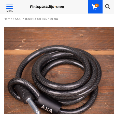
Toggle
0
Menu
navigation
Home
/
AXA Insteekkabel RLD 180 cm