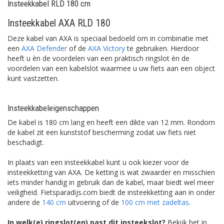
Insteekkabel RLD 180 cm
Insteekkabel AXA RLD 180
Deze kabel van AXA is speciaal bedoeld om in combinatie met
een
AXA Defender
of de
AXA Victory
te gebruiken. Hierdoor
heeft u èn de voordelen van een praktisch ringslot èn de
voordelen van een kabelslot waarmee u uw fiets aan een object
kunt vastzetten.
Insteekkabeleigenschappen
De kabel is 180 cm lang en heeft een dikte van 12 mm. Rondom
de kabel zit een kunststof bescherming zodat uw fiets niet
beschadigt.
In plaats van een insteekkabel kunt u ook kiezer voor de
insteekketting van AXA. De ketting is wat zwaarder en misschien
iets minder handig in gebruik dan de kabel, maar biedt wel meer
veiligheid. Fietsparadijs.com biedt de insteekketting aan in onder
andere de
140 cm
uitvoering of de
100 cm met zadeltas
.
In welk(e) ringslot(en) past dit insteekslot?
Bekijk het in