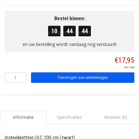
Bestel binnen:
10
44
43
:
:
en uw bestelling wordt vandaag nog verstuurd!
€17,95
Incl. btw
Toevoegen aan winkelwagen
Informatie
Specificaties
Reviews (0)
Insteekketting ULC 100 cm (zwart)