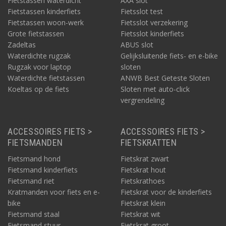
Fietstassen waterdicht
AXA slot
Fietstassen kinderfiets
Fietsslot test
Fietstassen woon-werk
Fietsslot verzekering
Grote fietstassen
Fietsslot kinderfiets
Zadeltas
ABUS slot
Waterdichte rugzak
Gelijksluitende fiets- en e-bike
Rugzak voor laptop
sloten
Waterdichte fietstassen
ANWB Best Geteste Sloten
Koeltas op de fiets
Sloten met auto-click
vergrendeling
ACCESSOIRES FIETS >
ACCESSOIRES FIETS >
FIETSMANDEN
FIETSKRATTEN
Fietsmand hond
Fietskrat zwart
Fietsmand kinderfiets
Fietskrat hout
Fietsmand riet
Fietskrathoes
Kratmanden voor fiets en e-
Fietskrat voor de kinderfiets
bike
Fietskrat klein
Fietsmand staal
Fietskrat wit
Fietsmand stuur
Fietskrat groot