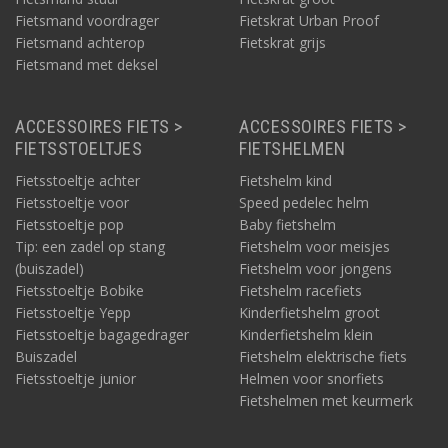
Fietsmand voordrager
Fietskrat Urban Proof
Fietsmand achterop
Fietskrat grijs
Fietsmand met deksel
ACCESSOIRES FIETS >
ACCESSOIRES FIETS >
FIETSSTOELTJES
FIETSHELMEN
Fietsstoeltje achter
Fietshelm kind
Fietsstoeltje voor
Speed pedelec helm
Fietsstoeltje pop
Baby fietshelm
Tip: een zadel op stang
Fietshelm voor meisjes
(buiszadel)
Fietshelm voor jongens
Fietsstoeltje Bobike
Fietshelm racefiets
Fietsstoeltje Yepp
Kinderfietshelm groot
Fietsstoeltje bagagedrager
Kinderfietshelm klein
Buiszadel
Fietshelm elektrische fiets
Fietsstoeltje junior
Helmen voor snorfiets
Fietshelmen met keurmerk