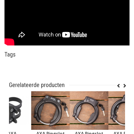
Tags
Gerelateerde producten
AXA
AXA Ringslot
AXA Ringslot
A