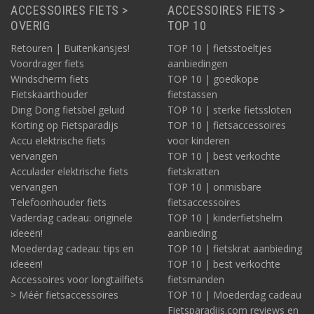
ACCESSOIRES FIETS >
ACCESSOIRES FIETS >
OVERIG
TOP 10
Retouren | Buitenkansjes!
TOP 10 | fietsstoeltjes
Voordrager fiets
aanbiedingen
Windscherm fiets
TOP 10 | goedkope
Fietskaarthouder
fietstassen
Ding Dong fietsbel geluid
TOP 10 | sterke fietssloten
Korting op Fietsparadijs
TOP 10 | fietsaccessoires
Accu elektrische fiets
voor kinderen
vervangen
TOP 10 | best verkochte
Acculader elektrische fiets
fietskratten
vervangen
TOP 10 | onmisbare
Telefoonhouder fiets
fietsaccessoires
Vaderdag cadeau: originele
TOP 10 | kinderfietshelm
ideeën!
aanbieding
Moederdag cadeau: tips en
TOP 10 | fietskrat aanbieding
ideeën!
TOP 10 | best verkochte
Accessoires voor longtailfiets
fietsmanden
> Méér fietsaccessoires
TOP 10 | Moederdag cadeau
Fietsparadijs.com reviews en