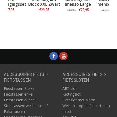
Bevestigingsset
Block XXL Zwart
Imenso Large
Im
Flex Mount voor
ART-2
75mm Zwart
9
€7,95
€29,95
€29,95
€43,95
€
ringsloten (o.a.
ART-2 keurmerk
ART
Defender en
Informatie
Victory)
Informatie
Informatie
ACCESSOIRES FIETS >
ACCESSOIRES FIETS >
FIETSTASSEN
FIETSSLOTEN
Fietstassen E-bike
ART slot
Fietstassen enkel
Kettingslot
Fietstassen dubbel
Fietsslot met alarm
Stuurtassen: welke zijn er?
Welk slot op de (elektrische)
Pakaftassen
fiets?