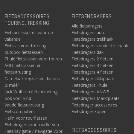
FIETSACCESSOIRES
FIETSENDRAGERS
TOURING, TREKKING
Alle fietsdragers
Fietsaccessoires voor op
Fietsdragers auto
vakantie
Fietsdragers trekhaak
Fietstas voor trekking:
Fietsdragers zonder trekhaak
outdoor fietstassen
Fietsdragers dak
Thule fietstassen voor touren
Fietsdragers 2 fietsen
AGU fietstassen en
Fietsdragers 3 fietsen
fietsuitrusting
Fietsdragers 4 fietsen
Camelbak rugzakken, bidons
Fietsdrager inklapbaar
& méér
Fietsdragers Thule
Jack Wolfskin fietsuitrusting
Fietsdragers ANWB
ook voor kind
Fietsdragers Marktplaats
Vaude fietsuitrusting
Fietsdrager accessoires
Fietscomputers
Fietsdrager kopen
Helm voor tourfietsen
Fietsdrager voor tourfietsen
FIETSACCESSOIRES
Fietsnavigatie / navigatie voor