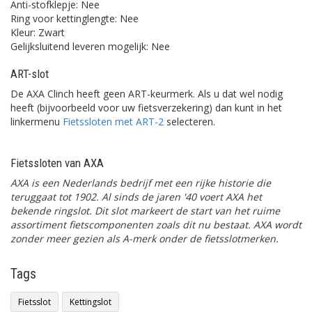
Anti-stofklepje: Nee
Ring voor kettinglengte: Nee
Kleur: Zwart
Gelijksluitend leveren mogelijk: Nee
ART-slot
De AXA Clinch heeft geen ART-keurmerk. Als u dat wel nodig
heeft (bijvoorbeeld voor uw fietsverzekering) dan kunt in het
linkermenu
Fietssloten met ART-2
selecteren.
Fietssloten van AXA
AXA is een Nederlands bedrijf met een rijke historie die
teruggaat tot 1902.
Al sinds de jaren '40 voert AXA het
bekende ringslot. Dit slot markeert de start van het ruime
assortiment fietscomponenten zoals dit nu bestaat. AXA wordt
zonder meer gezien als A-merk onder de fietsslotmerken.
Tags
Fietsslot
Kettingslot