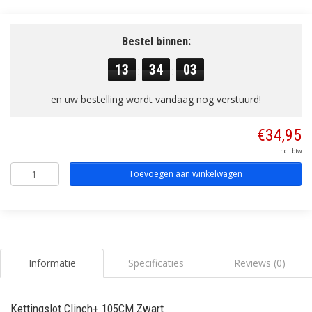
Bestel binnen:
13
34
02
:
:
en uw bestelling wordt vandaag nog verstuurd!
€34,95
Incl. btw
Toevoegen aan winkelwagen
Informatie
Specificaties
Reviews (0)
Kettingslot Clinch+ 105CM Zwart