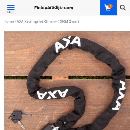
Toggle
0
Menu
navigation
Home
/
AXA Kettingslot Clinch+ 105CM Zwart