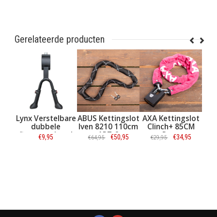
Gerelateerde producten
telbare
ABUS Kettingslot
AXA Kettingslot
Fietsverlichting
le
Iven 8210 110cm
Clinch+ 85CM
Velo Led Bike
S
ndaard
ART-2
Roze
Light Set
5
€50,95
€34,95
€3,95
€64,95
€29,95
tie
Informatie
Informatie
Informatie