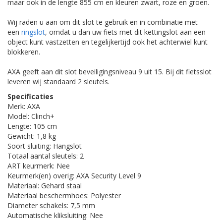
maar ook in de lengte 855 cm en kleuren zwart, roze en groen.
Wij raden u aan om dit slot te gebruik en in combinatie met
een
ringslot
, omdat u dan uw fiets met dit kettingslot aan een
object kunt vastzetten en tegelijkertijd ook het achterwiel kunt
blokkeren.
AXA geeft aan dit slot beveiligingsniveau 9 uit 15. Bij dit fietsslot
leveren wij standaard 2 sleutels.
Specificaties
Merk: AXA
Model: Clinch+
Lengte: 105 cm
Gewicht: 1,8 kg
Soort sluiting: Hangslot
Totaal aantal sleutels: 2
ART keurmerk: Nee
Keurmerk(en) overig: AXA Security Level 9
Materiaal: Gehard staal
Materiaal beschermhoes: Polyester
Diameter schakels: 7,5 mm
Automatische kliksluiting: Nee