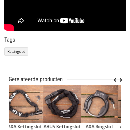
Tags
Kettingslot
Gerelateerde producten
AXA Kettingslot
ABUS Kettingslot
AXA Ringslot
AXA