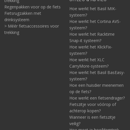
trekking
Regenpakken voor op de fiets
Hoe werkt het Basil MIK-
Fietsrugzakken met
systeem?
drinksysteem
Hoe werkt het Cortina AVS-
> Méér fietsaccessoires voor
systeem?
trekking
Hoe werkt het Racktime
Snap-it systeem?
Hoe werkt het KlickFix-
systeem?
Hoe werkt het XLC
CarryMore-systeem?
Hoe werkt het Basil BasEasy-
systeem?
Hoe een huisdier meenemen
op de fiets?
Hoe werkt een fietsendrager?
Fietszitje voor vóórop of
achterop kopen?
Wanneer is een fietszitje
veilig?
Hoe meet je hoofdomtrek