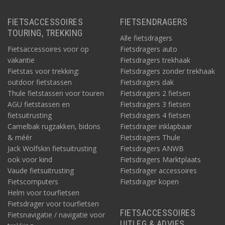
FIETSACCESSOIRES
FIETSENDRAGERS
TOURING, TREKKING
Alle fietsdragers
Fietsaccessoires voor op
Fietsdragers auto
vakantie
Fietsdragers trekhaak
Fietstas voor trekking:
Fietsdragers zonder trekhaak
outdoor fietstassen
Fietsdragers dak
Thule fietstassen voor touren
Fietsdragers 2 fietsen
AGU fietstassen en
Fietsdragers 3 fietsen
fietsuitrusting
Fietsdragers 4 fietsen
Camelbak rugzakken, bidons
Fietsdrager inklapbaar
& méér
Fietsdragers Thule
Jack Wolfskin fietsuitrusting
Fietsdragers ANWB
ook voor kind
Fietsdragers Marktplaats
Vaude fietsuitrusting
Fietsdrager accessoires
Fietscomputers
Fietsdrager kopen
Helm voor tourfietsen
Fietsdrager voor tourfietsen
FIETSACCESSOIRES
Fietsnavigatie / navigatie voor
UITLEG & ADVIES