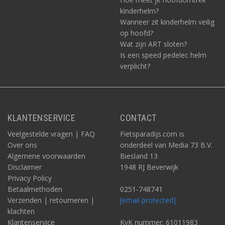
kinderhelm?
Wanneer zit kinderhelm veilig
op hoofd?
Wat zijn ART sloten?
Is een speed pedelec helm
verplicht?
KLANTENSERVICE
CONTACT
Veelgestelde vragen | FAQ
Fietsparadijs.com is
Over ons
onderdeel van Media 73 B.V.
Algemene voorwaarden
Biesland 13
Disclaimer
1948 RJ Beverwijk
Privacy Policy
Betaalmethoden
0251-748741
Verzenden | retourneren |
[email protected]
klachten
Klantenservice
KvK nummer: 61011983