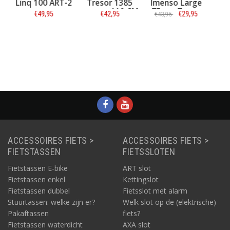
Linq 100 ART-2
Tresor 1385
Imenso Large
Ab
zwart - 110 CM
75mm Zwart
Z
€49,95
€42,95
€29,95
€43,95
ART-2 keurmerk
Informatie
Informatie
Informatie
ACCESSOIRES FIETS >
ACCESSOIRES FIETS >
FIETSTASSEN
FIETSSLOTEN
Fietstassen E-bike
ART slot
Fietstassen enkel
Kettingslot
Fietstassen dubbel
Fietsslot met alarm
Stuurtassen: welke zijn er?
Welk slot op de (elektrische)
Pakaftassen
fiets?
Fietstassen waterdicht
AXA slot