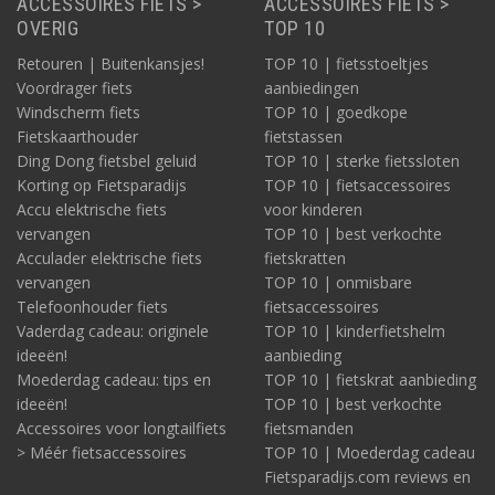
ACCESSOIRES FIETS >
ACCESSOIRES FIETS >
OVERIG
TOP 10
Retouren | Buitenkansjes!
TOP 10 | fietsstoeltjes
Voordrager fiets
aanbiedingen
Windscherm fiets
TOP 10 | goedkope
Fietskaarthouder
fietstassen
Ding Dong fietsbel geluid
TOP 10 | sterke fietssloten
Korting op Fietsparadijs
TOP 10 | fietsaccessoires
Accu elektrische fiets
voor kinderen
vervangen
TOP 10 | best verkochte
Acculader elektrische fiets
fietskratten
vervangen
TOP 10 | onmisbare
Telefoonhouder fiets
fietsaccessoires
Vaderdag cadeau: originele
TOP 10 | kinderfietshelm
ideeën!
aanbieding
Moederdag cadeau: tips en
TOP 10 | fietskrat aanbieding
ideeën!
TOP 10 | best verkochte
Accessoires voor longtailfiets
fietsmanden
> Méér fietsaccessoires
TOP 10 | Moederdag cadeau
Fietsparadijs.com reviews en