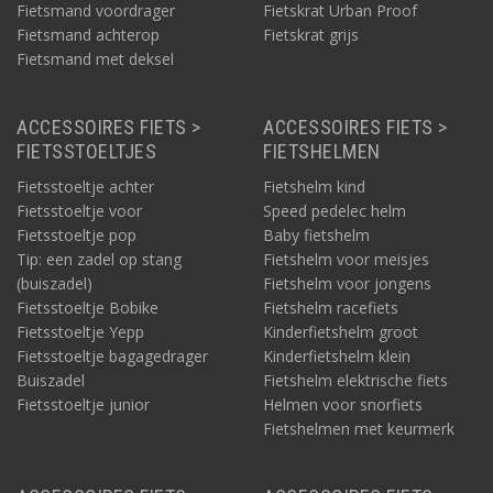
Fietsmand voordrager
Fietskrat Urban Proof
Fietsmand achterop
Fietskrat grijs
Fietsmand met deksel
ACCESSOIRES FIETS >
ACCESSOIRES FIETS >
FIETSSTOELTJES
FIETSHELMEN
Fietsstoeltje achter
Fietshelm kind
Fietsstoeltje voor
Speed pedelec helm
Fietsstoeltje pop
Baby fietshelm
Tip: een zadel op stang
Fietshelm voor meisjes
(buiszadel)
Fietshelm voor jongens
Fietsstoeltje Bobike
Fietshelm racefiets
Fietsstoeltje Yepp
Kinderfietshelm groot
Fietsstoeltje bagagedrager
Kinderfietshelm klein
Buiszadel
Fietshelm elektrische fiets
Fietsstoeltje junior
Helmen voor snorfiets
Fietshelmen met keurmerk