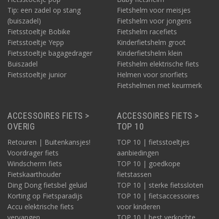
Tip: een zadel op stang
Fietshelm voor meisjes
(buiszadel)
Fietshelm voor jongens
Fietsstoeltje Bobike
Fietshelm racefiets
Fietsstoeltje Yepp
Kinderfietshelm groot
Fietsstoeltje bagagedrager
Kinderfietshelm klein
Buiszadel
Fietshelm elektrische fiets
Fietsstoeltje junior
Helmen voor snorfiets
Fietshelmen met keurmerk
ACCESSOIRES FIETS >
ACCESSOIRES FIETS >
OVERIG
TOP 10
Retouren | Buitenkansjes!
TOP 10 | fietsstoeltjes
Voordrager fiets
aanbiedingen
Windscherm fiets
TOP 10 | goedkope
Fietskaarthouder
fietstassen
Ding Dong fietsbel geluid
TOP 10 | sterke fietssloten
Korting op Fietsparadijs
TOP 10 | fietsaccessoires
Accu elektrische fiets
voor kinderen
vervangen
TOP 10 | best verkochte