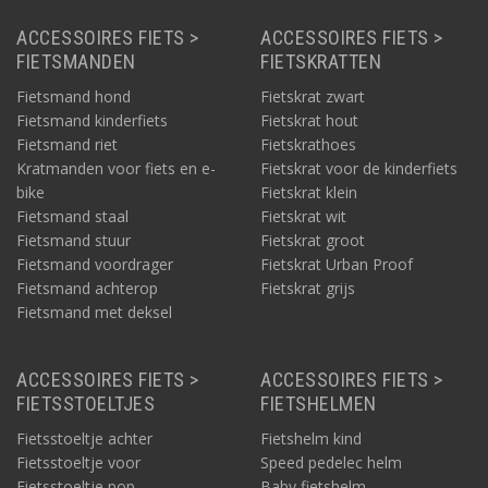
ACCESSOIRES FIETS >
ACCESSOIRES FIETS >
FIETSMANDEN
FIETSKRATTEN
Fietsmand hond
Fietskrat zwart
Fietsmand kinderfiets
Fietskrat hout
Fietsmand riet
Fietskrathoes
Kratmanden voor fiets en e-
Fietskrat voor de kinderfiets
bike
Fietskrat klein
Fietsmand staal
Fietskrat wit
Fietsmand stuur
Fietskrat groot
Fietsmand voordrager
Fietskrat Urban Proof
Fietsmand achterop
Fietskrat grijs
Fietsmand met deksel
ACCESSOIRES FIETS >
ACCESSOIRES FIETS >
FIETSSTOELTJES
FIETSHELMEN
Fietsstoeltje achter
Fietshelm kind
Fietsstoeltje voor
Speed pedelec helm
Fietsstoeltje pop
Baby fietshelm