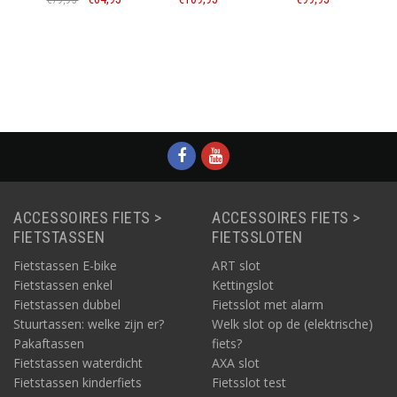
€79,95
Black lime
Nordlicht 17L
Zwart
groen
Informatie
Informatie
Informatie
ACCESSOIRES FIETS >
ACCESSOIRES FIETS >
FIETSTASSEN
FIETSSLOTEN
Fietstassen E-bike
ART slot
Fietstassen enkel
Kettingslot
Fietstassen dubbel
Fietsslot met alarm
Stuurtassen: welke zijn er?
Welk slot op de (elektrische)
Pakaftassen
fiets?
Fietstassen waterdicht
AXA slot
Fietstassen kinderfiets
Fietsslot test