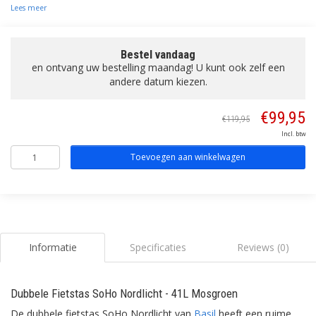
Lees meer
Bestel vandaag
en ontvang uw bestelling maandag! U kunt ook zelf een
andere datum kiezen.
€99,95
€119,95
Incl. btw
Toevoegen aan winkelwagen
Informatie
Specificaties
Reviews (0)
Dubbele Fietstas SoHo Nordlicht - 41L Mosgroen
De dubbele fietstas SoHo Nordlicht van
Basil
heeft een ruime