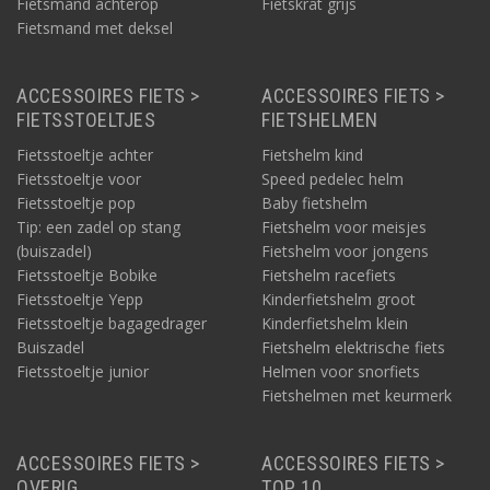
Fietsmand achterop
Fietskrat grijs
Fietsmand met deksel
ACCESSOIRES FIETS >
ACCESSOIRES FIETS >
FIETSSTOELTJES
FIETSHELMEN
Fietsstoeltje achter
Fietshelm kind
Fietsstoeltje voor
Speed pedelec helm
Fietsstoeltje pop
Baby fietshelm
Tip: een zadel op stang
Fietshelm voor meisjes
(buiszadel)
Fietshelm voor jongens
Fietsstoeltje Bobike
Fietshelm racefiets
Fietsstoeltje Yepp
Kinderfietshelm groot
Fietsstoeltje bagagedrager
Kinderfietshelm klein
Buiszadel
Fietshelm elektrische fiets
Fietsstoeltje junior
Helmen voor snorfiets
Fietshelmen met keurmerk
ACCESSOIRES FIETS >
ACCESSOIRES FIETS >
OVERIG
TOP 10