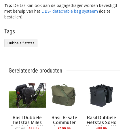
Tip:
De tas kan ook aan de bagagedrager worden bevestigd
met behulp van het
DBS- detachable bag systeem
(los te
bestellen).
Tags
Dubbele fietstas
Gerelateerde producten
Basil Dubbele
Basil B-Safe
Basil Dubbele
fietstas Miles
Commuter
Fietstas SoHo
Double bag 32L
laptoptas
Nordlicht - 41L
€64,95
€109,95
€99,95