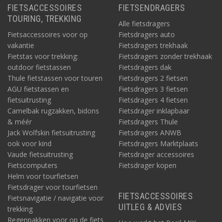
FIETSACCESSOIRES
FIETSENDRAGERS
TOURING, TREKKING
Alle fietsdragers
Fietsaccessoires voor op
Fietsdragers auto
vakantie
Fietsdragers trekhaak
Fietstas voor trekking:
Fietsdragers zonder trekhaak
outdoor fietstassen
Fietsdragers dak
Thule fietstassen voor touren
Fietsdragers 2 fietsen
AGU fietstassen en
Fietsdragers 3 fietsen
fietsuitrusting
Fietsdragers 4 fietsen
Camelbak rugzakken, bidons
Fietsdrager inklapbaar
& méér
Fietsdragers Thule
Jack Wolfskin fietsuitrusting
Fietsdragers ANWB
ook voor kind
Fietsdragers Marktplaats
Vaude fietsuitrusting
Fietsdrager accessoires
Fietscomputers
Fietsdrager kopen
Helm voor tourfietsen
Fietsdrager voor tourfietsen
FIETSACCESSOIRES
Fietsnavigatie / navigatie voor
UITLEG & ADVIES
trekking
Regenpakken voor op de fiets