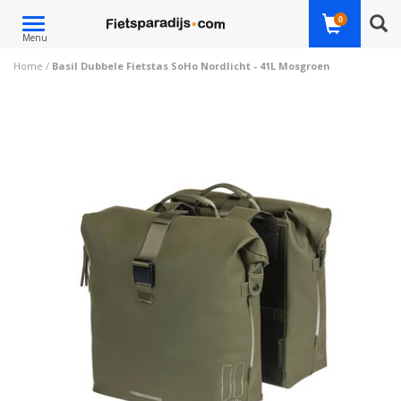
Toggle
0
Menu
navigation
Home
/
Basil Dubbele Fietstas SoHo Nordlicht - 41L Mosgroen