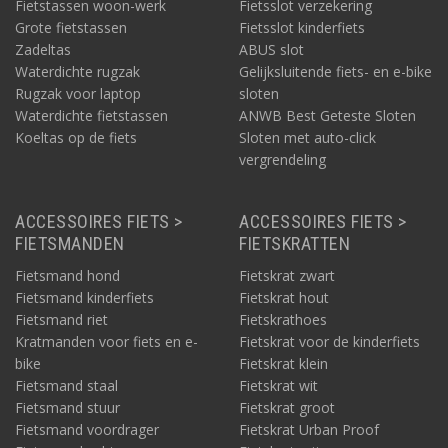
Fietstassen woon-werk
Fietsslot verzekering
Grote fietstassen
Fietsslot kinderfiets
Zadeltas
ABUS slot
Waterdichte rugzak
Gelijksluitende fiets- en e-bike
Rugzak voor laptop
sloten
Waterdichte fietstassen
ANWB Best Geteste Sloten
Koeltas op de fiets
Sloten met auto-click
vergrendeling
ACCESSOIRES FIETS >
ACCESSOIRES FIETS >
FIETSMANDEN
FIETSKRATTEN
Fietsmand hond
Fietskrat zwart
Fietsmand kinderfiets
Fietskrat hout
Fietsmand riet
Fietskrathoes
Kratmanden voor fiets en e-
Fietskrat voor de kinderfiets
bike
Fietskrat klein
Fietsmand staal
Fietskrat wit
Fietsmand stuur
Fietskrat groot
Fietsmand voordrager
Fietskrat Urban Proof