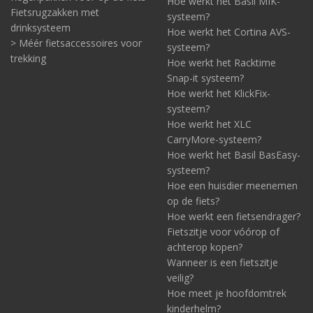
Hoe werkt het Basil MIK-
Fietsrugzakken met
systeem?
drinksysteem
Hoe werkt het Cortina AVS-
> Méér fietsaccessoires voor
systeem?
trekking
Hoe werkt het Racktime
Snap-it systeem?
Hoe werkt het KlickFix-
systeem?
Hoe werkt het XLC
CarryMore-systeem?
Hoe werkt het Basil BasEasy-
systeem?
Hoe een huisdier meenemen
op de fiets?
Hoe werkt een fietsendrager?
Fietszitje voor vóórop of
achterop kopen?
Wanneer is een fietszitje
veilig?
Hoe meet je hoofdomtrek
kinderhelm?