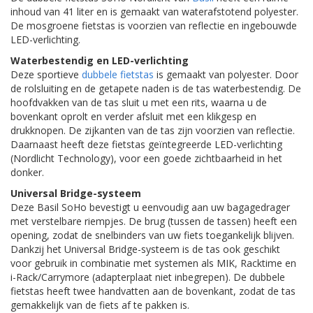
inhoud van 41 liter en is gemaakt van waterafstotend polyester.
De mosgroene fietstas is voorzien van reflectie en ingebouwde
LED-verlichting.
Waterbestendig en LED-verlichting
Deze sportieve
dubbele fietstas
is gemaakt van polyester. Door
de rolsluiting en de getapete naden is de tas waterbestendig. De
hoofdvakken van de tas sluit u met een rits, waarna u de
bovenkant oprolt en verder afsluit met een klikgesp en
drukknopen. De zijkanten van de tas zijn voorzien van reflectie.
Daarnaast heeft deze fietstas geïntegreerde LED-verlichting
(Nordlicht Technology), voor een goede zichtbaarheid in het
donker.
Universal Bridge-systeem
Deze Basil SoHo bevestigt u eenvoudig aan uw bagagedrager
met verstelbare riempjes. De brug (tussen de tassen) heeft een
opening, zodat de snelbinders van uw fiets toegankelijk blijven.
Dankzij het Universal Bridge-systeem is de tas ook geschikt
voor gebruik in combinatie met systemen als MIK, Racktime en
i-Rack/Carrymore (adapterplaat niet inbegrepen). De dubbele
fietstas heeft twee handvatten aan de bovenkant, zodat de tas
gemakkelijk van de fiets af te pakken is.