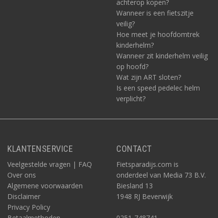
achterop kopen?
Wanneer is een fietszitje
veilig?
Hoe meet je hoofdomtrek
kinderhelm?
Wanneer zit kinderhelm veilig
op hoofd?
Wat zijn ART sloten?
Is een speed pedelec helm
verplicht?
KLANTENSERVICE
CONTACT
Veelgestelde vragen | FAQ
Fietsparadijs.com is
Over ons
onderdeel van Media 73 B.V.
Algemene voorwaarden
Biesland 13
Disclaimer
1948 RJ Beverwijk
Privacy Policy
Betaalmethoden
0251-748741