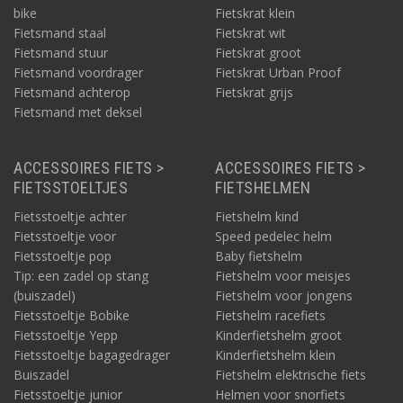
bike
Fietskrat klein
Fietsmand staal
Fietskrat wit
Fietsmand stuur
Fietskrat groot
Fietsmand voordrager
Fietskrat Urban Proof
Fietsmand achterop
Fietskrat grijs
Fietsmand met deksel
ACCESSOIRES FIETS >
ACCESSOIRES FIETS >
FIETSSTOELTJES
FIETSHELMEN
Fietsstoeltje achter
Fietshelm kind
Fietsstoeltje voor
Speed pedelec helm
Fietsstoeltje pop
Baby fietshelm
Tip: een zadel op stang
Fietshelm voor meisjes
(buiszadel)
Fietshelm voor jongens
Fietsstoeltje Bobike
Fietshelm racefiets
Fietsstoeltje Yepp
Kinderfietshelm groot
Fietsstoeltje bagagedrager
Kinderfietshelm klein
Buiszadel
Fietshelm elektrische fiets
Fietsstoeltje junior
Helmen voor snorfiets