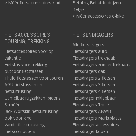
> Méér fietsaccessoires kind
Betaling Bebat bedrijven
België
> Méér accessoires e-bike
FIETSACCESSOIRES
FIETSENDRAGERS
TOURING, TREKKING
Alle fietsdragers
Fietsaccessoires voor op
Fietsdragers auto
vakantie
Fietsdragers trekhaak
Fietstas voor trekking:
Fietsdragers zonder trekhaak
outdoor fietstassen
Fietsdragers dak
Thule fietstassen voor touren
Fietsdragers 2 fietsen
AGU fietstassen en
Fietsdragers 3 fietsen
fietsuitrusting
Fietsdragers 4 fietsen
Camelbak rugzakken, bidons
Fietsdrager inklapbaar
& méér
Fietsdragers Thule
Jack Wolfskin fietsuitrusting
Fietsdragers ANWB
ook voor kind
Fietsdragers Marktplaats
Vaude fietsuitrusting
Fietsdrager accessoires
Fietscomputers
Fietsdrager kopen