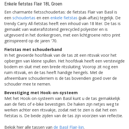
Enkele fietstas Flair 18L Groen
Een charmante fietsschoudertas: de fietstas Flair van Basil is
een
schoudertas
en een
enkele fietstas
(pak-aftas) tegelijk. De
trendy Carry All-fietstas heeft een inhoud van 18 liter. De tas is
gemaakt van waterafstotend gerecycled polyester en is
uitgevoerd in het donkergroen, met een lichtgroene retro print
geïnspireerd op de jaren '70.
Fietstas met schouderband
In het gevoerde hoofdvak van de tas zit een ritsvak voor het
opbergen van kleine spullen. Het hoofdvak heeft een verstevigde
bodem en sluit met een brede ritssluiting. Voorop zit nog een
ruim ritsvak, en de tas heeft handige hengels. Met de
afneembare schouderriem is de tas bovendien goed over de
schouder mee te nemen.
Bevestiging met Hook-on-systeem
Met het Hook-on-systeem van Basil kunt u de tas gemakkelijk
aan de fiets of e-bike bevestigen. De haken zijn netjes weg te
werken achter een ritsvakje, zodat niet te zien is dat het een
fietstas is. De beide zijden van de tas zijn voorzien van reflectie.
Bekijk hier alle tassen van
de Basil Flair-lijn
.