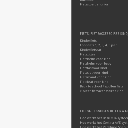
Fietsstoeltje junior
FIETS, FIETSACCESSOIRES KIND
Kinderfiets
Loopfiets 1, 2, 3, 4, 5 jaar
Kinderfietskar
Fietszitjes
Fietshelm voor kind
Fietshelm voor baby
Fietstas voor kind
Fietsslot voor kind
Fietsmand voor kind
Fietskrat voor kind
Back to school / spullen fiets
> Méér fietsaccessoires kind
FIETSACCESSOIRES UITLEG & A
Hoe werkt het Basil MIK-syste
Hoe werkt het Cortina AVS-sys
Hoe werkt het Racktime Snap-i