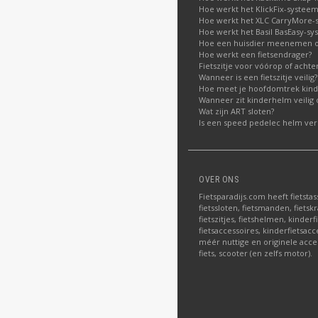
Hoe werkt het KlickFix-systeem
Hoe werkt het XLC CarryMore-
Hoe werkt het Basil BasEasy-sy
Hoe een huisdier meenemen op
Hoe werkt een fietsendrager?
Fietszitje voor vóórop of acht
Wanneer is een fietszitje veilig?
Hoe meet je hoofdomtrek kin
Wanneer zit kinderhelm veilig 
Wat zijn ART sloten?
Is een speed pedelec helm verp
OVER ONS
Fietsparadijs.com heeft fietstas
fietssloten, fietsmanden, fietskr
fietszitjes, fietshelmen, kinder
fietsaccessoires, kinderfietsac
méér nuttige en originele acce
fiets, scooter (en zelfs motor).