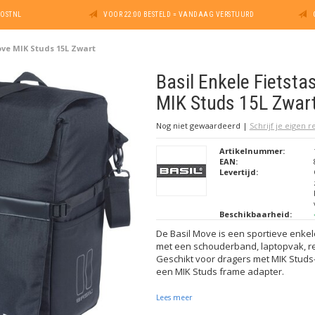
POSTNL
VOOR 22:00 BESTELD = VANDAAG VERSTUURD
ove MIK Studs 15L Zwart
Basil Enkele Fietst
MIK Studs 15L Zwar
Nog niet gewaardeerd
|
Schrijf je eigen 
Artikelnummer:
EAN:
Levertijd:
Beschikbaarheid:
De Basil Move is een sportieve enkele
met een schouderband, laptopvak, re
Geschikt voor dragers met MIK Stud
een MIK Studs frame adapter.
Lees meer