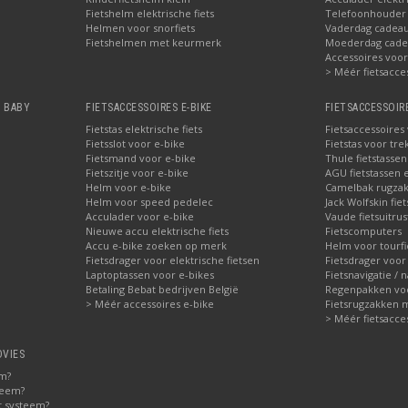
Fietshelm elektrische fiets
Telefoonhouder f
Helmen voor snorfiets
Vaderdag cadeau:
Fietshelmen met keurmerk
Moederdag cadea
Accessoires voor 
> Méér fietsacce
, BABY
FIETSACCESSOIRES E-BIKE
FIETSACCESSOIR
Fietstas elektrische fiets
Fietsaccessoires
Fietsslot voor e-bike
Fietstas voor tre
Fietsmand voor e-bike
Thule fietstasse
Fietszitje voor e-bike
AGU fietstassen e
Helm voor e-bike
Camelbak rugzak
Helm voor speed pedelec
Jack Wolfskin fie
Acculader voor e-bike
Vaude fietsuitrus
Nieuwe accu elektrische fiets
Fietscomputers
Accu e-bike zoeken op merk
Helm voor tourfi
Fietsdrager voor elektrische fietsen
Fietsdrager voor
Laptoptassen voor e-bikes
Fietsnavigatie / 
Betaling Bebat bedrijven België
Regenpakken voor
> Méér accessoires e-bike
Fietsrugzakken 
> Méér fietsacce
DVIES
em?
teem?
t systeem?