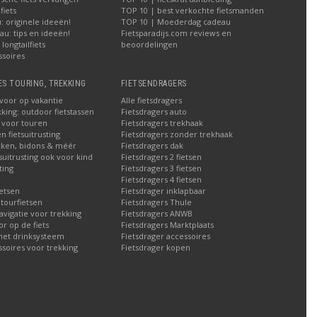
iets
TOP 10 | best verkochte fietsmanden
 originele ideeën!
TOP 10 | Moederdag cadeau
u: tips en ideeën!
Fietsparadijs.com reviews en
longtailfiets
beoordelingen
ssoires
ES TOURING, TREKKING
FIETSENDRAGERS
 voor op vakantie
Alle fietsdragers
kking: outdoor fietstassen
Fietsdragers auto
n voor touren
Fietsdragers trekhaak
n fietsuitrusting
Fietsdragers zonder trekhaak
ken, bidons & méér
Fietsdragers dak
tsuitrusting ook voor kind
Fietsdragers 2 fietsen
ting
Fietsdragers 3 fietsen
Fietsdragers 4 fietsen
etsen
Fietsdrager inklapbaar
 tourfietsen
Fietsdragers Thule
navigatie voor trekking
Fietsdragers ANWB
 op de fiets
Fietsdragers Marktplaats
met drinksysteem
Fietsdrager accessoires
ssoires voor trekking
Fietsdrager kopen