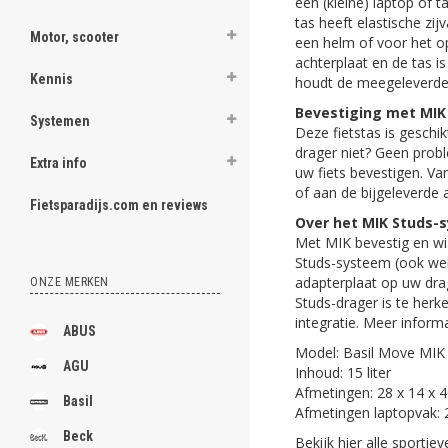
een (kleine) laptop of t
tas heeft elastische zi
Motor, scooter
een helm of voor het o
achterplaat en de tas i
Kennis
houdt de meegeleverde
Bevestiging met MIK
Systemen
Deze fietstas is gesch
drager niet? Geen prob
Extra info
uw fiets bevestigen. Va
of aan de bijgeleverde
Fietsparadijs.com en reviews
Over het MIK Studs-
Met MIK bevestig en wi
Studs-systeem (ook wel
adapterplaat op uw dra
ONZE MERKEN
Studs-drager is te her
integratie. Meer inform
ABUS
Model: Basil Move MIK
AGU
Inhoud: 15 liter
Afmetingen: 28 x 14 x 
Basil
Afmetingen laptopvak: 
Beck
Bekijk hier alle sportie