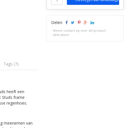
Delen:
-
Neem contact op over dit product
-
Afdrukken
Tags (7)
uds heeft een
K Studs frame
sse regenhoes.
eilig meenemen van