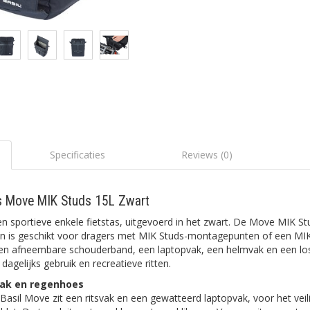
Specificaties
Reviews (0)
as Move MIK Studs 15L Zwart
en sportieve enkele fietstas, uitgevoerd in het zwart. De Move MIK St
r en is geschikt voor dragers met MIK Studs-montagepunten of een MI
een afneembare schouderband, een laptopvak, een helmvak en een lo
 dagelijks gebruik en recreatieve ritten.
vak en regenhoes
 Basil Move zit een ritsvak en een gewatteerd laptopvak, voor het v