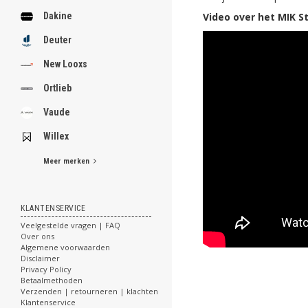
Video over het MIK 
Dakine
Deuter
New Looxs
Ortlieb
Vaude
Willex
Meer merken
KLANTENSERVICE
Veelgestelde vragen | FAQ
Over ons
Algemene voorwaarden
Disclaimer
Privacy Policy
Betaalmethoden
Verzenden | retourneren | klachten
Klantenservice