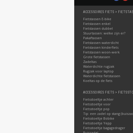
ACCESSOIRES FIETS > FIETSTA
Fietstassen E-bike
Fietstassen enkel
Fietstassen dubbel
Stuurtassen: welke zijn er?
Pakaftassen
Fietstassen waterdicht
Fietstassen kinderfiets
Fietstassen woon-werk
Grote fietstassen
Zadeltas
Waterdichte rugzak
Rugzak voor laptop
Waterdichte fietstassen
Koeltas op de fiets
ACCESSOIRES FIETS > FIETSST
Fietsstoeltje achter
Fietsstoeltje voor
Fietsstoeltje pop
Tip: een zadel op stang (buisza
Fietsstoeltje Bobike
Fietsstoeltje Yepp
Fietsstoeltje bagagedrager
Buiszadel