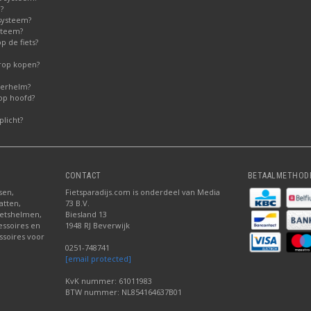
?
systeem?
steem?
 de fiets?
erop kopen?
derhelm?
op hoofd?
licht?
CONTACT
BETAALMETHOD
sen,
Fietsparadijs.com is onderdeel van Media
atten,
73 B.V.
fietshelmen,
Biesland 13
cessoires en
1948 RJ Beverwijk
ssoires voor
0251-748741
[email protected]
KvK nummer: 61011983
BTW nummer: NL854164637B01