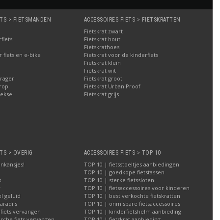
ETS > FIETSMANDEN
ACCESSOIRES FIETS > FIETSKRATTEN
Fietskrat zwart
fiets
Fietskrat hout
Fietskrathoes
fiets en e-bike
Fietskrat voor de kinderfiets
Fietskrat klein
Fietskrat wit
rager
Fietskrat groot
rop
Fietskrat Urban Proof
eksel
Fietskrat grijs
TS > OVERIG
ACCESSOIRES FIETS > TOP 10
nkansjes!
TOP 10 | fietsstoeltjes aanbiedingen
TOP 10 | goedkope fietstassen
s
TOP 10 | sterke fietssloten
r
TOP 10 | fietsaccessoires voor kinderen
l geluid
TOP 10 | best verkochte fietskratten
aradijs
TOP 10 | onmisbare fietsaccessoires
 fiets vervangen
TOP 10 | kinderfietshelm aanbieding
ische fiets vervangen
TOP 10 | fietskrat aanbieding