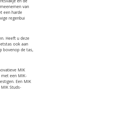
 ritsvakje en de
het meenemen van
et een harde
evige regenbui
en. Heeft u deze
ietstas ook aan
ep bovenop de tas,
nnovatieve MIK
d met een MIK-
vestigen. Een MIK
 MIK Studs-