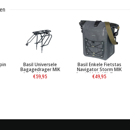
ten
pin
Basil Universele
Basil Enkele Fietstas
Bagagedrager MIK
Navigator Storm MIK
Studs Matzwart
Studs M 12-15L Zwart
€59,95
€49,95
Bestellen
Bestellen