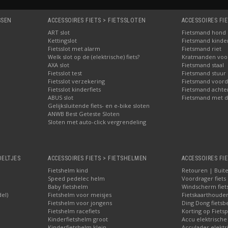
SSEN
ACCESSOIRES FIETS > FIETSSLOTEN
ACCESSOIRES FI
ART slot
Fietsmand hond
Kettingslot
Fietsmand kinder
Fietsslot met alarm
Fietsmand riet
Welk slot op de (elektrische) fiets?
Kratmanden voor 
AXA slot
Fietsmand staal
Fietsslot test
Fietsmand stuur
Fietsslot verzekering
Fietsmand voord
Fietsslot kinderfiets
Fietsmand achte
ABUS slot
Fietsmand met d
Gelijksluitende fiets- en e-bike sloten
ANWB Best Geteste Sloten
Sloten met auto-click vergrendeling
OELTJES
ACCESSOIRES FIETS > FIETSHELMEN
ACCESSOIRES FIE
Fietshelm kind
Retouren | Buite
Speed pedelec helm
Voordrager fiets
Baby fietshelm
Windscherm fiet
del)
Fietshelm voor meisjes
Fietskaarthoude
Fietshelm voor jongens
Ding Dong fietsbe
Fietshelm racefiets
Korting op Fietsp
Kinderfietshelm groot
Accu elektrische
Kinderfietshelm klein
Acculader elektr