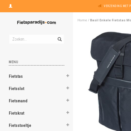
VERZENDING MET 
Home
/
Basil Enkele Fietstas M
MENU
Fietstas
Fietsslot
Fietsmand
Fietskrat
Fietsstoeltje