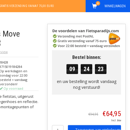
0
WINKELWAGEN
GRATIS VERZENDING VANAF 75,00 EURO
as Move
t
review
Bestel binnen:
18428
8715019184284
09
24
22
:
:
Op werkdagen en
zondag voor 22:00
besteld = vandaag
en uw bestelling wordt vandaag
verzonden!
nog verstuurd!
Op voorraad
 fietstas, uitgerust
genhoes en reflectie.
s-montagepunten of
€64,95
€94,95
Incl. btw
Toevoegen aan winkelwagen