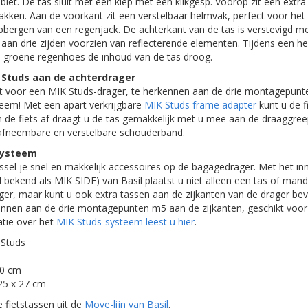
ablet. De tas sluit met een klep met een klikgesp. Voorop zit een extra
jvakken. Aan de voorkant zit een verstelbaar helmvak, perfect voor 
pbergen van een regenjack. De achterkant van de tas is verstevigd m
s aan drie zijden voorzien van reflecterende elementen. Tijdens een h
 groene regenhoes de inhoud van de tas droog.
 Studs aan de achterdrager
ikt voor een MIK Studs-drager, te herkennen aan de drie montagepunt
leem! Met een apart verkrijgbare
MIK Studs frame adapter
kunt u de f
n de fiets af draagt u de tas gemakkelijk met u mee aan de draaggre
 afneembare en verstelbare schouderband.
systeem
ssel je snel en makkelijk accessoires op de bagagedrager. Met het i
 bekend als MIK SIDE) van Basil plaatst u niet alleen een tas of man
ger, maar kunt u ook extra tassen aan de zijkanten van de drager be
kennen aan de drie montagepunten m5 aan de zijkanten, geschikt voor
atie over het
MIK Studs-systeem leest u hier
.
 Studs
40 cm
25 x 27 cm
ve fietstassen uit de
Move-lijn van Basil
.