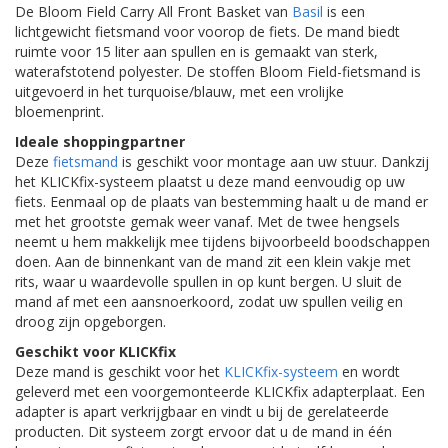
De Bloom Field Carry All Front Basket van
Basil
is een
lichtgewicht fietsmand voor voorop de fiets. De mand biedt
ruimte voor 15 liter aan spullen en is gemaakt van sterk,
waterafstotend polyester. De stoffen Bloom Field-fietsmand is
uitgevoerd in het turquoise/blauw, met een vrolijke
bloemenprint.
Ideale shoppingpartner
Deze
fietsmand
is geschikt voor montage aan uw stuur. Dankzij
het KLICKfix-systeem plaatst u deze mand eenvoudig op uw
fiets. Eenmaal op de plaats van bestemming haalt u de mand er
met het grootste gemak weer vanaf. Met de twee hengsels
neemt u hem makkelijk mee tijdens bijvoorbeeld boodschappen
doen. Aan de binnenkant van de mand zit een klein vakje met
rits, waar u waardevolle spullen in op kunt bergen. U sluit de
mand af met een aansnoerkoord, zodat uw spullen veilig en
droog zijn opgeborgen.
Geschikt voor KLICKfix
Deze mand is geschikt voor het
KLICKfix-systeem
en wordt
geleverd met een voorgemonteerde KLICKfix adapterplaat. Een
adapter is apart verkrijgbaar en vindt u bij de gerelateerde
producten. Dit systeem zorgt ervoor dat u de mand in één