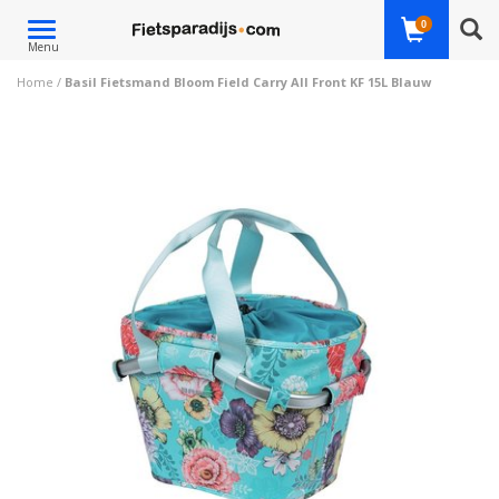
Toggle
0
Menu
navigation
Home
/
Basil Fietsmand Bloom Field Carry All Front KF 15L Blauw