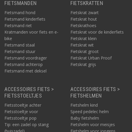
FIETSMANDEN
FIETSKRATTEN
Fietsmand hond
Fietskrat zwart
Fietsmand kinderfiets
Fietskrat hout
Fietsmand riet
Fietskrathoes
Kratmanden voor fiets en e-
Fietskrat voor de kinderfiets
bike
Fietskrat klein
Fietsmand staal
Fietskrat wit
Fietsmand stuur
Fietskrat groot
Fietsmand voordrager
Fietskrat Urban Proof
Fietsmand achterop
Fietskrat grijs
Fietsmand met deksel
ACCESSOIRES FIETS >
ACCESSOIRES FIETS >
FIETSSTOELTJES
FIETSHELMEN
Fietsstoeltje achter
Fietshelm kind
Fietsstoeltje voor
Speed pedelec helm
Fietsstoeltje pop
Baby fietshelm
Tip: een zadel op stang
Fietshelm voor meisjes
(buiszadel)
Fietshelm voor jongens