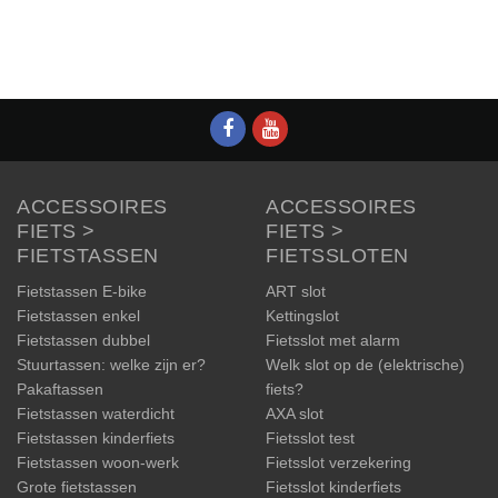
ACCESSOIRES
ACCESSOIRES
FIETS >
FIETS >
FIETSTASSEN
FIETSSLOTEN
Fietstassen E-bike
ART slot
Fietstassen enkel
Kettingslot
Fietstassen dubbel
Fietsslot met alarm
Stuurtassen: welke zijn er?
Welk slot op de (elektrische)
Pakaftassen
fiets?
Fietstassen waterdicht
AXA slot
Fietstassen kinderfiets
Fietsslot test
Fietstassen woon-werk
Fietsslot verzekering
Grote fietstassen
Fietsslot kinderfiets