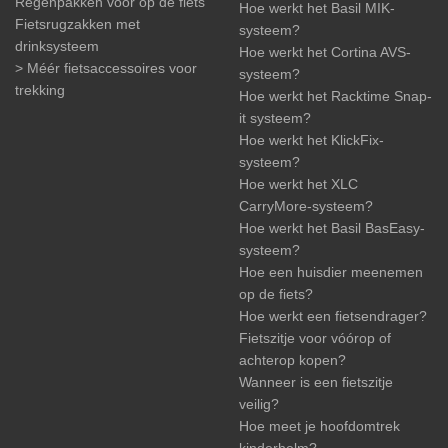
Regenpakken voor op de fiets
Hoe werkt het Basil MIK-
Fietsrugzakken met
systeem?
drinksysteem
Hoe werkt het Cortina AVS-
> Méér fietsaccessoires voor
systeem?
trekking
Hoe werkt het Racktime Snap-
it systeem?
Hoe werkt het KlickFix-
systeem?
Hoe werkt het XLC
CarryMore-systeem?
Hoe werkt het Basil BasEasy-
systeem?
Hoe een huisdier meenemen
op de fiets?
Hoe werkt een fietsendrager?
Fietszitje voor vóórop of
achterop kopen?
Wanneer is een fietszitje
veilig?
Hoe meet je hoofdomtrek