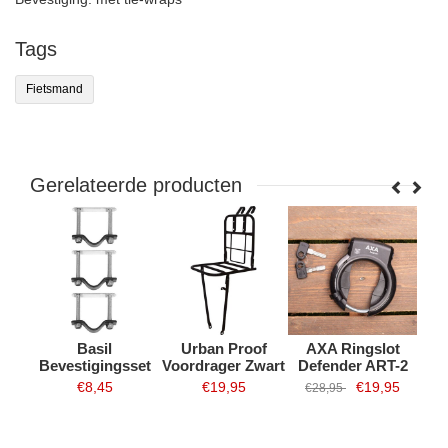
Tags
Fietsmand
Gerelateerde producten
and
Basil
Urban Proof
AXA Ringslot
art -
Bevestigingsset
Voordrager Zwart
Defender ART-2
voor kratten en
(zwart)
€8,45
€19,95
€19,95
€28,95
manden
Informatie
Informatie
Informatie