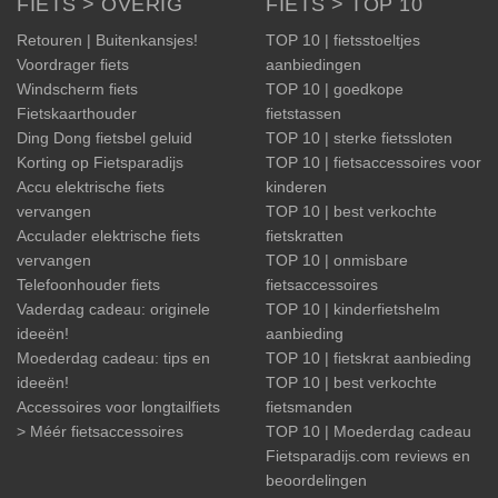
FIETS > OVERIG
FIETS > TOP 10
Retouren | Buitenkansjes!
TOP 10 | fietsstoeltjes
Voordrager fiets
aanbiedingen
Windscherm fiets
TOP 10 | goedkope
Fietskaarthouder
fietstassen
Ding Dong fietsbel geluid
TOP 10 | sterke fietssloten
Korting op Fietsparadijs
TOP 10 | fietsaccessoires voor
Accu elektrische fiets
kinderen
vervangen
TOP 10 | best verkochte
Acculader elektrische fiets
fietskratten
vervangen
TOP 10 | onmisbare
Telefoonhouder fiets
fietsaccessoires
Vaderdag cadeau: originele
TOP 10 | kinderfietshelm
ideeën!
aanbieding
Moederdag cadeau: tips en
TOP 10 | fietskrat aanbieding
ideeën!
TOP 10 | best verkochte
Accessoires voor longtailfiets
fietsmanden
> Méér fietsaccessoires
TOP 10 | Moederdag cadeau
Fietsparadijs.com reviews en
beoordelingen