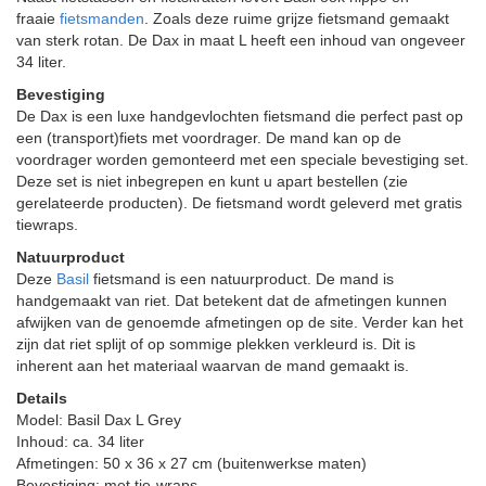
fraaie
fietsmanden
. Zoals deze ruime grijze fietsmand gemaakt
van sterk rotan. De Dax in maat L heeft een inhoud van ongeveer
34 liter.
Bevestiging
De Dax is een luxe handgevlochten fietsmand die perfect past op
een (transport)fiets met voordrager. De mand kan op de
voordrager worden gemonteerd met een speciale bevestiging set.
Deze set is niet inbegrepen en kunt u apart bestellen (zie
gerelateerde producten). De fietsmand wordt geleverd met gratis
tiewraps.
Natuurproduct
Deze
Basil
fietsmand is een natuurproduct. De mand is
handgemaakt van riet. Dat betekent dat de afmetingen kunnen
afwijken van de genoemde afmetingen op de site. Verder kan het
zijn dat riet splijt of op sommige plekken verkleurd is. Dit is
inherent aan het materiaal waarvan de mand gemaakt is.
Details
Model: Basil Dax L Grey
Inhoud: ca. 34 liter
Afmetingen: 50 x 36 x 27 cm (buitenwerkse maten)
Bevestiging: met tie-wraps