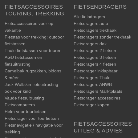
FIETSACCESSOIRES
FIETSENDRAGERS
TOURING, TREKKING
Alle fietsdragers
Fietsaccessoires voor op
Fietsdragers auto
vakantie
Fietsdragers trekhaak
Fietstas voor trekking: outdoor
Fietsdragers zonder trekhaak
fietstassen
Fietsdragers dak
Thule fietstassen voor touren
Fietsdragers 2 fietsen
AGU fietstassen en
Fietsdragers 3 fietsen
fietsuitrusting
Fietsdragers 4 fietsen
Camelbak rugzakken, bidons
Fietsdrager inklapbaar
& méér
Fietsdragers Thule
Jack Wolfskin fietsuitrusting
Fietsdragers ANWB
ook voor kind
Fietsdragers Marktplaats
Vaude fietsuitrusting
Fietsdrager accessoires
Fietscomputers
Fietsdrager kopen
Helm voor tourfietsen
Fietsdrager voor tourfietsen
FIETSACCESSOIRES
Fietsnavigatie / navigatie voor
UITLEG & ADVIES
trekking