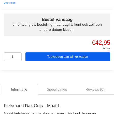
Lees meer
Bestel vandaag
en ontvang uw bestelling maandag! U kunt ook zelf een
andere datum kiezen.
€42,95
Incl. btw
Toevoegen aan winkelwagen
Informatie
Specificaties
Reviews (0)
Fietsmand Dax Grijs - Maat L
Naast fietstassen en fietskratten levert Basil ook hippe en