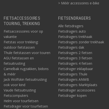
> Méér accessoires e-bike
FIETSACCESSOIRES
FIETSENDRAGERS
TOURING, TREKKING
Alle fietsdragers
Fietsaccessoires voor op
Fietsdragers auto
vakantie
Fietsdragers trekhaak
Fietstas voor trekking:
Fietsdragers zonder trekhaak
outdoor fietstassen
Fietsdragers dak
Thule fietstassen voor touren
Fietsdragers 2 fietsen
AGU fietstassen en
Fietsdragers 3 fietsen
fietsuitrusting
Fietsdragers 4 fietsen
Camelbak rugzakken, bidons
Fietsdrager inklapbaar
& méér
Fietsdragers Thule
Jack Wolfskin fietsuitrusting
Fietsdragers ANWB
ook voor kind
Fietsdragers Marktplaats
Vaude fietsuitrusting
Fietsdrager accessoires
Fietscomputers
Fietsdrager kopen
Helm voor tourfietsen
Fietsdrager voor tourfietsen