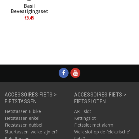
Basil
Bevestigingsset
voor kratten en
€8,45
manden
Informatie
ACCESSOIRES FIETS >
ACCESSOIRES FIETS >
FIETSTASSEN
FIETSSLOTEN
Fietstassen E-bike
ART slot
Fietstassen enkel
Kettingslot
Fietstassen dubbel
Fietsslot met alarm
Stuurtassen: welke zijn er?
Welk slot op de (elektrische)
Pakaftassen
fiets?