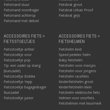
Fietsmand stuur
Fietskrat groot
Fietsmand voordrager
Fietskrat Urban Proof
Fietsmand achterop
Fietskrat grijs
Fietsmand met deksel
ACCESSOIRES FIETS >
ACCESSOIRES FIETS >
FIETSSTOELTJES
FIETSHELMEN
Fietsstoeltje achter
Fietshelm kind
Fietsstoeltje voor
Speed pedelec helm
Fietsstoeltje pop
Baby fietshelm
Tip: een zadel op stang
Fietshelm voor meisjes
(buiszadel)
Fietshelm voor jongens
Fietsstoeltje Bobike
Fietshelm racefiets
Fietsstoeltje Yepp
Kinderfietshelm groot
Fietsstoeltje bagagedrager
Kinderfietshelm klein
Buiszadel
Fietshelm elektrische fiets
Fietsstoeltje junior
Helmen voor snorfiets
Fietshelmen met keurmerk