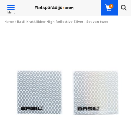
Toggle
0
Menu
navigation
Home
/
Basil Kratklikker High Reflective Zilver - Set van twee