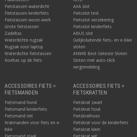
Fietstassen waterdicht
AXA slot
Fietstassen kinderfiets
Fietsslot test
Fietstassen woon-werk
Fietsslot verzekering
Grote fietstassen
Fietsslot kinderfiets
Zadeltas
ABUS slot
Waterdichte rugzak
Gelijksluitende fiets- en e-bike
Rugzak voor laptop
sloten
Waterdichte fietstassen
ANWB Best Geteste Sloten
Koeltas op de fiets
Sloten met auto-click
vergrendeling
ACCESSOIRES FIETS >
ACCESSOIRES FIETS >
FIETSMANDEN
FIETSKRATTEN
Fietsmand hond
Fietskrat zwart
Fietsmand kinderfiets
Fietskrat hout
Fietsmand riet
Fietskrathoes
Kratmanden voor fiets en e-
Fietskrat voor de kinderfiets
bike
Fietskrat klein
Fietsmand staal
Fietskrat wit