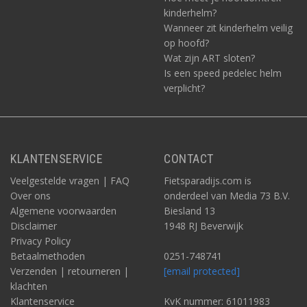
kinderhelm?
Wanneer zit kinderhelm veilig
op hoofd?
Wat zijn ART sloten?
Is een speed pedelec helm
verplicht?
KLANTENSERVICE
CONTACT
Veelgestelde vragen | FAQ
Fietsparadijs.com is
Over ons
onderdeel van Media 73 B.V.
Algemene voorwaarden
Biesland 13
Disclaimer
1948 RJ Beverwijk
Privacy Policy
Betaalmethoden
0251-748741
Verzenden | retourneren |
[email protected]
klachten
Klantenservice
KvK nummer: 61011983