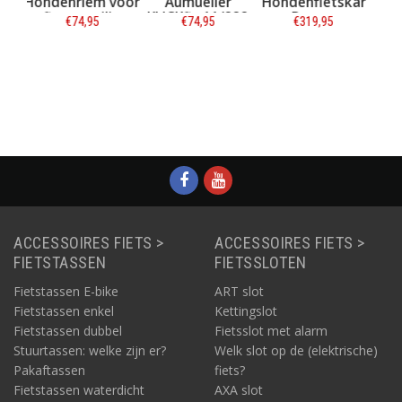
 voor
Aumüeller
Hondenfietskar
Bevestigingsset
ilig
KLICKfix 11/888
Doggy
Edo voor
€74,95
€319,95
€34,95
en
Zilver/Blauw
Hondenfietsmand
Pluto
ie
Informatie
Informatie
Informatie
ACCESSOIRES FIETS >
ACCESSOIRES FIETS >
FIETSTASSEN
FIETSSLOTEN
Fietstassen E-bike
ART slot
Fietstassen enkel
Kettingslot
Fietstassen dubbel
Fietsslot met alarm
Stuurtassen: welke zijn er?
Welk slot op de (elektrische)
Pakaftassen
fiets?
Fietstassen waterdicht
AXA slot