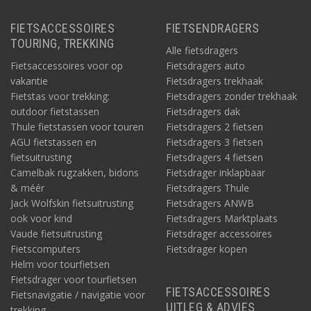
FIETSACCESSOIRES
FIETSENDRAGERS
TOURING, TREKKING
Alle fietsdragers
Fietsaccessoires voor op
Fietsdragers auto
vakantie
Fietsdragers trekhaak
Fietstas voor trekking:
Fietsdragers zonder trekhaak
outdoor fietstassen
Fietsdragers dak
Thule fietstassen voor touren
Fietsdragers 2 fietsen
AGU fietstassen en
Fietsdragers 3 fietsen
fietsuitrusting
Fietsdragers 4 fietsen
Camelbak rugzakken, bidons
Fietsdrager inklapbaar
& méér
Fietsdragers Thule
Jack Wolfskin fietsuitrusting
Fietsdragers ANWB
ook voor kind
Fietsdragers Marktplaats
Vaude fietsuitrusting
Fietsdrager accessoires
Fietscomputers
Fietsdrager kopen
Helm voor tourfietsen
Fietsdrager voor tourfietsen
FIETSACCESSOIRES
Fietsnavigatie / navigatie voor
UITLEG & ADVIES
trekking