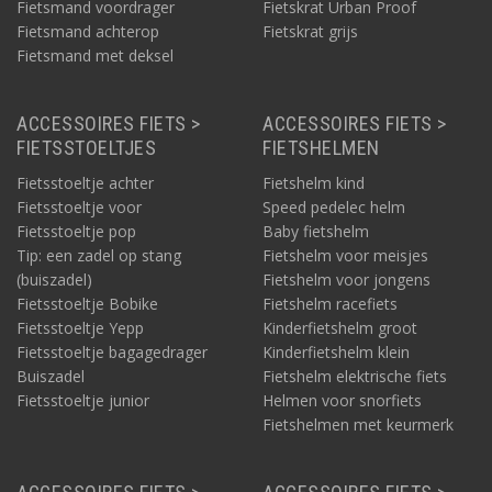
Fietsmand voordrager
Fietskrat Urban Proof
Fietsmand achterop
Fietskrat grijs
Fietsmand met deksel
ACCESSOIRES FIETS >
ACCESSOIRES FIETS >
FIETSSTOELTJES
FIETSHELMEN
Fietsstoeltje achter
Fietshelm kind
Fietsstoeltje voor
Speed pedelec helm
Fietsstoeltje pop
Baby fietshelm
Tip: een zadel op stang
Fietshelm voor meisjes
(buiszadel)
Fietshelm voor jongens
Fietsstoeltje Bobike
Fietshelm racefiets
Fietsstoeltje Yepp
Kinderfietshelm groot
Fietsstoeltje bagagedrager
Kinderfietshelm klein
Buiszadel
Fietshelm elektrische fiets
Fietsstoeltje junior
Helmen voor snorfiets
Fietshelmen met keurmerk