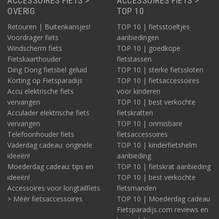
ACCESSOIRES FIETS >
ACCESSOIRES FIETS >
OVERIG
TOP 10
Retouren | Buitenkansjes!
TOP 10 | fietsstoeltjes
Voordrager fiets
aanbiedingen
Windscherm fiets
TOP 10 | goedkope
Fietskaarthouder
fietstassen
Ding Dong fietsbel geluid
TOP 10 | sterke fietssloten
Korting op Fietsparadijs
TOP 10 | fietsaccessoires
Accu elektrische fiets
voor kinderen
vervangen
TOP 10 | best verkochte
Acculader elektrische fiets
fietskratten
vervangen
TOP 10 | onmisbare
Telefoonhouder fiets
fietsaccessoires
Vaderdag cadeau: originele
TOP 10 | kinderfietshelm
ideeën!
aanbieding
Moederdag cadeau: tips en
TOP 10 | fietskrat aanbieding
ideeën!
TOP 10 | best verkochte
Accessoires voor longtailfiets
fietsmanden
> Méér fietsaccessoires
TOP 10 | Moederdag cadeau
Fietsparadijs.com reviews en