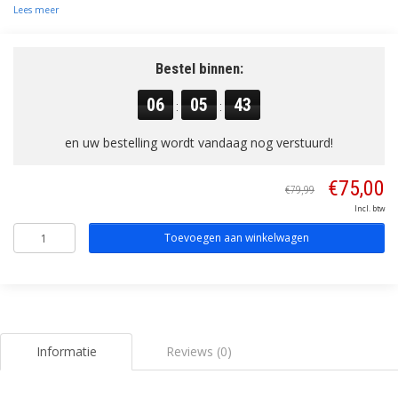
Lees meer
Bestel binnen:
06
05
43
:
:
en uw bestelling wordt vandaag nog verstuurd!
€75,00
€79,99
Incl. btw
Toevoegen aan winkelwagen
Informatie
Reviews (0)