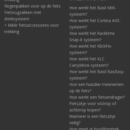
Regenpakken voor op de fiets
Hoe werkt het Basil MIK-
Fietsrugzakken met
systeem?
drinksysteem
Hoe werkt het Cortina AVS-
> Méér fietsaccessoires voor
systeem?
trekking
Hoe werkt het Racktime
Snap-it systeem?
Hoe werkt het KlickFix-
systeem?
Hoe werkt het XLC
CarryMore-systeem?
Hoe werkt het Basil BasEasy-
systeem?
Hoe een huisdier meenemen
op de fiets?
Hoe werkt een fietsendrager?
Fietszitje voor vóórop of
achterop kopen?
Wanneer is een fietszitje
veilig?
Hoe meet je hoofdomtrek