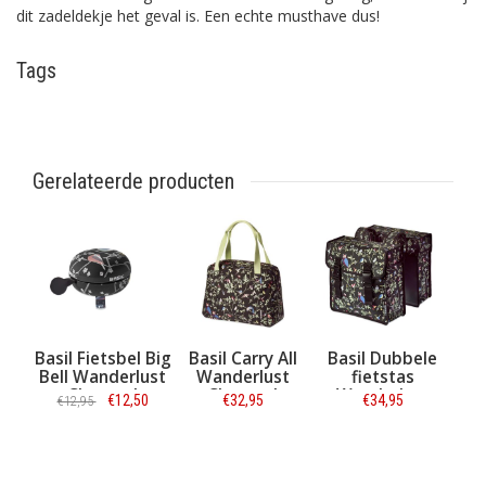
dit zadeldekje het geval is. Een echte musthave dus!
Tags
Gerelateerde producten
Basil Fietsbel Big
Basil Carry All
Basil Dubbele
Bell Wanderlust
Wanderlust
fietstas
Charcoal
Charcoal
Wanderlust
€12,50
€32,95
€34,95
€12,95
Charcoal
Informatie
Informatie
Informatie