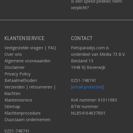
Is een speed pedelec helm
verplicht?
KLANTENSERVICE
CONTACT
Veelgestelde vragen | FAQ
Fietsparadijs.com is
Over ons
onderdeel van Media 73 B.V.
Algemene voorwaarden
Biesland 13
Disclaimer
1948 RJ Beverwijk
Privacy Policy
Betaalmethoden
0251-748741
Verzenden | retourneren |
[email protected]
klachten
Klantenservice
KvK nummer: 61011983
Sitemap
BTW nummer:
Klachtenprocedure
NL854164637B01
Duurzaam ondernemen
0251-748741