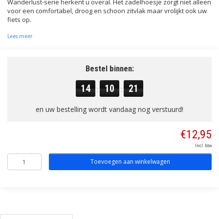
Wanderlust-serie herkent u overal. Het zadelhoesje zorgt niet alleen
voor een comfortabel, droog en schoon zitvlak maar vrolijkt ook uw
fiets op.
Lees meer
Bestel binnen:
14
10
20
:
:
en uw bestelling wordt vandaag nog verstuurd!
€12,95
Incl. btw
Toevoegen aan winkelwagen