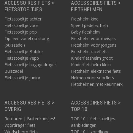
ACCESSOIRES FIETS >
ACCESSOIRES FIETS >
FIETSSTOELTJES
FIETSHELMEN
Fietsstoeltje achter
Fietshelm kind
Fietsstoeltje voor
Speed pedelec helm
Fietsstoeltje pop
Baby fietshelm
Tip: een zadel op stang
Fietshelm voor meisjes
(buiszadel)
Fietshelm voor jongens
Fietsstoeltje Bobike
Fietshelm racefiets
Fietsstoeltje Yepp
Kinderfietshelm groot
Fietsstoeltje bagagedrager
Kinderfietshelm klein
Buiszadel
Fietshelm elektrische fiets
Fietsstoeltje junior
Helmen voor snorfiets
Fietshelmen met keurmerk
ACCESSOIRES FIETS >
ACCESSOIRES FIETS >
OVERIG
TOP 10
Retouren | Buitenkansjes!
TOP 10 | fietsstoeltjes
Voordrager fiets
aanbiedingen
Windscherm fiets
TOP 10 | goedkope