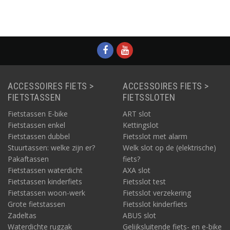
ACCESSOIRES FIETS >
ACCESSOIRES FIETS >
FIETSTASSEN
FIETSSLOTEN
Fietstassen E-bike
ART slot
Fietstassen enkel
Kettingslot
Fietstassen dubbel
Fietsslot met alarm
Stuurtassen: welke zijn er?
Welk slot op de (elektrische)
Pakaftassen
fiets?
Fietstassen waterdicht
AXA slot
Fietstassen kinderfiets
Fietsslot test
Fietstassen woon-werk
Fietsslot verzekering
Grote fietstassen
Fietsslot kinderfiets
Zadeltas
ABUS slot
Waterdichte rugzak
Gelijksluitende fiets- en e-bike