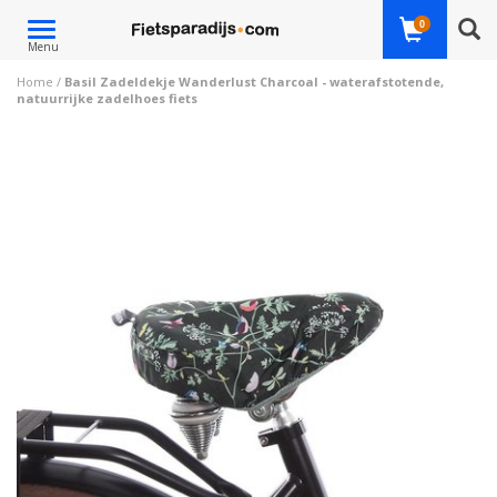
Toggle
0
Menu
navigation
Home
/
Basil Zadeldekje Wanderlust Charcoal - waterafstotende,
natuurrijke zadelhoes fiets