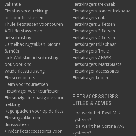
vakantie
Fietsdragers trekhaak
Fietstas voor trekking:
Fietsdragers zonder trekhaak
outdoor fietstassen
Fietsdragers dak
Thule fietstassen voor touren
Fietsdragers 2 fietsen
AGU fietstassen en
Fietsdragers 3 fietsen
fietsuitrusting
Fietsdragers 4 fietsen
Camelbak rugzakken, bidons
Fietsdrager inklapbaar
& méér
Fietsdragers Thule
Jack Wolfskin fietsuitrusting
Fietsdragers ANWB
ook voor kind
Fietsdragers Marktplaats
Vaude fietsuitrusting
Fietsdrager accessoires
Fietscomputers
Fietsdrager kopen
Helm voor tourfietsen
Fietsdrager voor tourfietsen
FIETSACCESSOIRES
Fietsnavigatie / navigatie voor
UITLEG & ADVIES
trekking
Regenpakken voor op de fiets
Hoe werkt het Basil MIK-
Fietsrugzakken met
systeem?
drinksysteem
Hoe werkt het Cortina AVS-
> Méér fietsaccessoires voor
systeem?