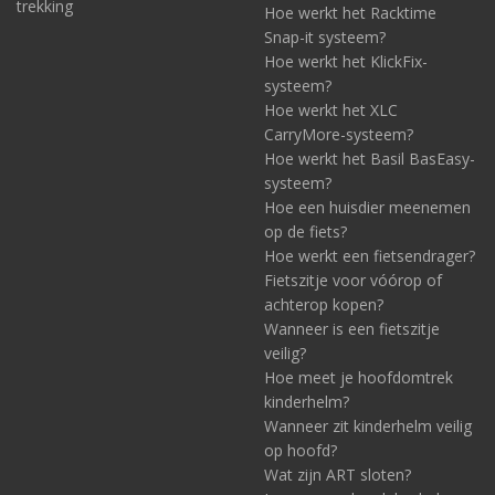
trekking
Hoe werkt het Racktime
Snap-it systeem?
Hoe werkt het KlickFix-
systeem?
Hoe werkt het XLC
CarryMore-systeem?
Hoe werkt het Basil BasEasy-
systeem?
Hoe een huisdier meenemen
op de fiets?
Hoe werkt een fietsendrager?
Fietszitje voor vóórop of
achterop kopen?
Wanneer is een fietszitje
veilig?
Hoe meet je hoofdomtrek
kinderhelm?
Wanneer zit kinderhelm veilig
op hoofd?
Wat zijn ART sloten?