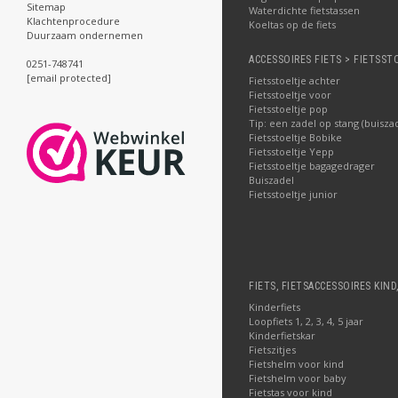
Sitemap
Waterdichte fietstassen
Klachtenprocedure
Koeltas op de fiets
Duurzaam ondernemen
ACCESSOIRES FIETS > FIETSST
0251-748741
[email protected]
Fietsstoeltje achter
Fietsstoeltje voor
Fietsstoeltje pop
Tip: een zadel op stang (buisza
Fietsstoeltje Bobike
Fietsstoeltje Yepp
Fietsstoeltje bagagedrager
Buiszadel
Fietsstoeltje junior
FIETS, FIETSACCESSOIRES KIND
Kinderfiets
Loopfiets 1, 2, 3, 4, 5 jaar
Kinderfietskar
Fietszitjes
Fietshelm voor kind
Fietshelm voor baby
Fietstas voor kind