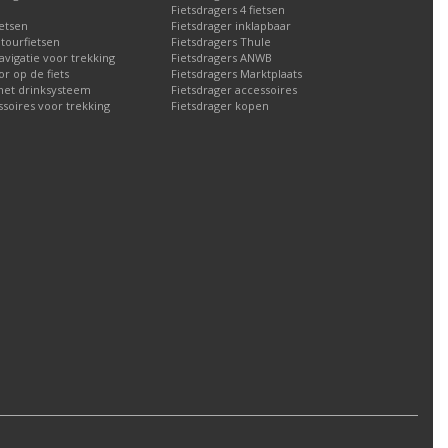
Fietsdragers 4 fietsen
etsen
Fietsdrager inklapbaar
 tourfietsen
Fietsdragers Thule
navigatie voor trekking
Fietsdragers ANWB
 op de fiets
Fietsdragers Marktplaats
met drinksysteem
Fietsdrager accessoires
ssoires voor trekking
Fietsdrager kopen