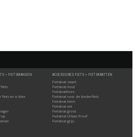
ETS > FIETSMANDEN
ACCESSOIRES FIETS > FIETSKRATTEN
Fietskrat zwart
fiets
Fietskrat hout
Fietskrathoes
fiets en e-bike
Fietskrat voor de kinderfiets
Fietskrat klein
Fietskrat wit
rager
Fietskrat groot
rop
Fietskrat Urban Proof
eksel
Fietskrat grijs