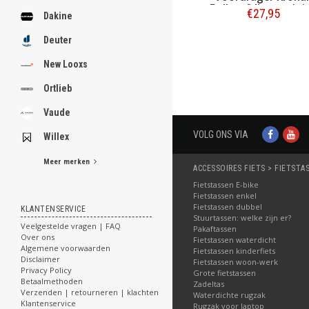
Balhoofdbevestigi
€27,95
Dakine
OS Zwart
Deuter
Bestellen
New Looxs
Ortlieb
Vaude
VOLG ONS VIA
Willex
Meer merken
ACCESSOIRES FIETS > FIETSTA
Fietstassen E-bike
Fietstassen enkel
Fietstassen dubbel
KLANTENSERVICE
Stuurtassen: welke zijn er?
Veelgestelde vragen | FAQ
Pakaftassen
Over ons
Fietstassen waterdicht
Algemene voorwaarden
Fietstassen kinderfiets
Disclaimer
Fietstassen woon-werk
Privacy Policy
Grote fietstassen
Betaalmethoden
Zadeltas
Verzenden | retourneren | klachten
Waterdichte rugzak
Klantenservice
Rugzak voor laptop