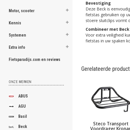
Bevestiging
Deze Beck is eenvoudig
Motor, scooter
fietstas gebruiken op 
stoere sluitclips vormt
Kennis
Combineer met Beck
Voor extra veiligheid k
Systemen
fietstas in uw spaken k
Extra info
Fietsparadijs.com en reviews
Gerelateerde produc
ONZE MERKEN
ABUS
AGU
Basil
Steco Transport
Beck
Voordrager Krona