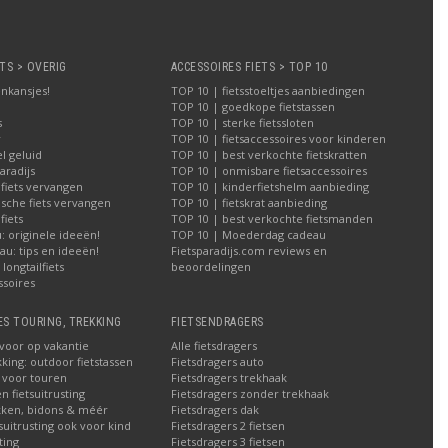
TS > OVERIG
ACCESSOIRES FIETS > TOP 10
nkansjes!
TOP 10 | fietsstoeltjes aanbiedingen
TOP 10 | goedkope fietstassen
s
TOP 10 | sterke fietssloten
r
TOP 10 | fietsaccessoires voor kinderen
l geluid
TOP 10 | best verkochte fietskratten
aradijs
TOP 10 | onmisbare fietsaccessoires
 fiets vervangen
TOP 10 | kinderfietshelm aanbieding
ische fiets vervangen
TOP 10 | fietskrat aanbieding
iets
TOP 10 | best verkochte fietsmanden
 originele ideeën!
TOP 10 | Moederdag cadeau
u: tips en ideeën!
Fietsparadijs.com reviews en
longtailfiets
beoordelingen
ssoires
ES TOURING, TREKKING
FIETSENDRAGERS
 voor op vakantie
Alle fietsdragers
kking: outdoor fietstassen
Fietsdragers auto
n voor touren
Fietsdragers trekhaak
n fietsuitrusting
Fietsdragers zonder trekhaak
ken, bidons & méér
Fietsdragers dak
tsuitrusting ook voor kind
Fietsdragers 2 fietsen
ting
Fietsdragers 3 fietsen