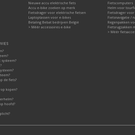
Nieuwe accu elektrische fiets
Fietscomputers
Accu e-bike zoeken op merk
Helm voor tourfi
Fietsdrager voor elektrische fietsen
Fietsdrager voor
Laptoptassen voor e-bikes
Fietsnavigatie / 
Betaling Bebat bedrijven België
Regenpakken voor
> Méér accessoires e-bike
Fietsrugzakken 
> Méér fietsacce
DVIES
em?
teem?
t systeem?
?
systeem?
steem?
 de fiets?
erop kopen?
derhelm?
op hoofd?
licht?