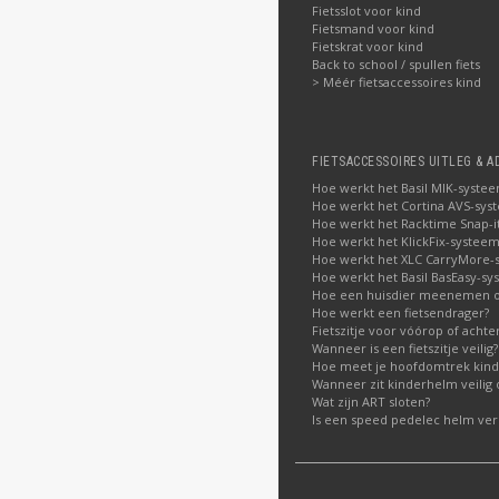
Fietsslot voor kind
Fietsmand voor kind
Fietskrat voor kind
Back to school / spullen fiets
> Méér fietsaccessoires kind
FIETSACCESSOIRES UITLEG & A
Hoe werkt het Basil MIK-syste
Hoe werkt het Cortina AVS-sys
Hoe werkt het Racktime Snap-i
Hoe werkt het KlickFix-systeem
Hoe werkt het XLC CarryMore-
Hoe werkt het Basil BasEasy-sy
Hoe een huisdier meenemen op
Hoe werkt een fietsendrager?
Fietszitje voor vóórop of acht
Wanneer is een fietszitje veilig?
Hoe meet je hoofdomtrek kin
Wanneer zit kinderhelm veilig 
Wat zijn ART sloten?
Is een speed pedelec helm verp