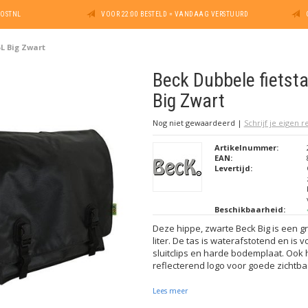
POSTNL
VOOR 22:00 BESTELD = VANDAAG VERSTUURD
5L Big Zwart
Beck Dubbele fietst
Big Zwart
Nog niet gewaardeerd
|
Schrijf je eigen 
Artikelnummer:
EAN:
Levertijd:
Beschikbaarheid:
Deze hippe, zwarte Beck Big is een gr
liter. De tas is waterafstotend en is 
sluitclips en harde bodemplaat. Ook 
reflecterend logo voor goede zichtba
Lees meer