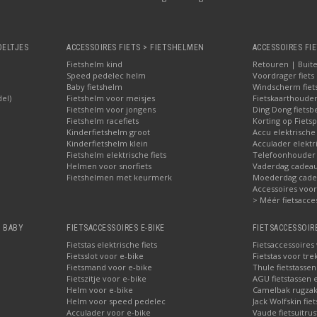
OELTJES
ACCESSOIRES FIETS > FIETSHELMEN
ACCESSOIRES FIE
Fietshelm kind
Retouren | Buite
Speed pedelec helm
Voordrager fiets
Baby fietshelm
Windscherm fiet
del)
Fietshelm voor meisjes
Fietskaarthoude
Fietshelm voor jongens
Ding Dong fietsbe
Fietshelm racefiets
Korting op Fietsp
Kinderfietshelm groot
Accu elektrische
Kinderfietshelm klein
Acculader elektr
Fietshelm elektrische fiets
Telefoonhouder f
Helmen voor snorfiets
Vaderdag cadeau:
Fietshelmen met keurmerk
Moederdag cadea
Accessoires voor 
> Méér fietsacce
, BABY
FIETSACCESSOIRES E-BIKE
FIETSACCESSOIR
Fietstas elektrische fiets
Fietsaccessoires
Fietsslot voor e-bike
Fietstas voor tre
Fietsmand voor e-bike
Thule fietstasse
Fietszitje voor e-bike
AGU fietstassen e
Helm voor e-bike
Camelbak rugzak
Helm voor speed pedelec
Jack Wolfskin fie
Acculader voor e-bike
Vaude fietsuitrus