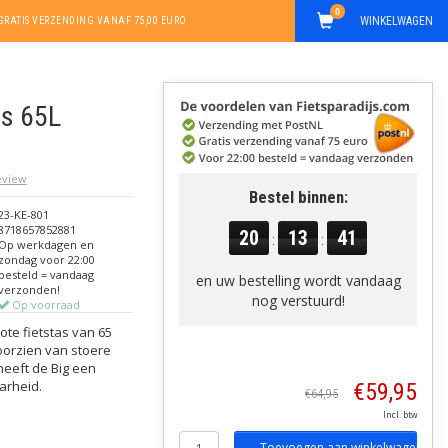
0
WINKELWAGEN
GRATIS VERZENDING VANAF 75,00 EURO
as 65L
review
Bestel binnen:
23-KE-801
8718657852881
20
13
41
:
:
Op werkdagen en
zondag voor 22:00
besteld = vandaag
en uw bestelling wordt vandaag
verzonden!
nog verstuurd!
Op voorraad
ote fietstas van 65
voorzien van stoere
heeft de Big een
arheid.
€59,95
€64,95
Incl. btw
Toevoegen aan winkelwagen