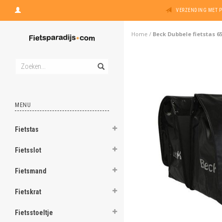
VERZENDING MET 
Home
/
Beck Dubbele fietstas 6
MENU
Fietstas
Fietsslot
Fietsmand
Fietskrat
Fietsstoeltje