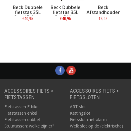
ck Dubbele
Beck Dubbele
Beck
Hooodie B
ietstas 35L
fietstas 35L
Afstandhouder
Cushie Fru
all Drippy
Small Veg
€40,95
€40,95
€4,95
€19,95
Informatie
Informatie
Informatie
Informatie
ACCESSOIRES FIETS >
ACCESSOIRES FIETS >
FIETSTASSEN
FIETSSLOTEN
Fietstassen E-bike
ART slot
Fietstassen enkel
Kettingslot
Fietstassen dubbel
Fietsslot met alarm
Stuurtassen: welke zijn er?
Welk slot op de (elektrische)