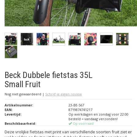
Beck Dubbele fietstas 35L
Small Fruit
Nog niet gewaardeerd
|
Schrijf je eigen review
Artikelnummer:
23-BE-567
EAN:
8719874741217
Levertijd:
Op werkdagen en zondag voor 22:00
besteld = vandaag verzonden!
Beschikbaarheid:
Op voorraad
Deze vrolijke fietstas met print van verschillende soorten fruit ziet er