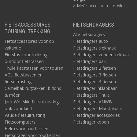
> Méér accessoires e-bike
FIETSACCESSOIRES
FIETSENDRAGERS
TOURING, TREKKING
Alle fietsdragers
Fietsaccessoires voor op
Fietsdragers auto
vakantie
Fietsdragers trekhaak
Fietstas voor trekking:
Fietsdragers zonder trekhaak
outdoor fietstassen
Fietsdragers dak
Thule fietstassen voor touren
Fietsdragers 2 fietsen
AGU fietstassen en
Fietsdragers 3 fietsen
fietsuitrusting
Fietsdragers 4 fietsen
Camelbak rugzakken, bidons
Fietsdrager inklapbaar
& méér
Fietsdragers Thule
Jack Wolfskin fietsuitrusting
Fietsdragers ANWB
ook voor kind
Fietsdragers Marktplaats
Vaude fietsuitrusting
Fietsdrager accessoires
Fietscomputers
Fietsdrager kopen
Helm voor tourfietsen
Fietsdrager voor tourfietsen