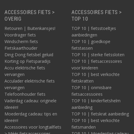
ACCESSOIRES FIETS >
ACCESSOIRES FIETS >
OVERIG
TOP 10
Retouren | Buitenkansjes!
TOP 10 | fietsstoeltjes
Voordrager fiets
aanbiedingen
Windscherm fiets
TOP 10 | goedkope
Fietskaarthouder
fietstassen
Ding Dong fietsbel geluid
TOP 10 | sterke fietssloten
Korting op Fietsparadijs
TOP 10 | fietsaccessoires
Accu elektrische fiets
voor kinderen
vervangen
TOP 10 | best verkochte
Acculader elektrische fiets
fietskratten
vervangen
TOP 10 | onmisbare
Telefoonhouder fiets
fietsaccessoires
Vaderdag cadeau: originele
TOP 10 | kinderfietshelm
ideeën!
aanbieding
Moederdag cadeau: tips en
TOP 10 | fietskrat aanbieding
ideeën!
TOP 10 | best verkochte
Accessoires voor longtailfiets
fietsmanden
> Méér fietsaccessoires
TOP 10 | Moederdag cadeau