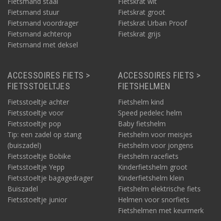
Fietsmand staal
Fietskrat wit
Fietsmand stuur
Fietskrat groot
Fietsmand voordrager
Fietskrat Urban Proof
Fietsmand achterop
Fietskrat grijs
Fietsmand met deksel
ACCESSOIRES FIETS >
ACCESSOIRES FIETS >
FIETSSTOELTJES
FIETSHELMEN
Fietsstoeltje achter
Fietshelm kind
Fietsstoeltje voor
Speed pedelec helm
Fietsstoeltje pop
Baby fietshelm
Tip: een zadel op stang
Fietshelm voor meisjes
(buiszadel)
Fietshelm voor jongens
Fietsstoeltje Bobike
Fietshelm racefiets
Fietsstoeltje Yepp
Kinderfietshelm groot
Fietsstoeltje bagagedrager
Kinderfietshelm klein
Buiszadel
Fietshelm elektrische fiets
Fietsstoeltje junior
Helmen voor snorfiets
Fietshelmen met keurmerk