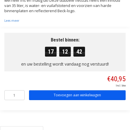
wel heel fris en fruitig uit! Deze dubbele fietstas heeft een inhoud
van 35 liter, is water- en vuilafstotend en voorzien van harde
binnenplaten en reflecterend Beck-logo.
Lees meer
Bestel binnen:
17
12
41
:
:
en uw bestelling wordt vandaag nog verstuurd!
€40,95
Incl. btw
Toevoegen aan winkelwagen