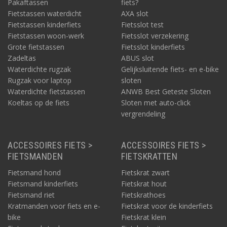
Pakaftassen
fiets?
Fietstassen waterdicht
AXA slot
Fietstassen kinderfiets
Fietsslot test
Fietstassen woon-werk
Fietsslot verzekering
Grote fietstassen
Fietsslot kinderfiets
Zadeltas
ABUS slot
Waterdichte rugzak
Gelijksluitende fiets- en e-bike
Rugzak voor laptop
sloten
Waterdichte fietstassen
ANWB Best Geteste Sloten
Koeltas op de fiets
Sloten met auto-click
vergrendeling
ACCESSOIRES FIETS >
ACCESSOIRES FIETS >
FIETSMANDEN
FIETSKRATTEN
Fietsmand hond
Fietskrat zwart
Fietsmand kinderfiets
Fietskrat hout
Fietsmand riet
Fietskrathoes
Kratmanden voor fiets en e-
Fietskrat voor de kinderfiets
bike
Fietskrat klein