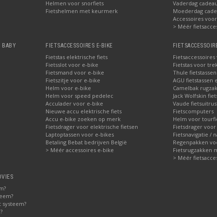
Helmen voor snorfiets
Vaderdag cadeau:
Fietshelmen met keurmerk
Moederdag cadea
Accessoires voor 
> Méér fietsacce
, BABY
FIETSACCESSOIRES E-BIKE
FIETSACCESSOIR
Fietstas elektrische fiets
Fietsaccessoires
Fietsslot voor e-bike
Fietstas voor tre
Fietsmand voor e-bike
Thule fietstasse
Fietszitje voor e-bike
AGU fietstassen e
Helm voor e-bike
Camelbak rugzak
Helm voor speed pedelec
Jack Wolfskin fie
Acculader voor e-bike
Vaude fietsuitrus
Nieuwe accu elektrische fiets
Fietscomputers
Accu e-bike zoeken op merk
Helm voor tourfi
Fietsdrager voor elektrische fietsen
Fietsdrager voor
Laptoptassen voor e-bikes
Fietsnavigatie / 
Betaling Bebat bedrijven België
Regenpakken voor
> Méér accessoires e-bike
Fietsrugzakken 
> Méér fietsacce
DVIES
em?
teem?
t systeem?
?