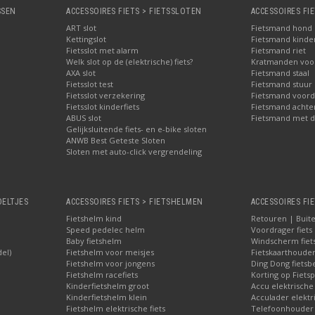
SSEN
ACCESSOIRES FIETS > FIETSSLOTEN
ACCESSOIRES FI
ART slot
Fietsmand hond
Kettingslot
Fietsmand kinder
Fietsslot met alarm
Fietsmand riet
Welk slot op de (elektrische) fiets?
Kratmanden voor 
AXA slot
Fietsmand staal
Fietsslot test
Fietsmand stuur
Fietsslot verzekering
Fietsmand voord
Fietsslot kinderfiets
Fietsmand achte
ABUS slot
Fietsmand met d
Gelijksluitende fiets- en e-bike sloten
ANWB Best Geteste Sloten
Sloten met auto-click vergrendeling
OELTJES
ACCESSOIRES FIETS > FIETSHELMEN
ACCESSOIRES FIE
Fietshelm kind
Retouren | Buite
Speed pedelec helm
Voordrager fiets
Baby fietshelm
Windscherm fiet
del)
Fietshelm voor meisjes
Fietskaarthoude
Fietshelm voor jongens
Ding Dong fietsbe
Fietshelm racefiets
Korting op Fietsp
Kinderfietshelm groot
Accu elektrische
Kinderfietshelm klein
Acculader elektr
Fietshelm elektrische fiets
Telefoonhouder f