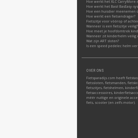
Hoe werkt het XLC CarryMore-
Hoe werkt het Basil BasEasy-sy
Hoe een huisdier meenemen op
Hoe werkt een fietsendrager?
Fietszitje voor vóórop of acht
Wanneer is een fietszitje veilig?
Hoe meet je hoofdomtrek kin
Wanneer zit kinderhelm veilig 
Wat zijn ART sloten?
Is een speed pedelec helm verp
OVER ONS
Fietsparadijs.com heeft fietstas
fietssloten, fietsmanden, fietskr
fietszitjes, fietshelmen, kinder
fietsaccessoires, kinderfietsac
méér nuttige en originele acce
fiets, scooter (en zelfs motor).