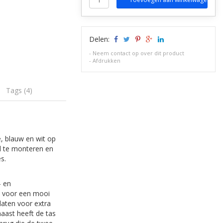
Delen:
-
Neem contact op over dit product
-
Afdrukken
Tags (4)
e, blauw en wit op
l te monteren en
s.
- en
gt voor een mooi
laten voor extra
aast heeft de tas