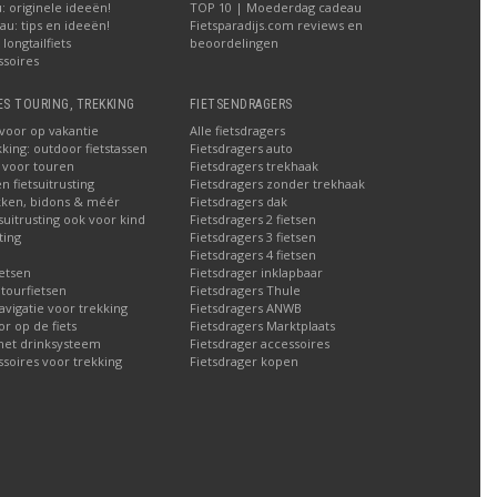
 originele ideeën!
TOP 10 | Moederdag cadeau
u: tips en ideeën!
Fietsparadijs.com reviews en
longtailfiets
beoordelingen
ssoires
ES TOURING, TREKKING
FIETSENDRAGERS
 voor op vakantie
Alle fietsdragers
kking: outdoor fietstassen
Fietsdragers auto
n voor touren
Fietsdragers trekhaak
n fietsuitrusting
Fietsdragers zonder trekhaak
ken, bidons & méér
Fietsdragers dak
tsuitrusting ook voor kind
Fietsdragers 2 fietsen
ting
Fietsdragers 3 fietsen
Fietsdragers 4 fietsen
etsen
Fietsdrager inklapbaar
 tourfietsen
Fietsdragers Thule
navigatie voor trekking
Fietsdragers ANWB
 op de fiets
Fietsdragers Marktplaats
met drinksysteem
Fietsdrager accessoires
ssoires voor trekking
Fietsdrager kopen