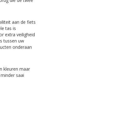
 brug die de twee
iteit aan de fiets
e tas is
r extra veiligheid
as tussen uw
oducten onderaan
fen kleuren maar
 minder saai