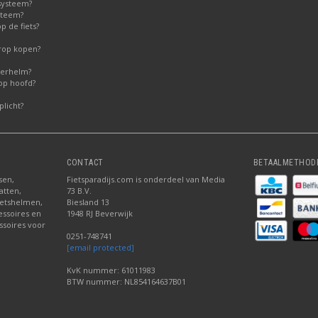
systeem?
steem?
 de fiets?
erop kopen?
derhelm?
op hoofd?
licht?
CONTACT
BETAALMETHOD
sen,
Fietsparadijs.com is onderdeel van Media
atten,
73 B.V.
fietshelmen,
Biesland 13
cessoires en
1948 RJ Beverwijk
ssoires voor
0251-748741
[email protected]
KvK nummer: 61011983
BTW nummer: NL854164637B01