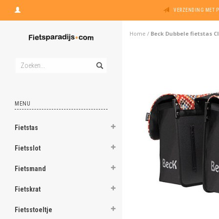
VERZENDING MET 
Home
/
Beck Dubbele fietstas Cl
MENU
Fietstas
Fietsslot
Fietsmand
Fietskrat
Fietsstoeltje