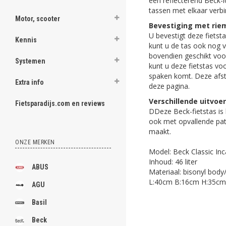
een reflecterend Beck-l
tassen met elkaar verbi
Motor, scooter
Bevestiging met rie
U bevestigt deze fietst
Kennis
kunt u de tas ook nog v
bovendien geschikt voo
Systemen
kunt u deze fietstas v
spaken komt. Deze afst
Extra info
deze pagina.
Verschillende uitvoe
Fietsparadijs.com en reviews
DDeze Beck-fietstas is l
ook met opvallende pat
maakt.
ONZE MERKEN
Model: Beck Classic Inc
Inhoud: 46 liter
ABUS
Materiaal: bisonyl body
L:40cm B:16cm H:35cm
AGU
Basil
Beck