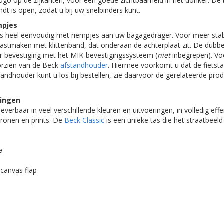
ogo op de zijkanten, voor een goede zichtbaarheid in het donker. De
ndt is open, zodat u bij uw snelbinders kunt.
mpjes
as heel eenvoudig met riempjes aan uw bagagedrager. Voor meer stabil
astmaken met klittenband, dat onderaan de achterplaat zit. De dubbel
r bevestiging met het MIK-bevestigingssysteem (
niet
inbegrepen). Voo
oorzien van de Beck
afstandhouder
. Hiermee voorkomt u dat de fietst
andhouder kunt u los bij bestellen, zie daarvoor de gerelateerde pr
ringen
everbaar in veel verschillende kleuren en uitvoeringen, in volledig ef
ronen en prints. De
Beck Classic
is een unieke tas die het straatbeeld
a
/canvas flap