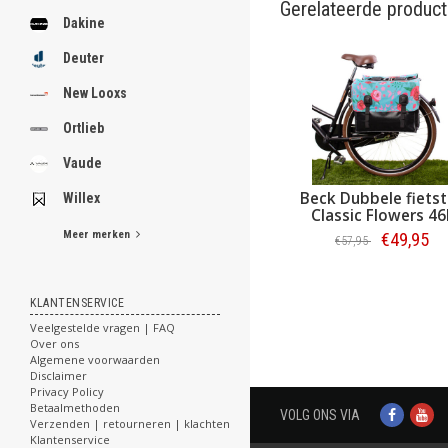
Gerelateerde produc
Dakine
Deuter
New Looxs
Ortlieb
Vaude
Beck Dubbele fiets
Willex
Classic Flowers 46
Meer merken
€49,95
€57,95
Bestellen
KLANTENSERVICE
Veelgestelde vragen | FAQ
Over ons
Algemene voorwaarden
Disclaimer
Privacy Policy
Betaalmethoden
VOLG ONS VIA
Verzenden | retourneren | klachten
Klantenservice