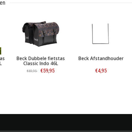
ten
tas
Beck Dubbele fietstas
Beck Afstandhouder
L
Classic Indo 46L
€59,95
€4,95
€69,95
Bestellen
Bestellen