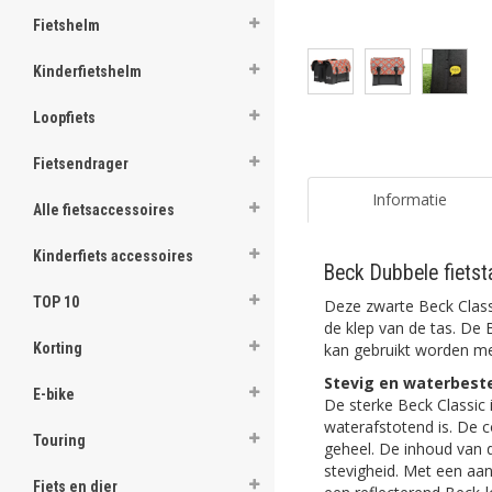
Fietshelm
Kinderfietshelm
Loopfiets
Fietsendrager
Informatie
Alle fietsaccessoires
Kinderfiets accessoires
Beck Dubbele fietst
TOP 10
Deze zwarte Beck Classic
de klep van de tas. De 
kan gebruikt worden met
Korting
Stevig en waterbest
E-bike
De sterke Beck Classic 
waterafstotend is. De c
Touring
geheel. De inhoud van d
stevigheid. Met een aa
Fiets en dier