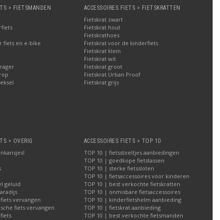
ETS > FIETSMANDEN
ACCESSOIRES FIETS > FIETSKRATTEN
Fietskrat zwart
fiets
Fietskrat hout
Fietskrathoes
fiets en e-bike
Fietskrat voor de kinderfiets
Fietskrat klein
Fietskrat wit
rager
Fietskrat groot
rop
Fietskrat Urban Proof
eksel
Fietskrat grijs
TS > OVERIG
ACCESSOIRES FIETS > TOP 10
nkansjes!
TOP 10 | fietsstoeltjes aanbiedingen
TOP 10 | goedkope fietstassen
s
TOP 10 | sterke fietssloten
r
TOP 10 | fietsaccessoires voor kinderen
l geluid
TOP 10 | best verkochte fietskratten
aradijs
TOP 10 | onmisbare fietsaccessoires
 fiets vervangen
TOP 10 | kinderfietshelm aanbieding
ische fiets vervangen
TOP 10 | fietskrat aanbieding
iets
TOP 10 | best verkochte fietsmanden