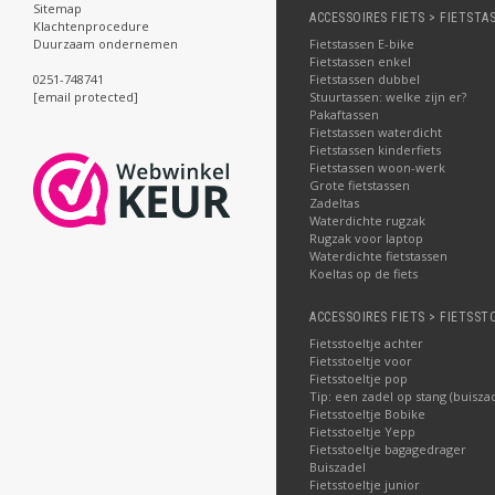
Sitemap
ACCESSOIRES FIETS > FIETSTA
Klachtenprocedure
Fietstassen E-bike
Duurzaam ondernemen
Fietstassen enkel
Fietstassen dubbel
0251-748741
Stuurtassen: welke zijn er?
[email protected]
Pakaftassen
Fietstassen waterdicht
Fietstassen kinderfiets
Fietstassen woon-werk
Grote fietstassen
Zadeltas
Waterdichte rugzak
Rugzak voor laptop
Waterdichte fietstassen
Koeltas op de fiets
ACCESSOIRES FIETS > FIETSST
Fietsstoeltje achter
Fietsstoeltje voor
Fietsstoeltje pop
Tip: een zadel op stang (buisza
Fietsstoeltje Bobike
Fietsstoeltje Yepp
Fietsstoeltje bagagedrager
Buiszadel
Fietsstoeltje junior