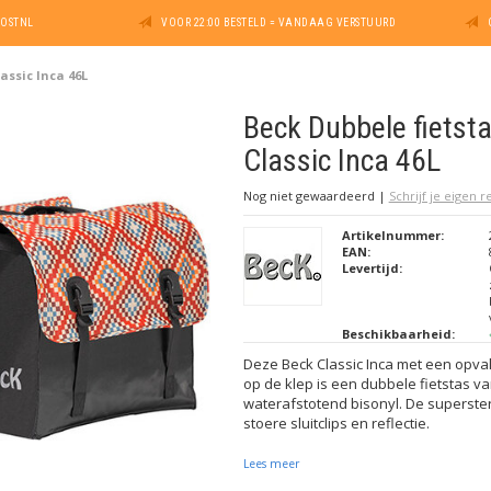
POSTNL
VOOR 22:00 BESTELD = VANDAAG VERSTUURD
assic Inca 46L
Beck Dubbele fietst
Classic Inca 46L
Nog niet gewaardeerd
|
Schrijf je eigen 
Artikelnummer:
EAN:
Levertijd:
Beschikbaarheid:
Deze Beck Classic Inca met een opval
op de klep is een dubbele fietstas va
waterafstotend bisonyl. De superster
stoere sluitclips en reflectie.
Lees meer