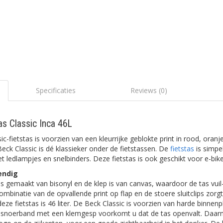
Specificaties
Reviews (0)
as Classic Inca 46L
-fietstas is voorzien van een kleurrijke geblokte print in rood, oranj
Beck Classic is dé klassieker onder de fietstassen. De
fietstas
is simpe
 ledlampjes en snelbinders. Deze fietstas is ook geschikt voor e-bike
endig
is gemaakt van bisonyl en de klep is van canvas, waardoor de tas vuil
ombinatie van de opvallende print op flap en de stoere sluitclips zor
eze fietstas is 46 liter. De Beck Classic is voorzien van harde binnenp
nsnoerband met een klemgesp voorkomt u dat de tas openvalt. Daarn