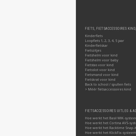
FIETS, FIETSACCESSOIRES KIND
Kinderfiets
Loopfiets 1, 2, 3, 4, 5 jaar
Kinderfietskar
Fietszitjes
Fietshelm voor kind
Fietshelm voor baby
Fietstas voor kind
Fietsslot voor kind
Fietsmand voor kind
Fietskrat voor kind
Back to school / spullen fiets
> Méér fietsaccessoires kind
FIETSACCESSOIRES UITLEG & A
Hoe werkt het Basil MIK-syste
Hoe werkt het Cortina AVS-sys
Hoe werkt het Racktime Snap-i
Hoe werkt het KlickFix-systeem