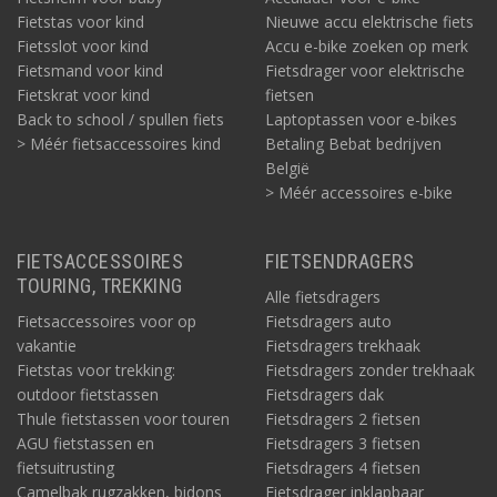
Fietstas voor kind
Nieuwe accu elektrische fiets
Fietsslot voor kind
Accu e-bike zoeken op merk
Fietsmand voor kind
Fietsdrager voor elektrische
Fietskrat voor kind
fietsen
Back to school / spullen fiets
Laptoptassen voor e-bikes
> Méér fietsaccessoires kind
Betaling Bebat bedrijven
België
> Méér accessoires e-bike
FIETSACCESSOIRES
FIETSENDRAGERS
TOURING, TREKKING
Alle fietsdragers
Fietsaccessoires voor op
Fietsdragers auto
vakantie
Fietsdragers trekhaak
Fietstas voor trekking:
Fietsdragers zonder trekhaak
outdoor fietstassen
Fietsdragers dak
Thule fietstassen voor touren
Fietsdragers 2 fietsen
AGU fietstassen en
Fietsdragers 3 fietsen
fietsuitrusting
Fietsdragers 4 fietsen
Camelbak rugzakken, bidons
Fietsdrager inklapbaar