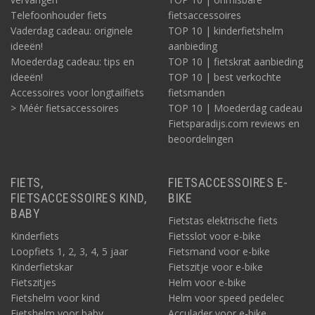
Telefoonhouder fiets
fietsaccessoires
Vaderdag cadeau: originele
TOP 10 | kinderfietshelm
ideeën!
aanbieding
Moederdag cadeau: tips en
TOP 10 | fietskrat aanbieding
ideeën!
TOP 10 | best verkochte
Accessoires voor longtailfiets
fietsmanden
> Méér fietsaccessoires
TOP 10 | Moederdag cadeau
Fietsparadijs.com reviews en
beoordelingen
FIETS,
FIETSACCESSOIRES E-
FIETSACCESSOIRES KIND,
BIKE
BABY
Fietstas elektrische fiets
Kinderfiets
Fietsslot voor e-bike
Loopfiets 1, 2, 3, 4, 5 jaar
Fietsmand voor e-bike
Kinderfietskar
Fietszitje voor e-bike
Fietszitjes
Helm voor e-bike
Fietshelm voor kind
Helm voor speed pedelec
Fietshelm voor baby
Acculader voor e-bike