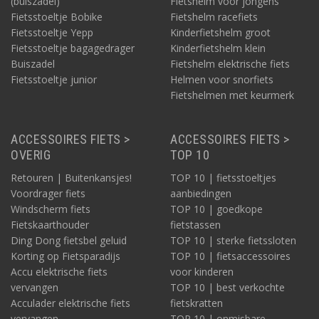
(buiszadel)
Fietshelm voor jongens
Fietsstoeltje Bobike
Fietshelm racefiets
Fietsstoeltje Yepp
Kinderfietshelm groot
Fietsstoeltje bagagedrager
Kinderfietshelm klein
Buiszadel
Fietshelm elektrische fiets
Fietsstoeltje junior
Helmen voor snorfiets
Fietshelmen met keurmerk
ACCESSOIRES FIETS >
ACCESSOIRES FIETS >
OVERIG
TOP 10
Retouren | Buitenkansjes!
TOP 10 | fietsstoeltjes
Voordrager fiets
aanbiedingen
Windscherm fiets
TOP 10 | goedkope
Fietskaarthouder
fietstassen
Ding Dong fietsbel geluid
TOP 10 | sterke fietssloten
Korting op Fietsparadijs
TOP 10 | fietsaccessoires
Accu elektrische fiets
voor kinderen
vervangen
TOP 10 | best verkochte
Acculader elektrische fiets
fietskratten
vervangen
TOP 10 | onmisbare