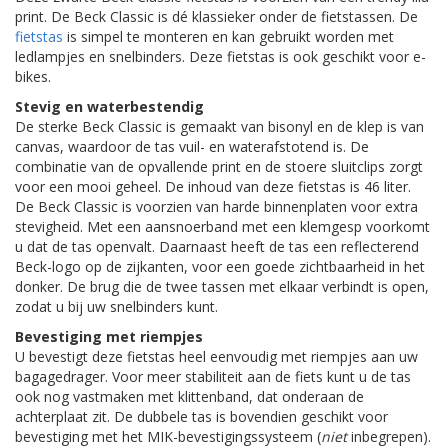
print. De Beck Classic is dé klassieker onder de fietstassen. De
fietstas
is simpel te monteren en kan gebruikt worden met
ledlampjes en snelbinders. Deze fietstas is ook geschikt voor e-
bikes.
Stevig en waterbestendig
De sterke Beck Classic is gemaakt van bisonyl en de klep is van
canvas, waardoor de tas vuil- en waterafstotend is. De
combinatie van de opvallende print en de stoere sluitclips zorgt
voor een mooi geheel. De inhoud van deze fietstas is 46 liter.
De Beck Classic is voorzien van harde binnenplaten voor extra
stevigheid. Met een aansnoerband met een klemgesp voorkomt
u dat de tas openvalt. Daarnaast heeft de tas een reflecterend
Beck-logo op de zijkanten, voor een goede zichtbaarheid in het
donker. De brug die de twee tassen met elkaar verbindt is open,
zodat u bij uw snelbinders kunt.
Bevestiging met riempjes
U bevestigt deze fietstas heel eenvoudig met riempjes aan uw
bagagedrager. Voor meer stabiliteit aan de fiets kunt u de tas
ook nog vastmaken met klittenband, dat onderaan de
achterplaat zit. De dubbele tas is bovendien geschikt voor
bevestiging met het MIK-bevestigingssysteem (
niet
inbegrepen).