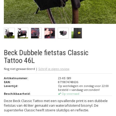
Beck Dubbele fietstas Classic
Tattoo 46L
Nog niet gewaardeerd
|
Schrijf je eigen review
Artikelnummer:
23-KE-589
EAN:
8719874748636
Levertijd:
Op werkdagen en zondag voor 22:00
besteld = vandaag verzonden!
Beschikbaarheid:
Op voorraad
Deze Beck Classic Tattoo met een opvallende print is een dubbele
fietstas van 46 liter gemaakt van waterafstotend bisonyl. De
supersterke Classic heeft stoere sluitclips en reflectie.