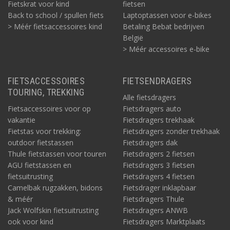
Fietskrat voor kind
fietsen
Back to school / spullen fiets
Laptoptassen voor e-bikes
> Méér fietsaccessoires kind
Betaling Bebat bedrijven
België
> Méér accessoires e-bike
FIETSACCESSOIRES
FIETSENDRAGERS
TOURING, TREKKING
Alle fietsdragers
Fietsaccessoires voor op
Fietsdragers auto
vakantie
Fietsdragers trekhaak
Fietstas voor trekking:
Fietsdragers zonder trekhaak
outdoor fietstassen
Fietsdragers dak
Thule fietstassen voor touren
Fietsdragers 2 fietsen
AGU fietstassen en
Fietsdragers 3 fietsen
fietsuitrusting
Fietsdragers 4 fietsen
Camelbak rugzakken, bidons
Fietsdrager inklapbaar
& méér
Fietsdragers Thule
Jack Wolfskin fietsuitrusting
Fietsdragers ANWB
ook voor kind
Fietsdragers Marktplaats