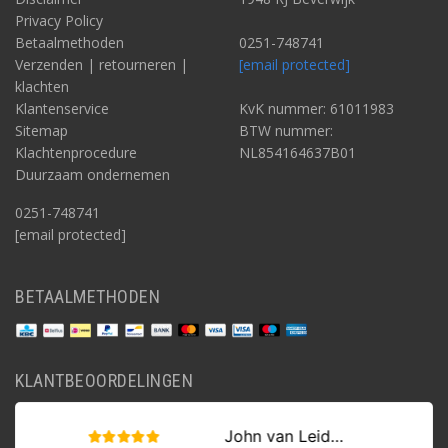
Privacy Policy
Betaalmethoden
0251-748741
Verzenden | retourneren |
[email protected]
klachten
Klantenservice
KvK nummer: 61011983
Sitemap
BTW nummer:
Klachtenprocedure
NL854164637B01
Duurzaam ondernemen
0251-748741
[email protected]
BETAALMETHODEN
KLANTBEOORDELINGEN