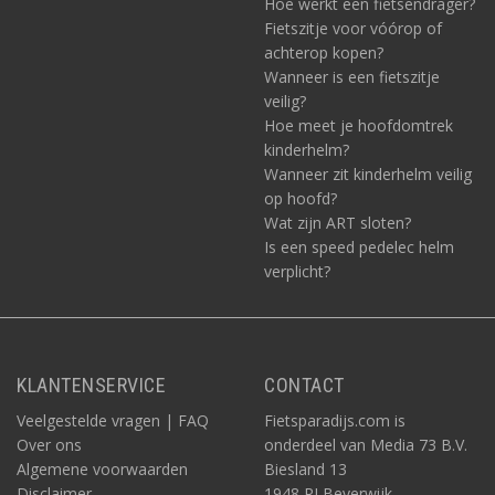
Hoe werkt een fietsendrager?
Fietszitje voor vóórop of
achterop kopen?
Wanneer is een fietszitje
veilig?
Hoe meet je hoofdomtrek
kinderhelm?
Wanneer zit kinderhelm veilig
op hoofd?
Wat zijn ART sloten?
Is een speed pedelec helm
verplicht?
KLANTENSERVICE
CONTACT
Veelgestelde vragen | FAQ
Fietsparadijs.com is
Over ons
onderdeel van Media 73 B.V.
Algemene voorwaarden
Biesland 13
Disclaimer
1948 RJ Beverwijk