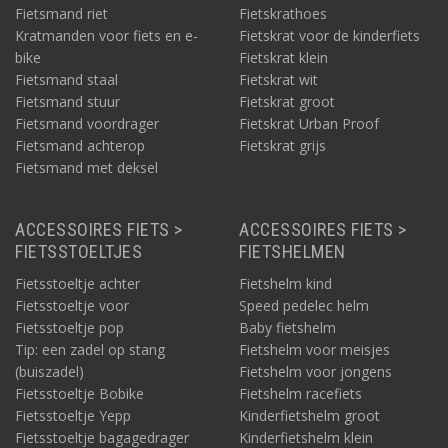
Fietsmand riet
Fietskrathoes
Kratmanden voor fiets en e-
Fietskrat voor de kinderfiets
bike
Fietskrat klein
Fietsmand staal
Fietskrat wit
Fietsmand stuur
Fietskrat groot
Fietsmand voordrager
Fietskrat Urban Proof
Fietsmand achterop
Fietskrat grijs
Fietsmand met deksel
ACCESSOIRES FIETS >
ACCESSOIRES FIETS >
FIETSSTOELTJES
FIETSHELMEN
Fietsstoeltje achter
Fietshelm kind
Fietsstoeltje voor
Speed pedelec helm
Fietsstoeltje pop
Baby fietshelm
Tip: een zadel op stang
Fietshelm voor meisjes
(buiszadel)
Fietshelm voor jongens
Fietsstoeltje Bobike
Fietshelm racefiets
Fietsstoeltje Yepp
Kinderfietshelm groot
Fietsstoeltje bagagedrager
Kinderfietshelm klein