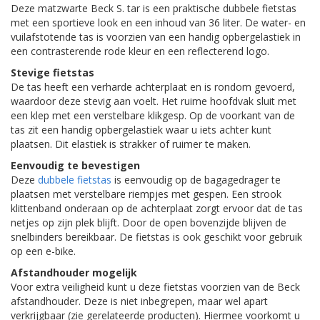
Deze matzwarte Beck S. tar is een praktische dubbele fietstas
met een sportieve look en een inhoud van 36 liter. De water- en
vuilafstotende tas is voorzien van een handig opbergelastiek in
een contrasterende rode kleur en een reflecterend logo.
Stevige fietstas
De tas heeft een verharde achterplaat en is rondom gevoerd,
waardoor deze stevig aan voelt. Het ruime hoofdvak sluit met
een klep met een verstelbare klikgesp. Op de voorkant van de
tas zit een handig opbergelastiek waar u iets achter kunt
plaatsen. Dit elastiek is strakker of ruimer te maken.
Eenvoudig te bevestigen
Deze
dubbele fietstas
is eenvoudig op de bagagedrager te
plaatsen met verstelbare riempjes met gespen. Een strook
klittenband onderaan op de achterplaat zorgt ervoor dat de tas
netjes op zijn plek blijft. Door de open bovenzijde blijven de
snelbinders bereikbaar. De fietstas is ook geschikt voor gebruik
op een e-bike.
Afstandhouder mogelijk
Voor extra veiligheid kunt u deze fietstas voorzien van de Beck
afstandhouder. Deze is niet inbegrepen, maar wel apart
verkrijgbaar (zie gerelateerde producten). Hiermee voorkomt u