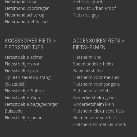
Fietsmand stuur
Fietskrat groot
Fietsmand voordrager
Fietskrat Urban Proof
Fietsmand achterop
Fietskrat grijs
Fietsmand met deksel
ACCESSOIRES FIETS >
ACCESSOIRES FIETS >
FIETSSTOELTJES
FIETSHELMEN
Fietsstoeltje achter
Fietshelm kind
Fietsstoeltje voor
Speed pedelec helm
Fietsstoeltje pop
Baby fietshelm
Tip: een zadel op stang
Fietshelm voor meisjes
(buiszadel)
Fietshelm voor jongens
Fietsstoeltje Bobike
Fietshelm racefiets
Fietsstoeltje Yepp
Kinderfietshelm groot
Fietsstoeltje bagagedrager
Kinderfietshelm klein
Buiszadel
Fietshelm elektrische fiets
Fietsstoeltje junior
Helmen voor snorfiets
Fietshelmen met keurmerk