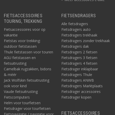
FIETSACCESSOIRES
FIETSENDRAGERS
TOURING, TREKKING
Alle fietsdragers
Fietsaccessoires voor op
Fietsdragers auto
vakantie
Fietsdragers trekhaak
Fietstas voor trekking:
Fietsdragers zonder trekhaak
outdoor fietstassen
Fietsdragers dak
Thule fietstassen voor touren
Fietsdragers 2 fietsen
AGU fietstassen en
Fietsdragers 3 fietsen
fietsuitrusting
Fietsdragers 4 fietsen
Camelbak rugzakken, bidons
Fietsdrager inklapbaar
& méér
Fietsdragers Thule
Jack Wolfskin fietsuitrusting
Fietsdragers ANWB
ook voor kind
Fietsdragers Marktplaats
Vaude fietsuitrusting
Fietsdrager accessoires
Fietscomputers
Fietsdrager kopen
Helm voor tourfietsen
Fietsdrager voor tourfietsen
FIETSACCESSOIRES
Fietsnavigatie / navigatie voor