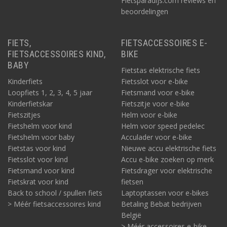
Fietsparadijs.com reviews en
beoordelingen
FIETS,
FIETSACCESSOIRES E-
FIETSACCESSOIRES KIND,
BIKE
BABY
Fietstas elektrische fiets
Kinderfiets
Fietsslot voor e-bike
Loopfiets 1, 2, 3, 4, 5 jaar
Fietsmand voor e-bike
Kinderfietskar
Fietszitje voor e-bike
Fietszitjes
Helm voor e-bike
Fietshelm voor kind
Helm voor speed pedelec
Fietshelm voor baby
Acculader voor e-bike
Fietstas voor kind
Nieuwe accu elektrische fiets
Fietsslot voor kind
Accu e-bike zoeken op merk
Fietsmand voor kind
Fietsdrager voor elektrische
Fietskrat voor kind
fietsen
Back to school / spullen fiets
Laptoptassen voor e-bikes
> Méér fietsaccessoires kind
Betaling Bebat bedrijven
België
> Méér accessoires e-bike