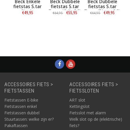
kele
Beck Dubbele
Beck Dubbele
Beck
S.tar
fietstas S.tar
fietstas S.tar
Afstandhouder
f
e
Zwart/Grijs 36L
Zwart/Blauw 36L
5
€55,95
€49,95
€4,95
€64,95
€64,95
d 18L
ie
Informatie
Informatie
Informatie
ACCESSOIRES FIETS >
ACCESSOIRES FIETS >
FIETSTASSEN
FIETSSLOTEN
Fietstassen E-bike
ART slot
Fietstassen enkel
Kettingslot
Fietstassen dubbel
Fietsslot met alarm
Stuurtassen: welke zijn er?
Welk slot op de (elektrische)
Pakaftassen
fiets?