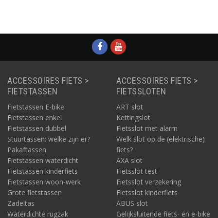
ACCESSOIRES FIETS >
ACCESSOIRES FIETS >
FIETSTASSEN
FIETSSLOTEN
Fietstassen E-bike
ART slot
Fietstassen enkel
Kettingslot
Fietstassen dubbel
Fietsslot met alarm
Stuurtassen: welke zijn er?
Welk slot op de (elektrische)
Pakaftassen
fiets?
Fietstassen waterdicht
AXA slot
Fietstassen kinderfiets
Fietsslot test
Fietstassen woon-werk
Fietsslot verzekering
Grote fietstassen
Fietsslot kinderfiets
Zadeltas
ABUS slot
Waterdichte rugzak
Gelijksluitende fiets- en e-bike