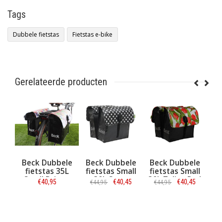
Tags
Dubbele fietstas
Fietstas e-bike
Gerelateerde producten
ubbele
Beck Dubbele
Beck Dubbele
Beck
as 35L
fietstas Small
fietstas Small
Afstandhouder
Drippy
30L Stars
30L Tulips Red
,95
€40,45
€40,45
€4,95
€44,95
€44,95
matie
Informatie
Informatie
Informatie