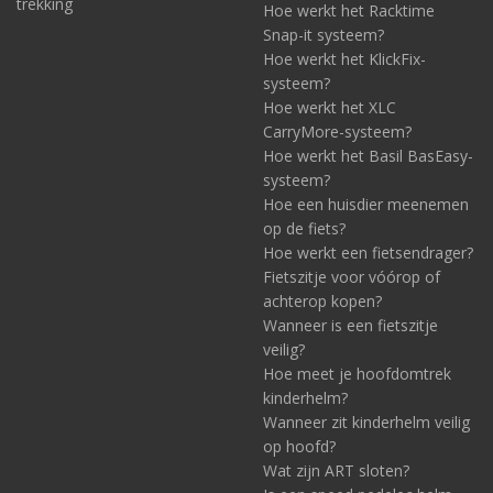
trekking
Hoe werkt het Racktime
Snap-it systeem?
Hoe werkt het KlickFix-
systeem?
Hoe werkt het XLC
CarryMore-systeem?
Hoe werkt het Basil BasEasy-
systeem?
Hoe een huisdier meenemen
op de fiets?
Hoe werkt een fietsendrager?
Fietszitje voor vóórop of
achterop kopen?
Wanneer is een fietszitje
veilig?
Hoe meet je hoofdomtrek
kinderhelm?
Wanneer zit kinderhelm veilig
op hoofd?
Wat zijn ART sloten?