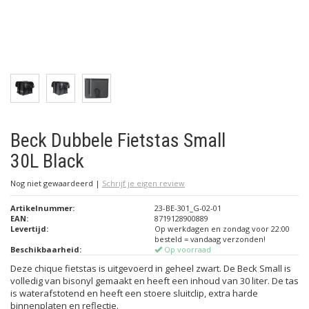
Beck Dubbele Fietstas Small
30L Black
Nog niet gewaardeerd
|
Schrijf je eigen review
Artikelnummer:
23-BE-301_G-02-01
EAN:
8719128900889
Levertijd:
Op werkdagen en zondag voor 22:00
besteld = vandaag verzonden!
Beschikbaarheid:
Op voorraad
Deze chique fietstas is uitgevoerd in geheel zwart. De Beck Small is
volledig van bisonyl gemaakt en heeft een inhoud van 30 liter. De tas
is waterafstotend en heeft een stoere sluitclip, extra harde
binnenplaten en reflectie.