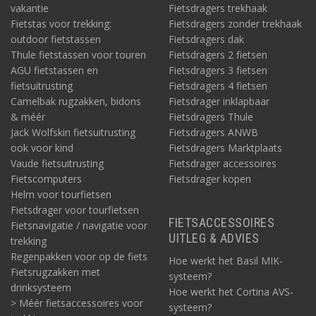
vakantie
Fietsdragers trekhaak
Fietstas voor trekking:
Fietsdragers zonder trekhaak
outdoor fietstassen
Fietsdragers dak
Thule fietstassen voor touren
Fietsdragers 2 fietsen
AGU fietstassen en
Fietsdragers 3 fietsen
fietsuitrusting
Fietsdragers 4 fietsen
Camelbak rugzakken, bidons
Fietsdrager inklapbaar
& méér
Fietsdragers Thule
Jack Wolfskin fietsuitrusting
Fietsdragers ANWB
ook voor kind
Fietsdragers Marktplaats
Vaude fietsuitrusting
Fietsdrager accessoires
Fietscomputers
Fietsdrager kopen
Helm voor tourfietsen
Fietsdrager voor tourfietsen
FIETSACCESSOIRES
Fietsnavigatie / navigatie voor
UITLEG & ADVIES
trekking
Regenpakken voor op de fiets
Hoe werkt het Basil MIK-
Fietsrugzakken met
systeem?
drinksysteem
Hoe werkt het Cortina AVS-
> Méér fietsaccessoires voor
systeem?