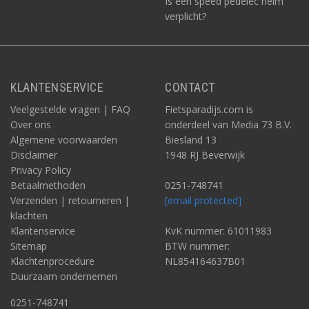
Is een speed pedelec helm
verplicht?
KLANTENSERVICE
CONTACT
Veelgestelde vragen | FAQ
Fietsparadijs.com is
Over ons
onderdeel van Media 73 B.V.
Algemene voorwaarden
Biesland 13
Disclaimer
1948 RJ Beverwijk
Privacy Policy
Betaalmethoden
0251-748741
Verzenden | retourneren |
[email protected]
klachten
Klantenservice
KvK nummer: 61011983
Sitemap
BTW nummer:
Klachtenprocedure
NL854164637B01
Duurzaam ondernemen
0251-748741