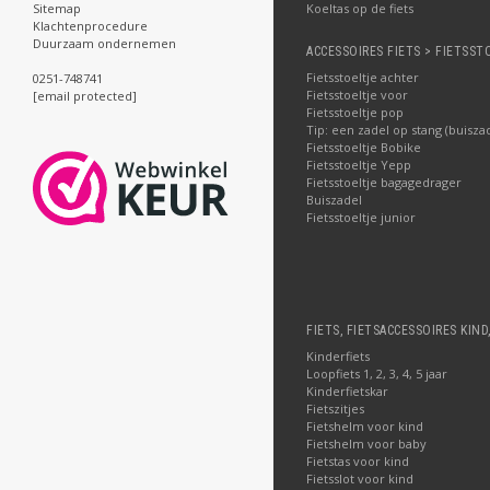
Koeltas op de fiets
Sitemap
Klachtenprocedure
Duurzaam ondernemen
ACCESSOIRES FIETS > FIETSST
Fietsstoeltje achter
0251-748741
Fietsstoeltje voor
[email protected]
Fietsstoeltje pop
Tip: een zadel op stang (buisza
Fietsstoeltje Bobike
Fietsstoeltje Yepp
Fietsstoeltje bagagedrager
Buiszadel
Fietsstoeltje junior
FIETS, FIETSACCESSOIRES KIND
Kinderfiets
Loopfiets 1, 2, 3, 4, 5 jaar
Kinderfietskar
Fietszitjes
Fietshelm voor kind
Fietshelm voor baby
Fietstas voor kind
Fietsslot voor kind