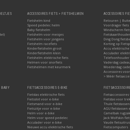
OELTJES
ACCESSOIRES FIETS > FIETSHELMEN
ACCESSOIRES FIE
Fietshelm kind
Retouren | Buite
Speed pedelec helm
Voordrager fiets
Baby fietshelm
Windscherm fiet
del)
Fietshelm voor meisjes
Fietskaarthoude
Fietshelm voor jongens
Ding Dong fietsbe
Fietshelm racefiets
Korting op Fietsp
Kinderfietshelm groot
Accu elektrische
Kinderfietshelm klein
Acculader elektr
Fietshelm elektrische fiets
Telefoonhouder f
Helmen voor snorfiets
Vaderdag cadeau:
Fietshelmen met keurmerk
Moederdag cadea
Accessoires voor 
> Méér fietsacce
, BABY
FIETSACCESSOIRES E-BIKE
FIETSACCESSOIR
Fietstas elektrische fiets
Fietsaccessoires
Fietsslot voor e-bike
Fietstas voor tre
Fietsmand voor e-bike
Thule fietstasse
Fietszitje voor e-bike
AGU fietstassen e
Helm voor e-bike
Camelbak rugzak
Helm voor speed pedelec
Jack Wolfskin fie
Acculader voor e-bike
Vaude fietsuitrus
Nieuwe accu elektrische fiets
Fietscomputers