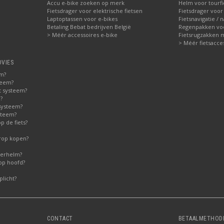
Accu e-bike zoeken op merk
Helm voor tourfi
Fietsdrager voor elektrische fietsen
Fietsdrager voor
Laptoptassen voor e-bikes
Fietsnavigatie / 
Betaling Bebat bedrijven België
Regenpakken voor
> Méér accessoires e-bike
Fietsrugzakken 
> Méér fietsacce
DVIES
em?
teem?
t systeem?
?
systeem?
steem?
 de fiets?
erop kopen?
derhelm?
op hoofd?
licht?
CONTACT
BETAALMETHOD