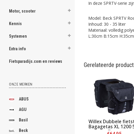
In deze SPRTV-serie zi
Motor, scooter
Model: Beck SPRTV Ro
Inhoud: 30 - 35 liter
Kennis
Materiaal: volledig poly
L:30cm B:15cm H:35cm
Systemen
Extra info
Fietsparadijs.com en reviews
Gerelateerde produc
ONZE MERKEN
ABUS
AGU
Basil
Willex Dubbele fiets
Bagagetas XL 1200 
Beck
Zwart
€64,95