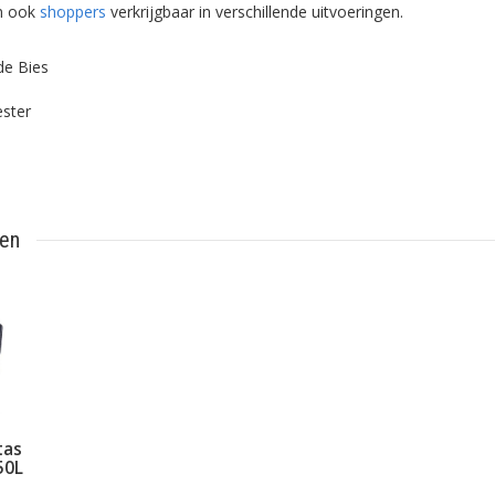
jn ook
shoppers
verkrijgbaar in verschillende uitvoeringen.
de Bies
ester
ten
tas
50L