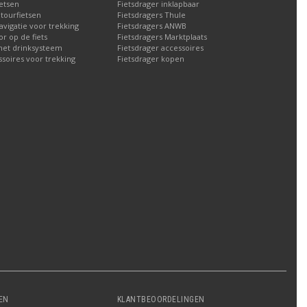
etsen
Fietsdrager inklapbaar
 tourfietsen
Fietsdragers Thule
navigatie voor trekking
Fietsdragers ANWB
 op de fiets
Fietsdragers Marktplaats
met drinksysteem
Fietsdrager accessoires
ssoires voor trekking
Fietsdrager kopen
EN
KLANTBEOORDELINGEN