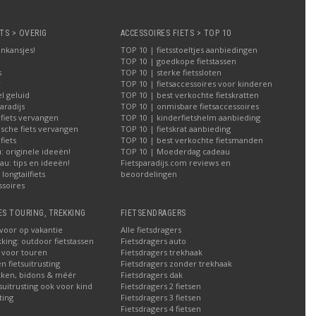
TS > OVERIG
ACCESSOIRES FIETS > TOP 10
nkansjes!
TOP 10 | fietsstoeltjes aanbiedingen
TOP 10 | goedkope fietstassen
s
TOP 10 | sterke fietssloten
r
TOP 10 | fietsaccessoires voor kinderen
l geluid
TOP 10 | best verkochte fietskratten
aradijs
TOP 10 | onmisbare fietsaccessoires
 fiets vervangen
TOP 10 | kinderfietshelm aanbieding
ische fiets vervangen
TOP 10 | fietskrat aanbieding
iets
TOP 10 | best verkochte fietsmanden
 originele ideeën!
TOP 10 | Moederdag cadeau
u: tips en ideeën!
Fietsparadijs.com reviews en
longtailfiets
beoordelingen
ssoires
ES TOURING, TREKKING
FIETSENDRAGERS
 voor op vakantie
Alle fietsdragers
kking: outdoor fietstassen
Fietsdragers auto
n voor touren
Fietsdragers trekhaak
n fietsuitrusting
Fietsdragers zonder trekhaak
ken, bidons & méér
Fietsdragers dak
tsuitrusting ook voor kind
Fietsdragers 2 fietsen
ting
Fietsdragers 3 fietsen
Fietsdragers 4 fietsen