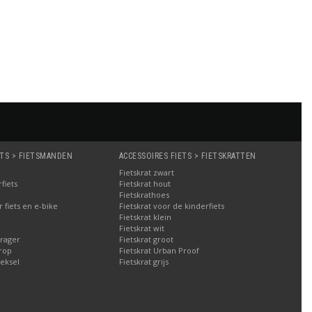
ETS > FIETSMANDEN
ACCESSOIRES FIETS > FIETSKRATTEN
Fietskrat zwart
fiets
Fietskrat hout
Fietskrathoes
fiets en e-bike
Fietskrat voor de kinderfiets
Fietskrat klein
Fietskrat wit
rager
Fietskrat groot
rop
Fietskrat Urban Proof
eksel
Fietskrat grijs