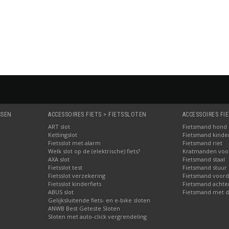
SSEN
ACCESSOIRES FIETS > FIETSSLOTEN
ACCESSOIRES FI
ART slot
Fietsmand hond
Kettingslot
Fietsmand kinder
Fietsslot met alarm
Fietsmand riet
Welk slot op de (elektrische) fiets?
Kratmanden voor 
AXA slot
Fietsmand staal
Fietsslot test
Fietsmand stuur
Fietsslot verzekering
Fietsmand voord
Fietsslot kinderfiets
Fietsmand achte
ABUS slot
Fietsmand met d
Gelijksluitende fiets- en e-bike sloten
ANWB Best Geteste Sloten
Sloten met auto-click vergrendeling