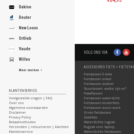
Dakine
Bestellen
Deuter
New Looxs
Ortlieb
Vaude
VOLG ONS VIA
Willex
ACCESSOIRES FIETS > FIETSTA
Meer merken
Fietstassen E-bike
Fietstassen enkel
Fietstassen dubbel
Stuurtassen: welke zijn er?
KLANTENSERVICE
Pakaftassen
Fietstassen waterdicht
Veelgestelde vragen | FAQ
Fietstassen kinderfiets
Over ons
Fietstassen woon-werk
Algemene voorwaarden
Grote fietstassen
Disclaimer
Zadeltas
Privacy Policy
Waterdichte rugzak
Betaalmethoden
Rugzak voor laptop
Verzenden | retourneren | klachten
Waterdichte fietstassen
Klantenservice