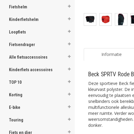
Fietshelm
Kinderfietshelm
Loopfiets
Fietsendrager
Informatie
Alle fietsaccessoires
Kinderfiets accessoires
Beck SPRTV Rode B
TOP 10
Deze sportieve Beck fie
kleurvast polyster. De in
eenvoudig te plaatsen e
Korting
snelbinders ook bereikb
multifunctionele allesk
E-bike
meer ruimte. Verder wo
weersomstandigheden. Ve
Touring
donker.
Fiets en dier