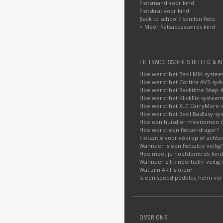
Fietsmand voor kind
Fietskrat voor kind
Back to school / spullen fiets
> Méér fietsaccessoires kind
FIETSACCESSOIRES UITLEG & A
Hoe werkt het Basil MIK-syste
Hoe werkt het Cortina AVS-sys
Hoe werkt het Racktime Snap-i
Hoe werkt het KlickFix-systeem
Hoe werkt het XLC CarryMore-
Hoe werkt het Basil BasEasy-sy
Hoe een huisdier meenemen op
Hoe werkt een fietsendrager?
Fietszitje voor vóórop of acht
Wanneer is een fietszitje veilig?
Hoe meet je hoofdomtrek kin
Wanneer zit kinderhelm veilig 
Wat zijn ART sloten?
Is een speed pedelec helm verp
OVER ONS