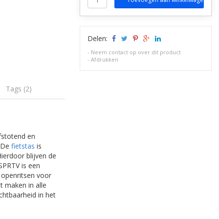
Delen:
-
Neem contact op over dit product
-
Afdrukken
Tags (2)
afstotend en
. De
fietstas
is
ierdoor blijven de
 SPRTV is een
 openritsen voor
t maken in alle
chtbaarheid in het