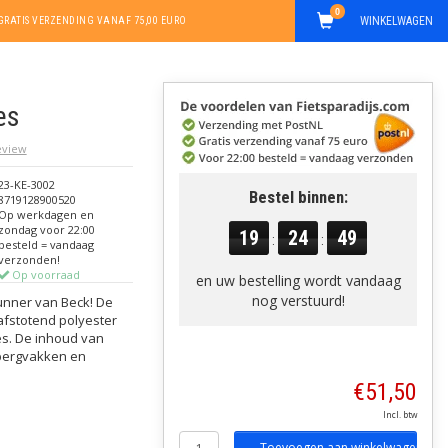
0
WINKELWAGEN
GRATIS VERZENDING VANAF 75,00 EURO
es
review
23-KE-3002
Bestel binnen:
8719128900520
Op werkdagen en
zondag voor 22:00
19
24
49
:
:
besteld = vandaag
verzonden!
Op voorraad
en uw bestelling wordt vandaag
nog verstuurd!
kunner van Beck! De
afstotend polyester
es. De inhoud van
opbergvakken en
€51,50
Incl. btw
Toevoegen aan winkelwagen