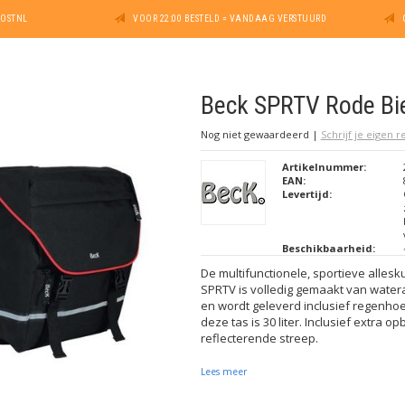
POSTNL
VOOR 22:00 BESTELD = VANDAAG VERSTUURD
Beck SPRTV Rode Bi
Nog niet gewaardeerd
|
Schrijf je eigen 
Artikelnummer:
EAN:
Levertijd:
Beschikbaarheid:
De multifunctionele, sportieve alles
SPRTV is volledig gemaakt van water
en wordt geleverd inclusief regenho
deze tas is 30 liter. Inclusief extra 
reflecterende streep.
Lees meer