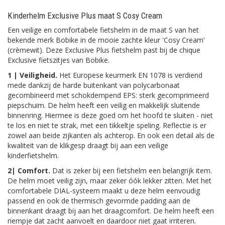
Kinderhelm Exclusive Plus maat S Cosy Cream
Een veilige en comfortabele fietshelm in de maat S van het
bekende merk Bobike in de mooie zachte kleur 'Cosy Cream'
(crèmewit). Deze Exclusive Plus fietshelm past bij de chique
Exclusive fietszitjes van Bobike.
1 | Veiligheid.
Het Europese keurmerk EN 1078 is verdiend
mede dankzij de harde buitenkant van polycarbonaat
gecombineerd met schokdempend EPS: sterk gecomprimeerd
piepschuim. De helm heeft een veilig en makkelijk sluitende
binnenring. Hiermee is deze goed om het hoofd te sluiten - niet
te los en niet te strak, met een tikkeltje speling. Reflectie is er
zowel aan beide zijkanten als achterop. En ook een detail als de
kwaliteit van de klikgesp draagt bij aan een veilige
kinderfietshelm.
2| Comfort.
Dat is zeker bij een fietshelm een belangrijk item.
De helm moet veilig zijn, maar zeker óók lekker zitten. Met het
comfortabele DIAL-systeem maakt u deze helm eenvoudig
passend en ook de thermisch gevormde padding aan de
binnenkant draagt bij aan het draagcomfort. De helm heeft een
riempje dat zacht aanvoelt en daardoor niet gaat irriteren.