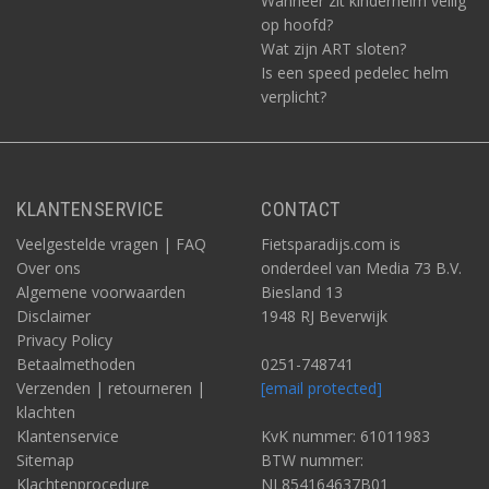
Wanneer zit kinderhelm veilig
op hoofd?
Wat zijn ART sloten?
Is een speed pedelec helm
verplicht?
KLANTENSERVICE
CONTACT
Veelgestelde vragen | FAQ
Fietsparadijs.com is
Over ons
onderdeel van Media 73 B.V.
Algemene voorwaarden
Biesland 13
Disclaimer
1948 RJ Beverwijk
Privacy Policy
Betaalmethoden
0251-748741
Verzenden | retourneren |
[email protected]
klachten
Klantenservice
KvK nummer: 61011983
Sitemap
BTW nummer:
Klachtenprocedure
NL854164637B01