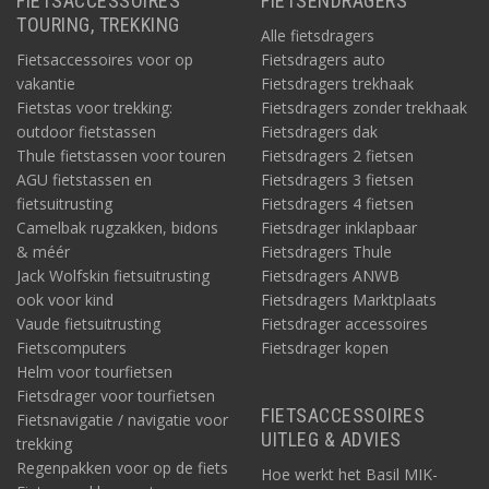
FIETSACCESSOIRES
FIETSENDRAGERS
TOURING, TREKKING
Alle fietsdragers
Fietsaccessoires voor op
Fietsdragers auto
vakantie
Fietsdragers trekhaak
Fietstas voor trekking:
Fietsdragers zonder trekhaak
outdoor fietstassen
Fietsdragers dak
Thule fietstassen voor touren
Fietsdragers 2 fietsen
AGU fietstassen en
Fietsdragers 3 fietsen
fietsuitrusting
Fietsdragers 4 fietsen
Camelbak rugzakken, bidons
Fietsdrager inklapbaar
& méér
Fietsdragers Thule
Jack Wolfskin fietsuitrusting
Fietsdragers ANWB
ook voor kind
Fietsdragers Marktplaats
Vaude fietsuitrusting
Fietsdrager accessoires
Fietscomputers
Fietsdrager kopen
Helm voor tourfietsen
Fietsdrager voor tourfietsen
FIETSACCESSOIRES
Fietsnavigatie / navigatie voor
UITLEG & ADVIES
trekking
Regenpakken voor op de fiets
Hoe werkt het Basil MIK-