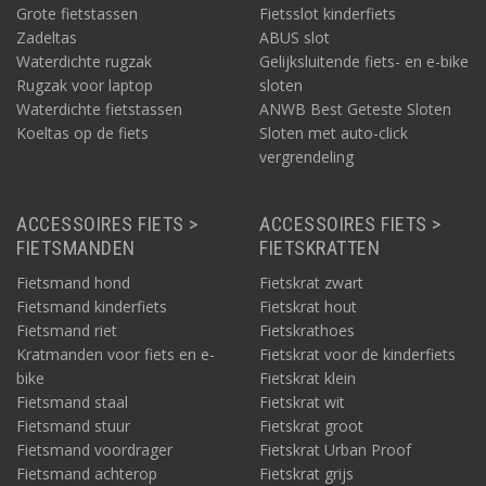
Grote fietstassen
Fietsslot kinderfiets
Zadeltas
ABUS slot
Waterdichte rugzak
Gelijksluitende fiets- en e-bike
Rugzak voor laptop
sloten
Waterdichte fietstassen
ANWB Best Geteste Sloten
Koeltas op de fiets
Sloten met auto-click
vergrendeling
ACCESSOIRES FIETS >
ACCESSOIRES FIETS >
FIETSMANDEN
FIETSKRATTEN
Fietsmand hond
Fietskrat zwart
Fietsmand kinderfiets
Fietskrat hout
Fietsmand riet
Fietskrathoes
Kratmanden voor fiets en e-
Fietskrat voor de kinderfiets
bike
Fietskrat klein
Fietsmand staal
Fietskrat wit
Fietsmand stuur
Fietskrat groot
Fietsmand voordrager
Fietskrat Urban Proof
Fietsmand achterop
Fietskrat grijs