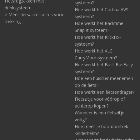
Fietsrugzakken met
systeem?
drinksysteem
Hoe werkt het Cortina AVS-
> Méér fietsaccessoires voor
systeem?
trekking
Hoe werkt het Racktime
Snap-it systeem?
Hoe werkt het KlickFix-
systeem?
Hoe werkt het XLC
CarryMore-systeem?
Hoe werkt het Basil BasEasy-
systeem?
Hoe een huisdier meenemen
op de fiets?
Hoe werkt een fietsendrager?
Fietszitje voor vóórop of
achterop kopen?
Wanneer is een fietszitje
veilig?
Hoe meet je hoofdomtrek
kinderhelm?