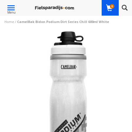
Toggle
0
Menu
navigation
Home
/
CamelBak Bidon Podium Dirt Series Chill 600ml White