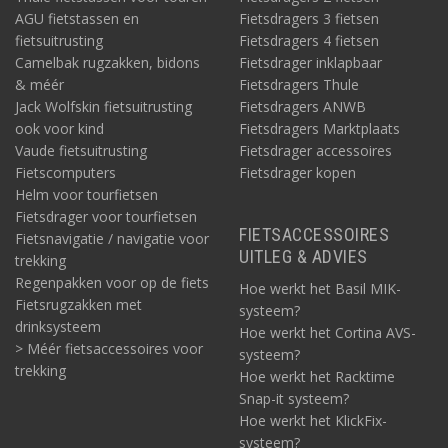
AGU fietstassen en
Fietsdragers 3 fietsen
fietsuitrusting
Fietsdragers 4 fietsen
Camelbak rugzakken, bidons
Fietsdrager inklapbaar
& méér
Fietsdragers Thule
Jack Wolfskin fietsuitrusting
Fietsdragers ANWB
ook voor kind
Fietsdragers Marktplaats
Vaude fietsuitrusting
Fietsdrager accessoires
Fietscomputers
Fietsdrager kopen
Helm voor tourfietsen
Fietsdrager voor tourfietsen
FIETSACCESSOIRES
Fietsnavigatie / navigatie voor
UITLEG & ADVIES
trekking
Regenpakken voor op de fiets
Hoe werkt het Basil MIK-
Fietsrugzakken met
systeem?
drinksysteem
Hoe werkt het Cortina AVS-
> Méér fietsaccessoires voor
systeem?
trekking
Hoe werkt het Racktime
Snap-it systeem?
Hoe werkt het KlickFix-
systeem?