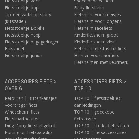
Fietsstoeltje voor
Speed pedelec helm
Fietsstoeltje pop
Baby fietshelm
Tip: een zadel op stang
Fietshelm voor meisjes
(buiszadel)
Fietshelm voor jongens
Fietsstoeltje Bobike
Fietshelm racefiets
Fietsstoeltje Yepp
Kinderfietshelm groot
Fietsstoeltje bagagedrager
Kinderfietshelm klein
Buiszadel
Fietshelm elektrische fiets
Fietsstoeltje junior
Helmen voor snorfiets
Fietshelmen met keurmerk
ACCESSOIRES FIETS >
ACCESSOIRES FIETS >
OVERIG
TOP 10
Retouren | Buitenkansjes!
TOP 10 | fietsstoeltjes
Voordrager fiets
aanbiedingen
Windscherm fiets
TOP 10 | goedkope
Fietskaarthouder
fietstassen
Ding Dong fietsbel geluid
TOP 10 | sterke fietssloten
Korting op Fietsparadijs
TOP 10 | fietsaccessoires