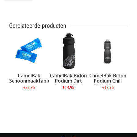
Gerelateerde producten
CamelBak
CamelBak Bidon
CamelBak Bidon
Schoonmaaktabletten
Podium Dirt
Podium Chill
Series 600ml
700ml Zwart
€22,95
€14,95
€19,95
Black
Informatie
Informatie
Informatie