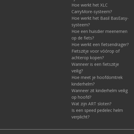
Hoe werkt het XLC
CarryMore-systeem?
Hoe werkt het Basil BasEasy-
systeem?
Hoe een huisdier meenemen
op de fiets?
Hoe werkt een fietsendrager?
Fietszitje voor vóórop of
achterop kopen?
Wanneer is een fietszitje
veilig?
Hoe meet je hoofdomtrek
kinderhelm?
Wanneer zit kinderhelm veilig
op hoofd?
Wat zijn ART sloten?
Is een speed pedelec helm
verplicht?