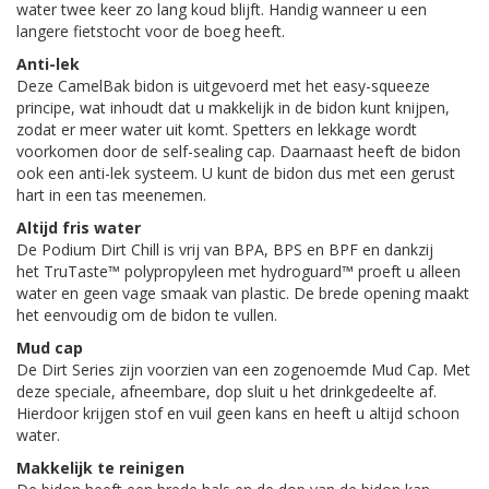
water twee keer zo lang koud blijft. Handig wanneer u een
langere fietstocht voor de boeg heeft.
Anti-lek
Deze CamelBak bidon is uitgevoerd met het easy-squeeze
principe, wat inhoudt dat u makkelijk in de bidon kunt knijpen,
zodat er meer water uit komt. Spetters en lekkage wordt
voorkomen door de self-sealing cap. Daarnaast heeft de bidon
ook een anti-lek systeem. U kunt de bidon dus met een gerust
hart in een tas meenemen.
Altijd fris water
De Podium Dirt Chill is vrij van BPA, BPS en BPF en dankzij
het TruTaste™ polypropyleen met hydroguard™ proeft u alleen
water en geen vage smaak van plastic. De brede opening maakt
het eenvoudig om de bidon te vullen.
Mud cap
De Dirt Series zijn voorzien van een zogenoemde Mud Cap. Met
deze speciale, afneembare, dop sluit u het drinkgedeelte af.
Hierdoor krijgen stof en vuil geen kans en heeft u altijd schoon
water.
Makkelijk te reinigen