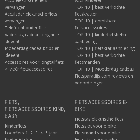
Accu elektrische fiets
voor kinderen
vervangen
TOP 10 | best verkochte
Acculader elektrische fiets
fietskratten
vervangen
TOP 10 | onmisbare
Telefoonhouder fiets
fietsaccessoires
Vaderdag cadeau: originele
TOP 10 | kinderfietshelm
ideeën!
aanbieding
Moederdag cadeau: tips en
TOP 10 | fietskrat aanbieding
ideeën!
TOP 10 | best verkochte
Accessoires voor longtailfiets
fietsmanden
> Méér fietsaccessoires
TOP 10 | Moederdag cadeau
Fietsparadijs.com reviews en
beoordelingen
FIETS,
FIETSACCESSOIRES E-
FIETSACCESSOIRES KIND,
BIKE
BABY
Fietstas elektrische fiets
Kinderfiets
Fietsslot voor e-bike
Loopfiets 1, 2, 3, 4, 5 jaar
Fietsmand voor e-bike
Kinderfietskar
Fietszitje voor e-bike