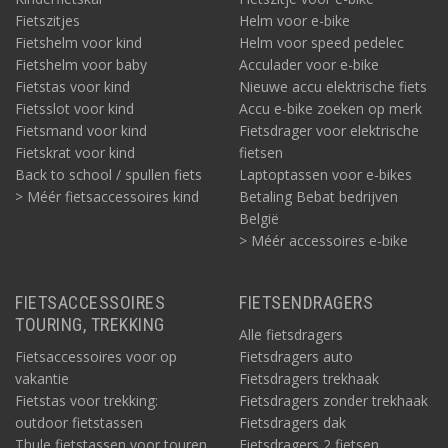
Fietszitjes
Helm voor e-bike
Fietshelm voor kind
Helm voor speed pedelec
Fietshelm voor baby
Acculader voor e-bike
Fietstas voor kind
Nieuwe accu elektrische fiets
Fietsslot voor kind
Accu e-bike zoeken op merk
Fietsmand voor kind
Fietsdrager voor elektrische
Fietskrat voor kind
fietsen
Back to school / spullen fiets
Laptoptassen voor e-bikes
> Méér fietsaccessoires kind
Betaling Bebat bedrijven
België
> Méér accessoires e-bike
FIETSACCESSOIRES
FIETSENDRAGERS
TOURING, TREKKING
Alle fietsdragers
Fietsaccessoires voor op
Fietsdragers auto
vakantie
Fietsdragers trekhaak
Fietstas voor trekking:
Fietsdragers zonder trekhaak
outdoor fietstassen
Fietsdragers dak
Thule fietstassen voor touren
Fietsdragers 2 fietsen