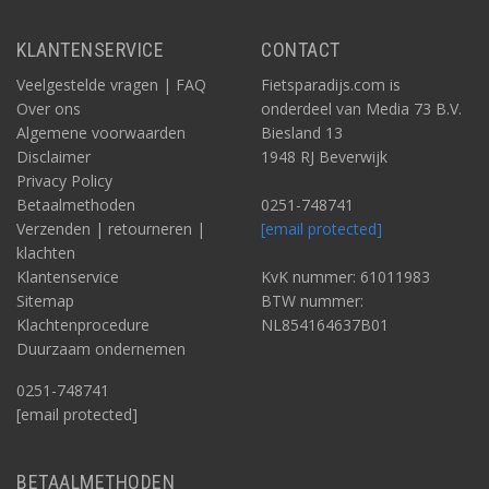
KLANTENSERVICE
CONTACT
Veelgestelde vragen | FAQ
Fietsparadijs.com is
Over ons
onderdeel van Media 73 B.V.
Algemene voorwaarden
Biesland 13
Disclaimer
1948 RJ Beverwijk
Privacy Policy
Betaalmethoden
0251-748741
Verzenden | retourneren |
[email protected]
klachten
Klantenservice
KvK nummer: 61011983
Sitemap
BTW nummer:
Klachtenprocedure
NL854164637B01
Duurzaam ondernemen
0251-748741
[email protected]
BETAALMETHODEN