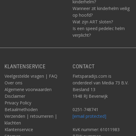
kinderhelm?
Wanneer zit kinderhelm veilig
op hoofd?
Wat zijn ART sloten?
Is een speed pedelec helm
verplicht?
KLANTENSERVICE
CONTACT
Veelgestelde vragen | FAQ
Fietsparadijs.com is
Over ons
onderdeel van Media 73 B.V.
Algemene voorwaarden
Biesland 13
Disclaimer
1948 RJ Beverwijk
Privacy Policy
Betaalmethoden
0251-748741
Verzenden | retourneren |
[email protected]
klachten
Klantenservice
KvK nummer: 61011983