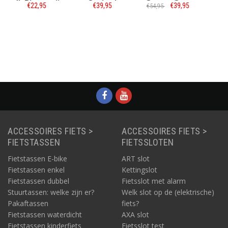
rijs
Seabed
Geyser Grey
Salmon Bay
€39,95
€39,95
€32,95
€54,95
e
Informatie
Informatie
Informatie
ACCESSOIRES FIETS >
ACCESSOIRES FIETS >
FIETSTASSEN
FIETSSLOTEN
Fietstassen E-bike
ART slot
Fietstassen enkel
Kettingslot
Fietstassen dubbel
Fietsslot met alarm
Stuurtassen: welke zijn er?
Welk slot op de (elektrische)
Pakaftassen
fiets?
Fietstassen waterdicht
AXA slot
Fietstassen kinderfiets
Fietsslot test