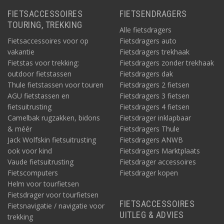
FIETSACCESSOIRES
FIETSENDRAGERS
TOURING, TREKKING
Alle fietsdragers
Fietsaccessoires voor op
Fietsdragers auto
vakantie
Fietsdragers trekhaak
Fietstas voor trekking:
Fietsdragers zonder trekhaak
outdoor fietstassen
Fietsdragers dak
Thule fietstassen voor touren
Fietsdragers 2 fietsen
AGU fietstassen en
Fietsdragers 3 fietsen
fietsuitrusting
Fietsdragers 4 fietsen
Camelbak rugzakken, bidons
Fietsdrager inklapbaar
& méér
Fietsdragers Thule
Jack Wolfskin fietsuitrusting
Fietsdragers ANWB
ook voor kind
Fietsdragers Marktplaats
Vaude fietsuitrusting
Fietsdrager accessoires
Fietscomputers
Fietsdrager kopen
Helm voor tourfietsen
Fietsdrager voor tourfietsen
FIETSACCESSOIRES
Fietsnavigatie / navigatie voor
UITLEG & ADVIES
trekking