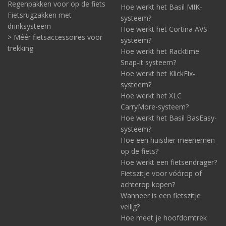
Regenpakken voor op de fiets
Hoe werkt het Basil MIK-
Fietsrugzakken met
systeem?
drinksysteem
Hoe werkt het Cortina AVS-
> Méér fietsaccessoires voor
systeem?
trekking
Hoe werkt het Racktime
Snap-it systeem?
Hoe werkt het KlickFix-
systeem?
Hoe werkt het XLC
CarryMore-systeem?
Hoe werkt het Basil BasEasy-
systeem?
Hoe een huisdier meenemen
op de fiets?
Hoe werkt een fietsendrager?
Fietszitje voor vóórop of
achterop kopen?
Wanneer is een fietszitje
veilig?
Hoe meet je hoofdomtrek