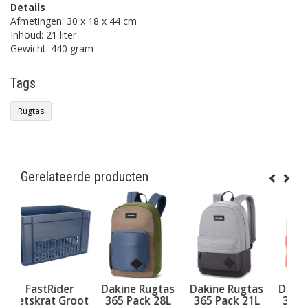
Details
Afmetingen: 30 x 18 x 44 cm
Inhoud: 21 liter
Gewicht: 440 gram
Tags
Rugtas
Gerelateerde producten
r
Dakine Rugtas
Dakine Rugtas
Dakine Rugtas
D
root
365 Pack 28L
365 Pack 21L
365 Pack 21L
3