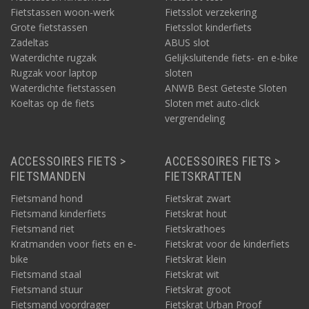
Fietstassen woon-werk
Fietsslot verzekering
Grote fietstassen
Fietsslot kinderfiets
Zadeltas
ABUS slot
Waterdichte rugzak
Gelijksluitende fiets- en e-bike
Rugzak voor laptop
sloten
Waterdichte fietstassen
ANWB Best Geteste Sloten
Koeltas op de fiets
Sloten met auto-click
vergrendeling
ACCESSOIRES FIETS >
ACCESSOIRES FIETS >
FIETSMANDEN
FIETSKRATTEN
Fietsmand hond
Fietskrat zwart
Fietsmand kinderfiets
Fietskrat hout
Fietsmand riet
Fietskrathoes
Kratmanden voor fiets en e-
Fietskrat voor de kinderfiets
bike
Fietskrat klein
Fietsmand staal
Fietskrat wit
Fietsmand stuur
Fietskrat groot
Fietsmand voordrager
Fietskrat Urban Proof