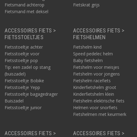
Fietsmand achterop
Fietskrat grijs
Fietsmand met deksel
ACCESSOIRES FIETS >
ACCESSOIRES FIETS >
FIETSSTOELTJES
FIETSHELMEN
Fietsstoeltje achter
Fietshelm kind
Fietsstoeltje voor
Speed pedelec helm
Fietsstoeltje pop
Baby fietshelm
Tip: een zadel op stang
Fietshelm voor meisjes
(buiszadel)
Fietshelm voor jongens
Fietsstoeltje Bobike
Fietshelm racefiets
Fietsstoeltje Yepp
Kinderfietshelm groot
Fietsstoeltje bagagedrager
Kinderfietshelm klein
Buiszadel
Fietshelm elektrische fiets
Fietsstoeltje junior
Helmen voor snorfiets
Fietshelmen met keurmerk
ACCESSOIRES FIETS >
ACCESSOIRES FIETS >