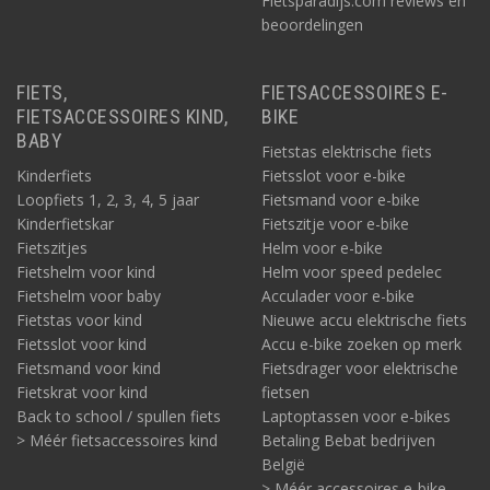
Fietsparadijs.com reviews en
beoordelingen
FIETS,
FIETSACCESSOIRES E-
FIETSACCESSOIRES KIND,
BIKE
BABY
Fietstas elektrische fiets
Kinderfiets
Fietsslot voor e-bike
Loopfiets 1, 2, 3, 4, 5 jaar
Fietsmand voor e-bike
Kinderfietskar
Fietszitje voor e-bike
Fietszitjes
Helm voor e-bike
Fietshelm voor kind
Helm voor speed pedelec
Fietshelm voor baby
Acculader voor e-bike
Fietstas voor kind
Nieuwe accu elektrische fiets
Fietsslot voor kind
Accu e-bike zoeken op merk
Fietsmand voor kind
Fietsdrager voor elektrische
Fietskrat voor kind
fietsen
Back to school / spullen fiets
Laptoptassen voor e-bikes
> Méér fietsaccessoires kind
Betaling Bebat bedrijven
België
> Méér accessoires e-bike