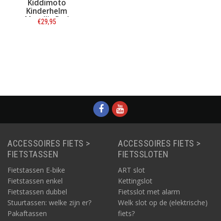
Kiddimoto
Kinderhelm
Metallic Red
€29,95
Medium
Informatie
ACCESSOIRES FIETS >
ACCESSOIRES FIETS >
FIETSTASSEN
FIETSSLOTEN
Fietstassen E-bike
ART slot
Fietstassen enkel
Kettingslot
Fietstassen dubbel
Fietsslot met alarm
Stuurtassen: welke zijn er?
Welk slot op de (elektrische)
Pakaftassen
fiets?