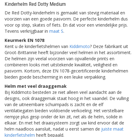
Kinderhelm Red Dotty Medium
De Red Dotty-kinderhelm is gemaakt van stevig materiaal en
voorzien van een goede pasvorm. De perfecte kinderhelm dus
voor op step, skates of fiets. En dat voor een vriendelijke prijs.
Tevens verkrijgbaar in
maat S
.
Keurmerk EN 1078
Kent u de kinderfietshelmen van
Kiddimoto
? Deze fabrikant uit
Groot-Brittannië heeft bijzonder veel helmen in het assortiment.
De helmen zijn veelal voorzien van opvallende prints en
combineren looks met uitstekende kwaliteit, veiligheid en
pasvorm. Kortom, deze EN 1078-gecertificeerde kinderhelmen
bieden goede bescherming in een leuke verpakking.
Helm met veel draaggemak
Bij Kiddimoto besteden ze niet alleen veel aandacht aan de
designs, ook draaggemak staat hoog in het vaandel. De vulling
van de uitneembare schuimpads is zacht en de elf
ventilatiegaten bieden voldoende verkoeling. Het verstelbare
riempje plus gesp onder de kin zit, net als de helm, solide in
elkaar. En met het draaisysteem zorgt uw kind ervoor dat de
helm naadloos aansluit, nadat u eerst samen de
juiste maat
kinderfietshelm
heeft bepaald.