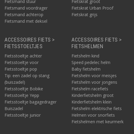
Fietsmand stuur
Fietskrat groot
Fietsmand voordrager
Fietskrat Urban Proof
Fietsmand achterop
Fietskrat grijs
Fietsmand met deksel
ACCESSOIRES FIETS >
ACCESSOIRES FIETS >
FIETSSTOELTJES
FIETSHELMEN
Fietsstoeltje achter
Fietshelm kind
Fietsstoeltje voor
Speed pedelec helm
Fietsstoeltje pop
Baby fietshelm
Tip: een zadel op stang
Fietshelm voor meisjes
(buiszadel)
Fietshelm voor jongens
Fietsstoeltje Bobike
Fietshelm racefiets
Fietsstoeltje Yepp
Kinderfietshelm groot
Fietsstoeltje bagagedrager
Kinderfietshelm klein
Buiszadel
Fietshelm elektrische fiets
Fietsstoeltje junior
Helmen voor snorfiets
Fietshelmen met keurmerk