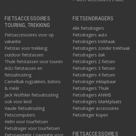
FIETSACCESSOIRES
FIETSENDRAGERS
TOURING, TREKKING
Alle fietsdragers
Fietsaccessoires voor op
Fietsdragers auto
vakantie
Fietsdragers trekhaak
Fietstas voor trekking:
Fietsdragers zonder trekhaak
outdoor fietstassen
Fietsdragers dak
Thule fietstassen voor touren
Fietsdragers 2 fietsen
AGU fietstassen en
Fietsdragers 3 fietsen
fietsuitrusting
Fietsdragers 4 fietsen
Camelbak rugzakken, bidons
Fietsdrager inklapbaar
& méér
Fietsdragers Thule
Jack Wolfskin fietsuitrusting
Fietsdragers ANWB
ook voor kind
Fietsdragers Marktplaats
Vaude fietsuitrusting
Fietsdrager accessoires
Fietscomputers
Fietsdrager kopen
Helm voor tourfietsen
Fietsdrager voor tourfietsen
FIETSACCESSOIRES
Fietsnavigatie / navigatie voor