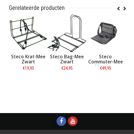
Gerelateerde producten
Krat-Mee
Steco Bag-Mee
Steco
Lynx Kettingslo
art
Zwart
Commuter-Mee
Stelix 110 CM -
Matzwart
8,3 MM - ART-2
9,95
€24,95
€49,95
€23,50
rmatie
Informatie
Informatie
Informatie