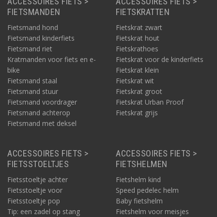
ACCESSOIRES FIETS >
ACCESSOIRES FIETS >
FIETSMANDEN
FIETSKRATTEN
Fietsmand hond
Fietskrat zwart
Fietsmand kinderfiets
Fietskrat hout
Fietsmand riet
Fietskrathoes
Kratmanden voor fiets en e-
Fietskrat voor de kinderfiets
bike
Fietskrat klein
Fietsmand staal
Fietskrat wit
Fietsmand stuur
Fietskrat groot
Fietsmand voordrager
Fietskrat Urban Proof
Fietsmand achterop
Fietskrat grijs
Fietsmand met deksel
ACCESSOIRES FIETS >
ACCESSOIRES FIETS >
FIETSSTOELTJES
FIETSHELMEN
Fietsstoeltje achter
Fietshelm kind
Fietsstoeltje voor
Speed pedelec helm
Fietsstoeltje pop
Baby fietshelm
Tip: een zadel op stang
Fietshelm voor meisjes