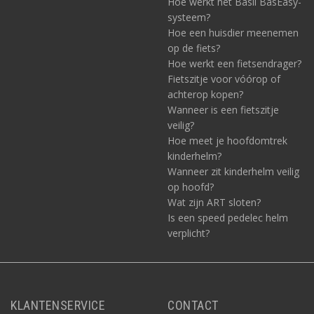
Hoe werkt het Basil BasEasy-
systeem?
Hoe een huisdier meenemen
op de fiets?
Hoe werkt een fietsendrager?
Fietszitje voor vóórop of
achterop kopen?
Wanneer is een fietszitje
veilig?
Hoe meet je hoofdomtrek
kinderhelm?
Wanneer zit kinderhelm veilig
op hoofd?
Wat zijn ART sloten?
Is een speed pedelec helm
verplicht?
KLANTENSERVICE
CONTACT