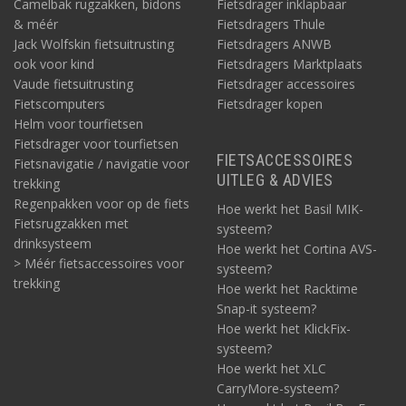
Camelbak rugzakken, bidons
Fietsdrager inklapbaar
& méér
Fietsdragers Thule
Jack Wolfskin fietsuitrusting
Fietsdragers ANWB
ook voor kind
Fietsdragers Marktplaats
Vaude fietsuitrusting
Fietsdrager accessoires
Fietscomputers
Fietsdrager kopen
Helm voor tourfietsen
Fietsdrager voor tourfietsen
FIETSACCESSOIRES
Fietsnavigatie / navigatie voor
UITLEG & ADVIES
trekking
Regenpakken voor op de fiets
Hoe werkt het Basil MIK-
Fietsrugzakken met
systeem?
drinksysteem
Hoe werkt het Cortina AVS-
> Méér fietsaccessoires voor
systeem?
trekking
Hoe werkt het Racktime
Snap-it systeem?
Hoe werkt het KlickFix-
systeem?
Hoe werkt het XLC
CarryMore-systeem?