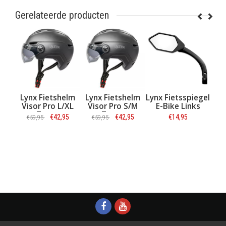
Gerelateerde producten
etshelm
Lynx Fietshelm
Lynx Fietsspiegel
Lynx Universele
ro L/XL
Visor Pro S/M
E-Bike Links
Telefoonhouder
rt
Zwart
Zwart
€42,95
€42,95
€14,95
€24,95
€59,95
atie
Informatie
Informatie
Informatie