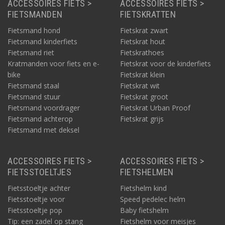
ACCESSOIRES FIETS >
ACCESSOIRES FIETS >
FIETSMANDEN
FIETSKRATTEN
Fietsmand hond
Fietskrat zwart
Fietsmand kinderfiets
Fietskrat hout
Fietsmand riet
Fietskrathoes
Kratmanden voor fiets en e-
Fietskrat voor de kinderfiets
bike
Fietskrat klein
Fietsmand staal
Fietskrat wit
Fietsmand stuur
Fietskrat groot
Fietsmand voordrager
Fietskrat Urban Proof
Fietsmand achterop
Fietskrat grijs
Fietsmand met deksel
ACCESSOIRES FIETS >
ACCESSOIRES FIETS >
FIETSSTOELTJES
FIETSHELMEN
Fietsstoeltje achter
Fietshelm kind
Fietsstoeltje voor
Speed pedelec helm
Fietsstoeltje pop
Baby fietshelm
Tip: een zadel op stang
Fietshelm voor meisjes