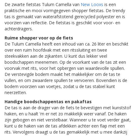
De zwarte fietstas Tulum Camella van
New Looxs
is een
praktische en mooi vormgegeven shopper fietstas. De trendy
tas is gemaakt van waterafstotend gerecycled polyester en is
voorzien van reflectie. De fietstas is geschikt voor voor- en
achterdragers.
Ruime shopper voor op de fiets
De Tulum Camella heeft een inhoud van ca. 26 liter en beschikt
over een ruim hoofdvak met een ritssluiting en twee
steekvakken aan de zijkanten. U kunt dus lekker veel
boodschappen meenemen. Op de voorkant van de tas zit een
voorvak met rits, voor het opbergen van waardevolle spullen.
De verstevigde bodem maakt het makkelijker om de tas te
vullen, en om zwaardere spullen te vervoeren. Bovendien is de
bodem voorzien van voetjes, zodat u de tas stabiel kunt
neerzetten.
Handige boodschappentas en pakaftas
De tas is aan de drager van de fiets te bevestigen met kunststof
haken, en u haalt 'm er net zo makkelijk weer vanaf. De haken
zijn gebogen en niet verstelbaar. Wanneer u te voet verder gaat,
kunt u de haken van de tas afdekken achter een flap met een
rits. Vervolgens draagt u de tas gemakkelijk met u mee dankzij