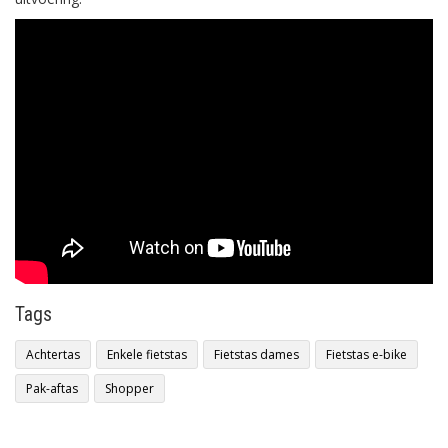
Tags
Achtertas
Enkele fietstas
Fietstas dames
Fietstas e-bike
Pak-aftas
Shopper