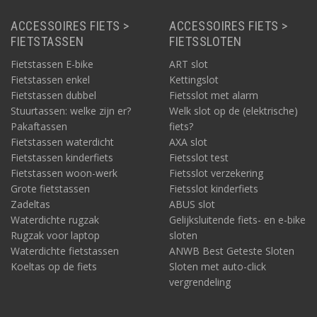
ACCESSOIRES FIETS >
ACCESSOIRES FIETS >
FIETSTASSEN
FIETSSLOTEN
Fietstassen E-bike
ART slot
Fietstassen enkel
Kettingslot
Fietstassen dubbel
Fietsslot met alarm
Stuurtassen: welke zijn er?
Welk slot op de (elektrische)
Pakaftassen
fiets?
Fietstassen waterdicht
AXA slot
Fietstassen kinderfiets
Fietsslot test
Fietstassen woon-werk
Fietsslot verzekering
Grote fietstassen
Fietsslot kinderfiets
Zadeltas
ABUS slot
Waterdichte rugzak
Gelijksluitende fiets- en e-bike
Rugzak voor laptop
sloten
Waterdichte fietstassen
ANWB Best Geteste Sloten
Koeltas op de fiets
Sloten met auto-click
vergrendeling