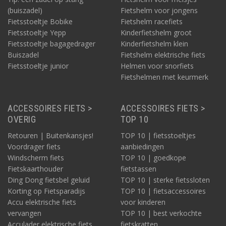
(buiszadel)
Fietshelm voor jongens
Fietsstoeltje Bobike
Fietshelm racefiets
Fietsstoeltje Yepp
Kinderfietshelm groot
Fietsstoeltje bagagedrager
Kinderfietshelm klein
Buiszadel
Fietshelm elektrische fiets
Fietsstoeltje junior
Helmen voor snorfiets
Fietshelmen met keurmerk
ACCESSOIRES FIETS >
ACCESSOIRES FIETS >
OVERIG
TOP 10
Retouren | Buitenkansjes!
TOP 10 | fietsstoeltjes
Voordrager fiets
aanbiedingen
Windscherm fiets
TOP 10 | goedkope
Fietskaarthouder
fietstassen
Ding Dong fietsbel geluid
TOP 10 | sterke fietssloten
Korting op Fietsparadijs
TOP 10 | fietsaccessoires
Accu elektrische fiets
voor kinderen
vervangen
TOP 10 | best verkochte
Acculader elektrische fiets
fietskratten