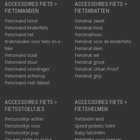
ACCESSOIRES FIETS >
ACCESSOIRES FIETS >
FIETSMANDEN
FIETSKRATTEN
Fietsmand hond
Fietskrat zwart
Fietsmand kinderfiets
Fietskrat hout
Fietsmand riet
Fietskrathoes
Kratmanden voor fiets en e-
Fietskrat voor de kinderfiets
bike
Fietskrat klein
Fietsmand staal
Fietskrat wit
Fietsmand stuur
Fietskrat groot
Fietsmand voordrager
Fietskrat Urban Proof
Fietsmand achterop
Fietskrat grijs
Fietsmand met deksel
ACCESSOIRES FIETS >
ACCESSOIRES FIETS >
FIETSSTOELTJES
FIETSHELMEN
Fietsstoeltje achter
Fietshelm kind
Fietsstoeltje voor
Speed pedelec helm
Fietsstoeltje pop
Baby fietshelm
Tip: een zadel op stang
Fietshelm voor meisjes