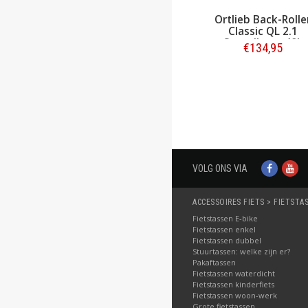
Ortlieb Back-Rolle
Classic QL 2.1
Sunyellow - 40L
€134,95
Bestellen
VOLG ONS VIA
ACCESSOIRES FIETS > FIETSTA
Fietstassen E-bike
Fietstassen enkel
Fietstassen dubbel
Stuurtassen: welke zijn er?
Pakaftassen
Fietstassen waterdicht
Fietstassen kinderfiets
Fietstassen woon-werk
Grote fietstassen