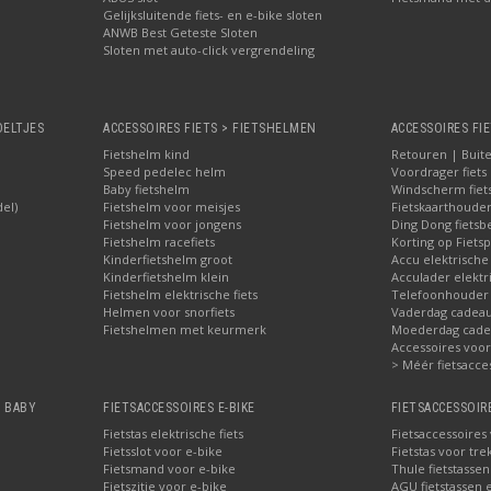
Gelijksluitende fiets- en e-bike sloten
ANWB Best Geteste Sloten
Sloten met auto-click vergrendeling
OELTJES
ACCESSOIRES FIETS > FIETSHELMEN
ACCESSOIRES FIE
Fietshelm kind
Retouren | Buite
Speed pedelec helm
Voordrager fiets
Baby fietshelm
Windscherm fiet
del)
Fietshelm voor meisjes
Fietskaarthoude
Fietshelm voor jongens
Ding Dong fietsbe
Fietshelm racefiets
Korting op Fietsp
Kinderfietshelm groot
Accu elektrische
Kinderfietshelm klein
Acculader elektr
Fietshelm elektrische fiets
Telefoonhouder f
Helmen voor snorfiets
Vaderdag cadeau:
Fietshelmen met keurmerk
Moederdag cadea
Accessoires voor 
> Méér fietsacce
, BABY
FIETSACCESSOIRES E-BIKE
FIETSACCESSOIR
Fietstas elektrische fiets
Fietsaccessoires
Fietsslot voor e-bike
Fietstas voor tre
Fietsmand voor e-bike
Thule fietstasse
Fietszitje voor e-bike
AGU fietstassen e