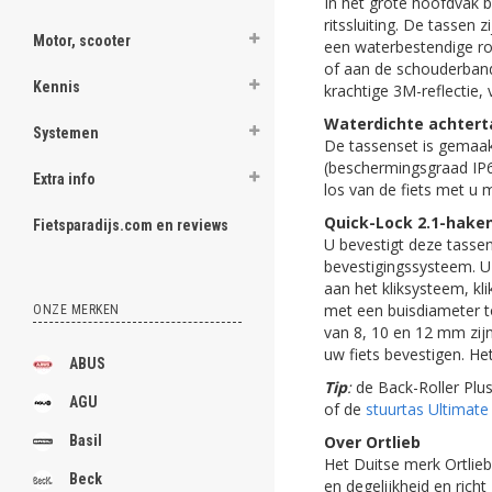
In het grote hoofdvak 
ritssluiting. De tassen 
Motor, scooter
een waterbestendige ro
of aan de schouderband 
Kennis
krachtige 3M-reflectie, 
Waterdichte achtert
Systemen
De tassenset is gemaak
(beschermingsgraad IP64
Extra info
los van de fiets met u
Quick-Lock 2.1-hake
Fietsparadijs.com en reviews
U bevestigt deze tasse
bevestigingssysteem. U 
aan het kliksysteem, k
met een buisdiameter t
ONZE MERKEN
van 8, 10 en 12 mm zijn
uw fiets bevestigen. He
ABUS
Tip
:
de Back-Roller Plu
AGU
of de
stuurtas Ultimate 
Over Ortlieb
Basil
Het Duitse merk Ortlieb
Beck
en degelijkheid en rich