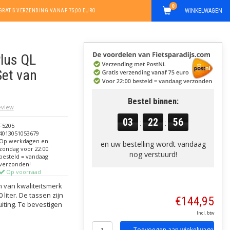
0
WINKELWAGEN
GRATIS VERZENDING VANAF 75,00 EURO
Plus QL
Set van
Bestel binnen:
review
03
22
55
:
:
F5205
4013051053679
Op werkdagen en
en uw bestelling wordt vandaag
zondag voor 22:00
nog verstuurd!
besteld = vandaag
verzonden!
Op voorraad
n van kwaliteitsmerk
 liter. De tassen zijn
€144,95
iting. Te bevestigen
Incl. btw
Toevoegen aan winkelwagen