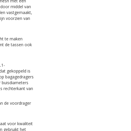
n mesh met een
f door middel van
den vastgemaakt,
ijn voorzien van
cht te maken
unt de tassen ook
.1-
dat gekoppeld is
 op bagagedragers
r buisdiameters
ls rechterkant van
n de voordrager
aat voor kwaliteit
n gebruikt het