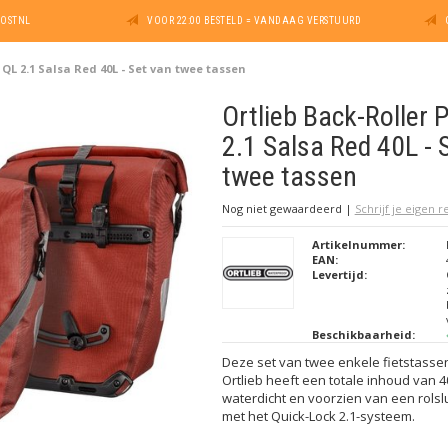
POSTNL
VOOR 22:00 BESTELD = VANDAAG VERSTUURD
 QL 2.1 Salsa Red 40L - Set van twee tassen
Ortlieb Back-Roller 
2.1 Salsa Red 40L - 
twee tassen
Nog niet gewaardeerd
|
Schrijf je eigen 
Artikelnummer:
EAN:
Levertijd:
Beschikbaarheid:
Deze set van twee enkele fietstasse
Ortlieb heeft een totale inhoud van 40
waterdicht en voorzien van een rolslu
met het Quick-Lock 2.1-systeem.