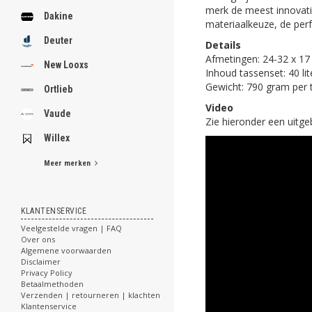
merk de meest innovati
Dakine
materiaalkeuze, de perf
Deuter
Details
Afmetingen: 24-32 x 17
New Looxs
Inhoud tassenset: 40 lit
Gewicht: 790 gram per 
Ortlieb
Video
Vaude
Zie hieronder een uitge
Willex
Meer merken
KLANTENSERVICE
Veelgestelde vragen | FAQ
Over ons
Algemene voorwaarden
Disclaimer
Privacy Policy
Betaalmethoden
Verzenden | retourneren | klachten
Klantenservice