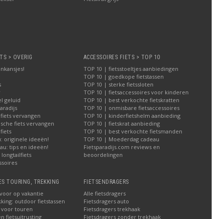
TS > OVERIG
ACCESSOIRES FIETS > TOP 10
nkansjes!
TOP 10 | fietsstoeltjes aanbiedingen
TOP 10 | goedkope fietstassen
s
TOP 10 | sterke fietssloten
r
TOP 10 | fietsaccessoires voor kinderen
l geluid
TOP 10 | best verkochte fietskratten
aradijs
TOP 10 | onmisbare fietsaccessoires
 fiets vervangen
TOP 10 | kinderfietshelm aanbieding
ische fiets vervangen
TOP 10 | fietskrat aanbieding
iets
TOP 10 | best verkochte fietsmanden
 originele ideeën!
TOP 10 | Moederdag cadeau
u: tips en ideeën!
Fietsparadijs.com reviews en
longtailfiets
beoordelingen
ssoires
ES TOURING, TREKKING
FIETSENDRAGERS
 voor op vakantie
Alle fietsdragers
kking: outdoor fietstassen
Fietsdragers auto
n voor touren
Fietsdragers trekhaak
n fietsuitrusting
Fietsdragers zonder trekhaak