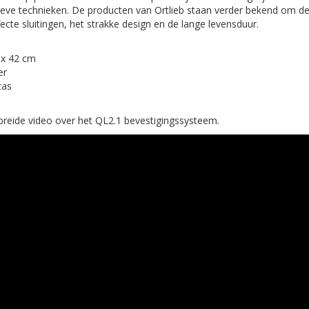
eve technieken. De producten van Ortlieb staan verder bekend om 
ecte sluitingen, het strakke design en de lange levensduur.
 x 42 cm
er
tas
breide video over het QL2.1 bevestigingssysteem.