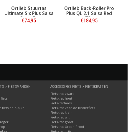
Ortlieb Stuurtas
Ortlieb Back-Roller Pro
Ultimate Six Plus Salsa
Plus QL 2.1 Salsa Red
Red - 5L
70L
€74,95
€184,95
Bestellen
Bestellen
ETS > FIETSMANDEN
ACCESSOIRES FIETS > FIETSKRATTEN
Fietskrat zwart
fiets
Fietskrat hout
Fietskrathoes
fiets en e-bike
Fietskrat voor de kinderfiets
Fietskrat klein
Fietskrat wit
rager
Fietskrat groot
rop
Fietskrat Urban Proof
eksel
Fietskrat grijs