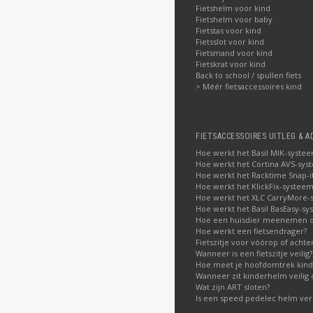
Fietshelm voor kind
Fietshelm voor baby
Fietstas voor kind
Fietsslot voor kind
Fietsmand voor kind
Fietskrat voor kind
Back to school / spullen fiets
> Méér fietsaccessoires kind
FIETSACCESSOIRES UITLEG & A
Hoe werkt het Basil MIK-syste
Hoe werkt het Cortina AVS-sys
Hoe werkt het Racktime Snap-i
Hoe werkt het KlickFix-systeem
Hoe werkt het XLC CarryMore-
Hoe werkt het Basil BasEasy-sy
Hoe een huisdier meenemen op
Hoe werkt een fietsendrager?
Fietszitje voor vóórop of acht
Wanneer is een fietszitje veilig?
Hoe meet je hoofdomtrek kin
Wanneer zit kinderhelm veilig 
Wat zijn ART sloten?
Is een speed pedelec helm verp