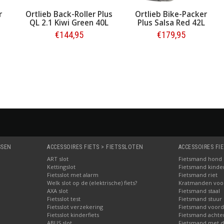
r
Ortlieb Back-Roller Plus
Ortlieb Bike-Packer
QL 2.1 Kiwi Green 40L
Plus Salsa Red 42L
€144,95
€179,95
Bestellen
Bestellen
SSEN
ACCESSOIRES FIETS > FIETSSLOTEN
ACCESSOIRES FI
ART slot
Fietsmand hond
Kettingslot
Fietsmand kinder
Fietsslot met alarm
Fietsmand riet
Welk slot op de (elektrische) fiets?
Kratmanden voor 
AXA slot
Fietsmand staal
Fietsslot test
Fietsmand stuur
Fietsslot verzekering
Fietsmand voord
Fietsslot kinderfiets
Fietsmand achte
ABUS slot
Fietsmand met d