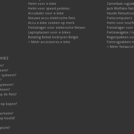
Helm voor e-bike
Camelbak rugzak
Helm voor speed pedelec
Jack Wolfskin fie
Acculader voor e-bike
Vaude fietsuitrus
Nieuwe accu elektrische fiets
Fietscomputers
Accu e-bike zoeken op merk
Helm voor tourfi
Fietsdrager voor elektrische fietsen
Fietsdrager voor
Laptoptassen voor e-bikes
Fietsnavigatie / 
Betaling Bebat bedrijven België
Regenpakken voor
> Méér accessoires e-bike
Fietsrugzakken 
> Méér fietsacce
DVIES
em?
teem?
t systeem?
?
systeem?
steem?
 de fiets?
erop kopen?
derhelm?
op hoofd?
licht?