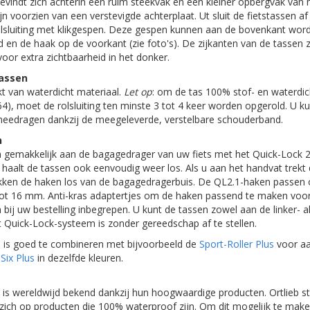
bevindt zich achterin een ruim steekvak en een kleiner opbergvak va
zijn voorzien van een verstevigde achterplaat. Ut sluit de fietstassen a
lsluiting met klikgespen. Deze gespen kunnen aan de bovenkant wor
en de haak op de voorkant (zie foto's). De zijkanten van de tassen z
voor extra zichtbaarheid in het donker.
assen
t van waterdicht materiaal.
Let op
: om de tas 100% stof- en waterdi
), moet de rolsluiting ten minste 3 tot 4 keer worden opgerold. U k
 meedragen dankzij de meegeleverde, verstelbare schouderband.
n
n gemakkelijk aan de bagagedrager van uw fiets met het Quick-Lock 2
haalt de tassen ook eenvoudig weer los. Als u aan het handvat trekt 
likken de haken los van de bagagedragerbuis. De QL2.1-haken passen
ot 16 mm. Anti-kras adaptertjes om de haken passend te maken voo
 bij uw bestelling inbegrepen. U kunt de tassen zowel aan de linker- a
t Quick-Lock-systeem is zonder gereedschap af te stellen.
s is goed te combineren met bijvoorbeeld de
Sport-Roller Plus
voor aa
Six Plus
in dezelfde kleuren.
 is wereldwijd bekend dankzij hun hoogwaardige producten. Ortlieb st
t zich op producten die 100% waterproof zijn. Om dit mogelijk te make