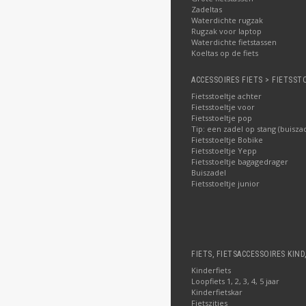
Zadeltas
Waterdichte rugzak
Rugzak voor laptop
Waterdichte fietstassen
Koeltas op de fiets
ACCESSOIRES FIETS > FIETSST
Fietsstoeltje achter
Fietsstoeltje voor
Fietsstoeltje pop
Tip: een zadel op stang (buisza
Fietsstoeltje Bobike
Fietsstoeltje Yepp
Fietsstoeltje bagagedrager
Buiszadel
Fietsstoeltje junior
FIETS, FIETSACCESSOIRES KIND
Kinderfiets
Loopfiets 1, 2, 3, 4, 5 jaar
Kinderfietskar
Fietszitjes