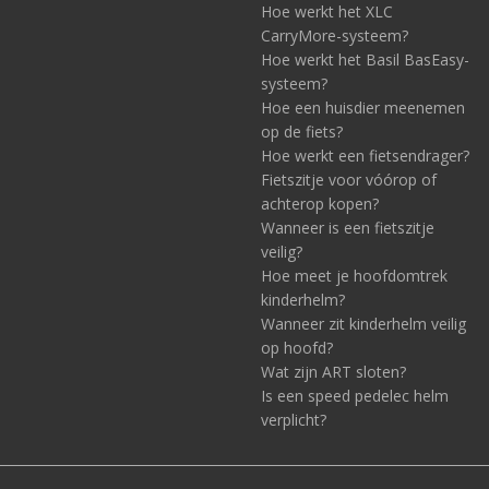
Hoe werkt het XLC
CarryMore-systeem?
Hoe werkt het Basil BasEasy-
systeem?
Hoe een huisdier meenemen
op de fiets?
Hoe werkt een fietsendrager?
Fietszitje voor vóórop of
achterop kopen?
Wanneer is een fietszitje
veilig?
Hoe meet je hoofdomtrek
kinderhelm?
Wanneer zit kinderhelm veilig
op hoofd?
Wat zijn ART sloten?
Is een speed pedelec helm
verplicht?