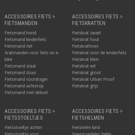
ACCESSOIRES FIETS >
ACCESSOIRES FIETS >
FIETSMANDEN
FIETSKRATTEN
Fietsmand hond
Fietskrat zwart
Fietsmand kinderfiets
Fietskrat hout
Fietsmand riet
Fietskrathoes
Kratmanden voor fiets en e-
Fietskrat voor de kinderfiets
bike
Fietskrat klein
Fietsmand staal
Fietskrat wit
Fietsmand stuur
Fietskrat groot
Fietsmand voordrager
Fietskrat Urban Proof
Fietsmand achterop
Fietskrat grijs
Fietsmand met deksel
ACCESSOIRES FIETS >
ACCESSOIRES FIETS >
FIETSSTOELTJES
FIETSHELMEN
Fietsstoeltje achter
Fietshelm kind
Fietsstoeltje voor
Speed pedelec helm