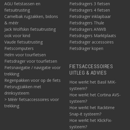
AGU fietstassen en
Fietsdragers 3 fietsen
fietsuitrusting
Fietsdragers 4 fietsen
Camelbak rugzakken, bidons
Fietsdrager inklapbaar
& méér
Fietsdragers Thule
Jack Wolfskin fietsuitrusting
Fietsdragers ANWB
ook voor kind
Fietsdragers Marktplaats
Vaude fietsuitrusting
Fietsdrager accessoires
Fietscomputers
Fietsdrager kopen
Helm voor tourfietsen
Fietsdrager voor tourfietsen
FIETSACCESSOIRES
Fietsnavigatie / navigatie voor
UITLEG & ADVIES
trekking
Regenpakken voor op de fiets
Hoe werkt het Basil MIK-
Fietsrugzakken met
systeem?
drinksysteem
Hoe werkt het Cortina AVS-
> Méér fietsaccessoires voor
systeem?
trekking
Hoe werkt het Racktime
Snap-it systeem?
Hoe werkt het KlickFix-
systeem?