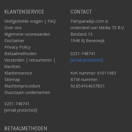
KLANTENSERVICE
CONTACT
Veelgestelde vragen | FAQ
Fietsparadijs.com is
Over ons
onderdeel van Media 73 B.V.
Algemene voorwaarden
Biesland 13
Disclaimer
1948 RJ Beverwijk
Privacy Policy
Betaalmethoden
0251-748741
Verzenden | retourneren |
[email protected]
klachten
Klantenservice
KvK nummer: 61011983
Sitemap
BTW nummer:
Klachtenprocedure
NL854164637B01
Duurzaam ondernemen
0251-748741
[email protected]
BETAALMETHODEN