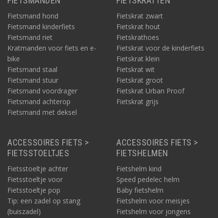
FIETSMANDEN
FIETSKRATTEN
Fietsmand hond
Fietskrat zwart
Fietsmand kinderfiets
Fietskrat hout
Fietsmand riet
Fietskrathoes
Kratmanden voor fiets en e-
Fietskrat voor de kinderfiets
bike
Fietskrat klein
Fietsmand staal
Fietskrat wit
Fietsmand stuur
Fietskrat groot
Fietsmand voordrager
Fietskrat Urban Proof
Fietsmand achterop
Fietskrat grijs
Fietsmand met deksel
ACCESSOIRES FIETS >
ACCESSOIRES FIETS >
FIETSSTOELTJES
FIETSHELMEN
Fietsstoeltje achter
Fietshelm kind
Fietsstoeltje voor
Speed pedelec helm
Fietsstoeltje pop
Baby fietshelm
Tip: een zadel op stang
Fietshelm voor meisjes
(buiszadel)
Fietshelm voor jongens