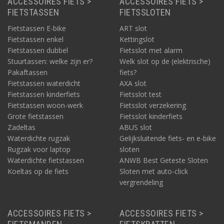
ACCESSOIRES FIETS >
ACCESSOIRES FIETS >
FIETSTASSEN
FIETSSLOTEN
Fietstassen E-bike
ART slot
Fietstassen enkel
Kettingslot
Fietstassen dubbel
Fietsslot met alarm
Stuurtassen: welke zijn er?
Welk slot op de (elektrische)
Pakaftassen
fiets?
Fietstassen waterdicht
AXA slot
Fietstassen kinderfiets
Fietsslot test
Fietstassen woon-werk
Fietsslot verzekering
Grote fietstassen
Fietsslot kinderfiets
Zadeltas
ABUS slot
Waterdichte rugzak
Gelijksluitende fiets- en e-bike
Rugzak voor laptop
sloten
Waterdichte fietstassen
ANWB Best Geteste Sloten
Koeltas op de fiets
Sloten met auto-click
vergrendeling
ACCESSOIRES FIETS >
ACCESSOIRES FIETS >