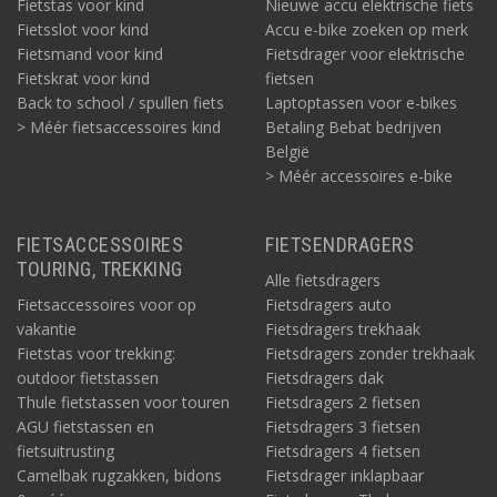
Fietstas voor kind
Nieuwe accu elektrische fiets
Fietsslot voor kind
Accu e-bike zoeken op merk
Fietsmand voor kind
Fietsdrager voor elektrische
Fietskrat voor kind
fietsen
Back to school / spullen fiets
Laptoptassen voor e-bikes
> Méér fietsaccessoires kind
Betaling Bebat bedrijven
België
> Méér accessoires e-bike
FIETSACCESSOIRES
FIETSENDRAGERS
TOURING, TREKKING
Alle fietsdragers
Fietsaccessoires voor op
Fietsdragers auto
vakantie
Fietsdragers trekhaak
Fietstas voor trekking:
Fietsdragers zonder trekhaak
outdoor fietstassen
Fietsdragers dak
Thule fietstassen voor touren
Fietsdragers 2 fietsen
AGU fietstassen en
Fietsdragers 3 fietsen
fietsuitrusting
Fietsdragers 4 fietsen
Camelbak rugzakken, bidons
Fietsdrager inklapbaar