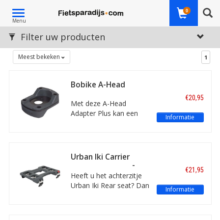
Toggle
0
Menu
navigation
Filter uw producten
Meest bekeken
1
Bobike A-Head
Adapter Plus
€20,95
Met deze A-Head
Adapter Plus kan een
Informatie
fietsstoeltje van Bobike
ook op een fiets met
Ahead balhoofdstel
worden gemonteerd.
Urban Iki Carrier
Heeft uw fiets een
mounting frame -
€21,95
verstelbare stuurpen?
montageframe
Heeft u het achterzitje
bagagedrager
Deze blijft gewoon
Urban Iki Rear seat? Dan
Informatie
bruikbaar, net als het
ontvangt u daar
display of controller van
standaard dit
een e-bike.
eenvoudige