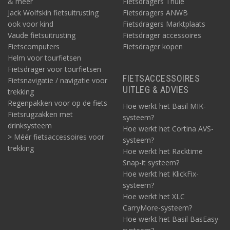
& méér
Fietsdragers Thule
Jack Wolfskin fietsuitrusting
Fietsdragers ANWB
ook voor kind
Fietsdragers Marktplaats
Vaude fietsuitrusting
Fietsdrager accessoires
Fietscomputers
Fietsdrager kopen
Helm voor tourfietsen
Fietsdrager voor tourfietsen
FIETSACCESSOIRES
Fietsnavigatie / navigatie voor
UITLEG & ADVIES
trekking
Regenpakken voor op de fiets
Hoe werkt het Basil MIK-
Fietsrugzakken met
systeem?
drinksysteem
Hoe werkt het Cortina AVS-
> Méér fietsaccessoires voor
systeem?
trekking
Hoe werkt het Racktime
Snap-it systeem?
Hoe werkt het KlickFix-
systeem?
Hoe werkt het XLC
CarryMore-systeem?
Hoe werkt het Basil BasEasy-