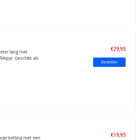
€29,95
imeter lang met
lepje. Geschikt als
Bestellen
€19,95
vige ketting met een