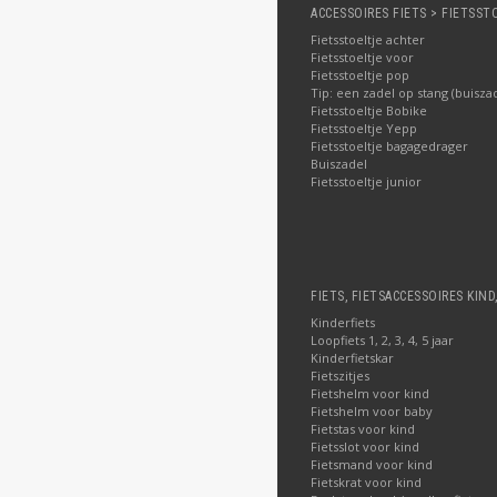
ACCESSOIRES FIETS > FIETSST
Fietsstoeltje achter
Fietsstoeltje voor
Fietsstoeltje pop
Tip: een zadel op stang (buisza
Fietsstoeltje Bobike
Fietsstoeltje Yepp
Fietsstoeltje bagagedrager
Buiszadel
Fietsstoeltje junior
FIETS, FIETSACCESSOIRES KIND
Kinderfiets
Loopfiets 1, 2, 3, 4, 5 jaar
Kinderfietskar
Fietszitjes
Fietshelm voor kind
Fietshelm voor baby
Fietstas voor kind
Fietsslot voor kind
Fietsmand voor kind
Fietskrat voor kind