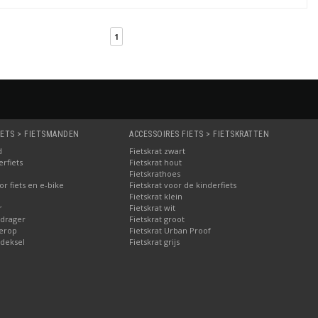
1
IETS > FIETSMANDEN
ACCESSOIRES FIETS > FIETSKRATTEN
d
Fietskrat zwart
rfiets
Fietskrat hout
Fietskrathoes
r fiets en e-bike
Fietskrat voor de kinderfiets
Fietskrat klein
r
Fietskrat wit
drager
Fietskrat groot
erop
Fietskrat Urban Proof
deksel
Fietskrat grijs