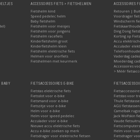
OELTJES
ACCESSOIRES FIETS > FIETSHELMEN
ACCESSOIRES F
Fietshelm kind
Retouren | Bui
Speed pedelec helm
Voordrager fiet
Baby fietshelm
Windscherm fie
del)
Fietshelm voor meisjes
Fietskaarthoud
Fietshelm voor jongens
Ding Dong fiets
Fietshelm racefiets
Korting op Fiets
Kinderfietshelm groot
Accu elektrisch
Kinderfietshelm klein
Acculader elekt
Fietshelm elektrische fiets
Telefoonhouder
Helmen voor snorfiets
Vaderdag cadea
Fietshelmen met keurmerk
Moederdag cade
Accessoires voor
> Méér fietsacc
, BABY
FIETSACCESSOIRES E-BIKE
FIETSACCESSOI
Fietstas elektrische fiets
Fietsaccessoire
Fietsslot voor e-bike
Fietstas voor tr
Fietsmand voor e-bike
Thule fietstass
Fietszitje voor e-bike
AGU fietstassen 
Helm voor e-bike
Camelbak rugz
Helm voor speed pedelec
Jack Wolfskin fi
Acculader voor e-bike
Vaude fietsuitru
Nieuwe accu elektrische fiets
Fietscomputers
Accu e-bike zoeken op merk
Helm voor tour
Fietsdrager voor elektrische fietsen
Fietsdrager voo