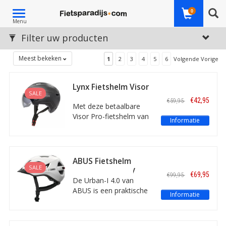
Toggle
0
Menu
navigation
Filter uw producten
Meest bekeken
1
2
3
4
5
6
Volgende Vorige
Lynx Fietshelm Visor
SALE
Pro L/XL Zwart
€42,95
€59,95
Met deze betaalbare
Visor Pro-fietshelm van
Informatie
Lynx gaat u veilig over
straat. De helm voldoet
aan alle eisen die
wettelijk gesteld zijn
ABUS Fietshelm
voor een verplichte
SALE
Urban-I 4.0 Shiny
€69,95
€99,95
Speed Pedelec- of
White L
De Urban-I 4.0 van
snorfietshelm. Met twee
ABUS is een praktische
Informatie
vizieren: helder en
stadsfietshelm, met
donker.
goede ventilatie, een
handig verstelsysteem,