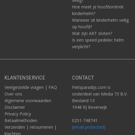
veilig?
Hoe meet je hoofdomtrek
kinderhelm?
Wanneer zit kinderhelm veilig
op hoofd?
Wat zijn ART sloten?
Is een speed pedelec helm
verplicht?
KLANTENSERVICE
CONTACT
Veelgestelde vragen | FAQ
Fietsparadijs.com is
Over ons
onderdeel van Media 73 B.V.
Algemene voorwaarden
Biesland 13
Disclaimer
1948 RJ Beverwijk
Privacy Policy
Betaalmethoden
0251-748741
Verzenden | retourneren |
[email protected]
klachten