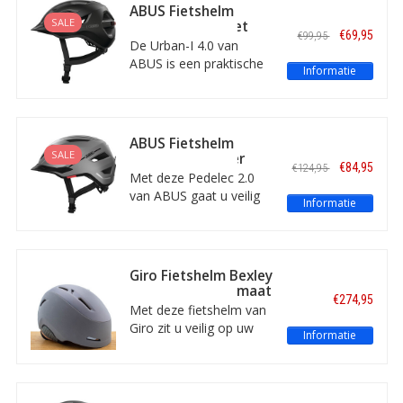
voldoet aan alle
ABUS Fietshelm
wettelijke eisen voor
SALE
Urban-I 4.0 Velvet
€69,95
€99,95
een verplichte Speed
Black XL
De Urban-I 4.0 van
Pedelec -fietshelm.
ABUS is een praktische
Informatie
Maat L.
stadsfietshelm, met
goede ventilatie, een
handig verstelsysteem,
insectengaas, reflectie
ABUS Fietshelm
en een LED-achterlicht.
SALE
Pedelec 2.0 Silver
€84,95
€124,95
Maat XL.
Edition S
Met deze Pedelec 2.0
van ABUS gaat u veilig
Informatie
over straat. De helm
voldoet aan alle eisen
die wettelijk gesteld zijn
voor een verplichte
Giro Fietshelm Bexley
Speed Pedelec -
MIPS Titanium - maat
€274,95
fietshelm. Inclusief
L
Met deze fietshelm van
geïntegreerde
Giro zit u veilig op uw
Informatie
regenhoes en LED-
fiets, e-bike of Speed
achterlicht.
Pedelec. De
geavanceerde fietshelm
heeft MIPS-