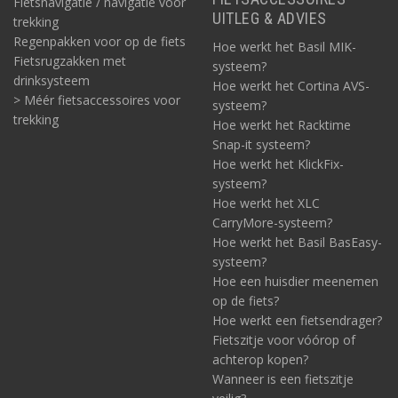
Fietsnavigatie / navigatie voor
UITLEG & ADVIES
trekking
Regenpakken voor op de fiets
Hoe werkt het Basil MIK-
Fietsrugzakken met
systeem?
drinksysteem
Hoe werkt het Cortina AVS-
> Méér fietsaccessoires voor
systeem?
trekking
Hoe werkt het Racktime
Snap-it systeem?
Hoe werkt het KlickFix-
systeem?
Hoe werkt het XLC
CarryMore-systeem?
Hoe werkt het Basil BasEasy-
systeem?
Hoe een huisdier meenemen
op de fiets?
Hoe werkt een fietsendrager?
Fietszitje voor vóórop of
achterop kopen?
Wanneer is een fietszitje