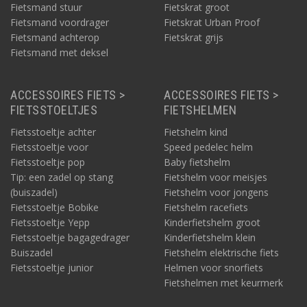
Fietsmand stuur
Fietskrat groot
Fietsmand voordrager
Fietskrat Urban Proof
Fietsmand achterop
Fietskrat grijs
Fietsmand met deksel
ACCESSOIRES FIETS >
ACCESSOIRES FIETS >
FIETSSTOELTJES
FIETSHELMEN
Fietsstoeltje achter
Fietshelm kind
Fietsstoeltje voor
Speed pedelec helm
Fietsstoeltje pop
Baby fietshelm
Tip: een zadel op stang
Fietshelm voor meisjes
(buiszadel)
Fietshelm voor jongens
Fietsstoeltje Bobike
Fietshelm racefiets
Fietsstoeltje Yepp
Kinderfietshelm groot
Fietsstoeltje bagagedrager
Kinderfietshelm klein
Buiszadel
Fietshelm elektrische fiets
Fietsstoeltje junior
Helmen voor snorfiets
Fietshelmen met keurmerk