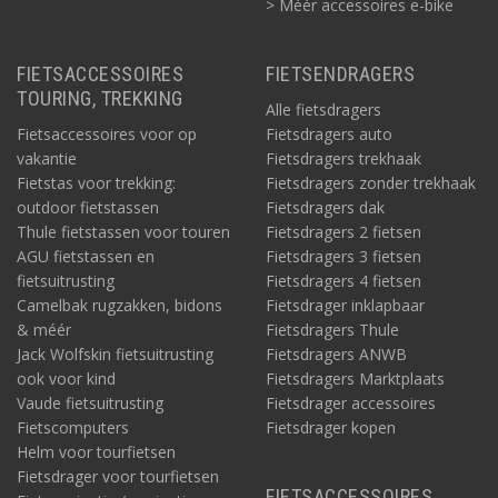
> Méér accessoires e-bike
FIETSACCESSOIRES
FIETSENDRAGERS
TOURING, TREKKING
Alle fietsdragers
Fietsaccessoires voor op
Fietsdragers auto
vakantie
Fietsdragers trekhaak
Fietstas voor trekking:
Fietsdragers zonder trekhaak
outdoor fietstassen
Fietsdragers dak
Thule fietstassen voor touren
Fietsdragers 2 fietsen
AGU fietstassen en
Fietsdragers 3 fietsen
fietsuitrusting
Fietsdragers 4 fietsen
Camelbak rugzakken, bidons
Fietsdrager inklapbaar
& méér
Fietsdragers Thule
Jack Wolfskin fietsuitrusting
Fietsdragers ANWB
ook voor kind
Fietsdragers Marktplaats
Vaude fietsuitrusting
Fietsdrager accessoires
Fietscomputers
Fietsdrager kopen
Helm voor tourfietsen
Fietsdrager voor tourfietsen
FIETSACCESSOIRES