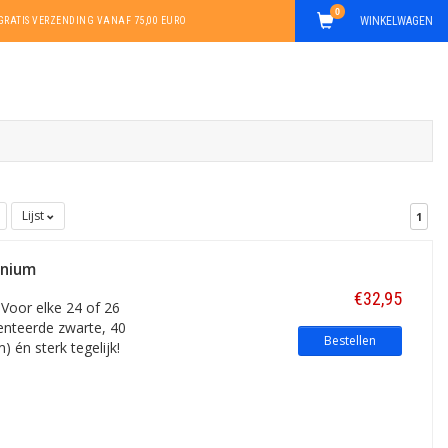
0
WINKELWAGEN
GRATIS VERZENDING VANAF 75,00 EURO
Lijst
1
inium
€32,95
 Voor elke 24 of 26
tenteerde zwarte, 40
Bestellen
 én sterk tegelijk!