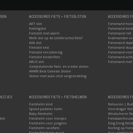
SSEN
ACCESSOIRES FIETS > FIETSSLOTEN
ACCESSOIRES F
ART slot
Fietsmand hon
Kettingslot
Fietsmand kinde
Fietsslot met alarm
Fietsmand riet
Welk slot op de (elektrische) fiets?
Kratmanden voo
AXA slot
Fietsmand staal
Fietsslot test
Fietsmand stuu
Fietsslot verzekering
Fietsmand voor
Fietsslot kinderfiets
Fietsmand acht
ABUS slot
Fietsmand met 
Gelijksluitende fiets- en e-bike sloten
ANWB Best Geteste Sloten
Sloten met auto-click vergrendeling
OELTJES
ACCESSOIRES FIETS > FIETSHELMEN
ACCESSOIRES F
Fietshelm kind
Retouren | Bui
Speed pedelec helm
Voordrager fiet
Baby fietshelm
Windscherm fie
del)
Fietshelm voor meisjes
Fietskaarthoud
Fietshelm voor jongens
Ding Dong fiets
Fietshelm racefiets
Korting op Fiets
Kinderfietshelm groot
Accu elektrisch