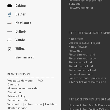
Buiszadel
Dakine
Fietsstoeltje junior
Deuter
New Looxs
Ortlieb
FIETS, FIETSACCESSOIRES KIND
Kinderfiets
Vaude
Loopfiets 1, 2, 3, 4, 5 jaar
Kinderfietskar
Willex
Fietszitjes
Fietshelm voor kind
Meer merken
Fietshelm voor baby
Fietstas voor kind
Fietsslot voor kind
Fietsmand voor kind
Fietskrat voor kind
KLANTENSERVICE
Back to school / spullen fiets
Veelgestelde vragen | FAQ
> Méér fietsaccessoires kind
Over ons
Algemene voorwaarden
Disclaimer
Privacy Policy
FIETSACCESSOIRES UITLEG & A
Betaalmethoden
Verzenden | retourneren | klachten
Hoe werkt het Basil MIK-syste
Klantenservice
Hoe werkt het Cortina AVS-sys