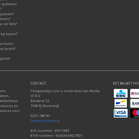
t systeem?
?
systeem?
steem?
 de fiets?
erop kopen?
derhelm?
op hoofd?
licht?
CONTACT
BETAALMETHO
sen,
Fietsparadijs.com is onderdeel van Media
atten,
73 B.V.
fietshelmen,
Biesland 13
cessoires en
1948 RJ Beverwijk
ssoires voor
0251-748741
[email protected]
KvK nummer: 61011983
BTW nummer: NL854164637B01