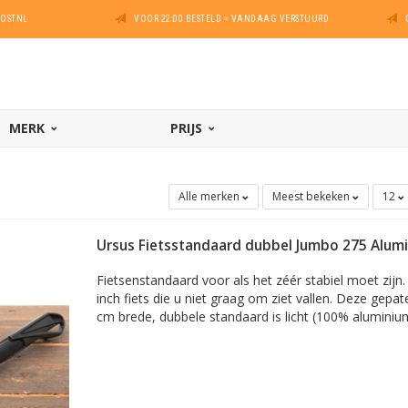
POSTNL
VOOR 22:00 BESTELD = VANDAAG VERSTUURD
MERK
PRIJS
Alle merken
Meest bekeken
12
Ursus Fietsstandaard dubbel Jumbo 275 Alum
Fietsenstandaard voor als het zéér stabiel moet zijn.
inch fiets die u niet graag om ziet vallen. Deze gepa
cm brede, dubbele standaard is licht (100% aluminium)