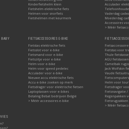
Kinderfietshelm klein
Acculader elekt
Fietshelm elektrische fiets
Telefoonhouder
Helmen voor snorfiets
Vaderdag cadea
Fietshelmen met keurmerk
Moederdag cade
Accessoires voor
> Méér fietsacc
, BABY
FIETSACCESSOIRES E-BIKE
FIETSACCESSOI
Fietstas elektrische fiets
Fietsaccessoire
Fietsslot voor e-bike
Fietstas voor tr
Fietsmand voor e-bike
Thule fietstass
Fietszitje voor e-bike
AGU fietstassen 
Helm voor e-bike
Camelbak rugz
Helm voor speed pedelec
Jack Wolfskin fi
Acculader voor e-bike
Vaude fietsuitru
Nieuwe accu elektrische fiets
Fietscomputers
Accu e-bike zoeken op merk
Helm voor tour
Fietsdrager voor elektrische fietsen
Fietsdrager voo
Laptoptassen voor e-bikes
Fietsnavigatie /
Betaling Bebat bedrijven België
Regenpakken vo
> Méér accessoires e-bike
Fietsrugzakken
> Méér fietsacc
DVIES
em?
teem?