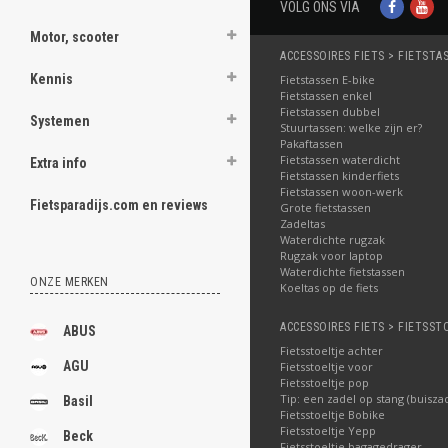
VOLG ONS VIA
Motor, scooter
ACCESSOIRES FIETS > FIETSTA
Kennis
Fietstassen E-bike
Fietstassen enkel
Fietstassen dubbel
Systemen
Stuurtassen: welke zijn er?
Pakaftassen
Fietstassen waterdicht
Extra info
Fietstassen kinderfiets
Fietstassen woon-werk
Fietsparadijs.com en reviews
Grote fietstassen
Zadeltas
Waterdichte rugzak
Rugzak voor laptop
Waterdichte fietstassen
ONZE MERKEN
Koeltas op de fiets
ACCESSOIRES FIETS > FIETSST
ABUS
Fietsstoeltje achter
AGU
Fietsstoeltje voor
Fietsstoeltje pop
Tip: een zadel op stang (buisza
Basil
Fietsstoeltje Bobike
Fietsstoeltje Yepp
Beck
Fietsstoeltje bagagedrager