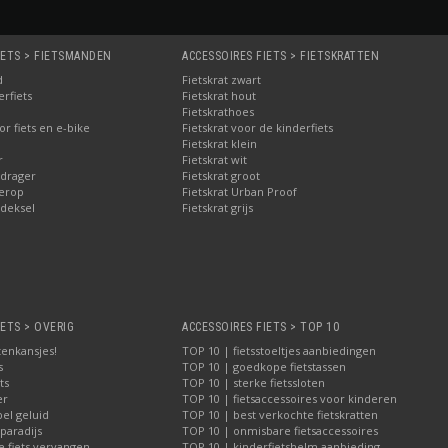
IETS > FIETSMANDEN
ACCESSOIRES FIETS > FIETSKRATTEN
d
Fietskrat zwart
rfiets
Fietskrat hout
Fietskrathoes
r fiets en e-bike
Fietskrat voor de kinderfiets
Fietskrat klein
r
Fietskrat wit
drager
Fietskrat groot
erop
Fietskrat Urban Proof
deksel
Fietskrat grijs
IETS > OVERIG
ACCESSOIRES FIETS > TOP 10
tenkansjes!
TOP 10 | fietsstoeltjes aanbiedingen
s
TOP 10 | goedkope fietstassen
ts
TOP 10 | sterke fietssloten
er
TOP 10 | fietsaccessoires voor kinderen
bel geluid
TOP 10 | best verkochte fietskratten
paradijs
TOP 10 | onmisbare fietsaccessoires
e fiets vervangen
TOP 10 | kinderfietshelm aanbieding