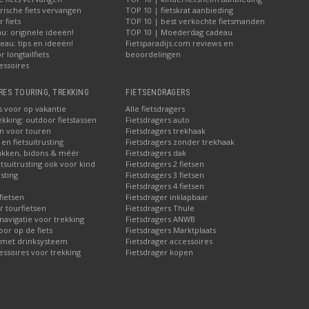
rische fiets vervangen
TOP 10 | fietskrat aanbieding
 fiets
TOP 10 | best verkochte fietsmanden
u: originele ideeën!
TOP 10 | Moederdag cadeau
au: tips en ideeën!
Fietsparadijs.com reviews en
 longtailfiets
beoordelingen
essoires
RES TOURING, TREKKING
FIETSENDRAGERS
s voor op vakantie
Alle fietsdragers
ekking: outdoor fietstassen
Fietsdragers auto
en voor touren
Fietsdragers trekhaak
en fietsuitrusting
Fietsdragers zonder trekhaak
akken, bidons & méér
Fietsdragers dak
etsuitrusting ook voor kind
Fietsdragers 2 fietsen
sting
Fietsdragers 3 fietsen
Fietsdragers 4 fietsen
fietsen
Fietsdrager inklapbaar
r tourfietsen
Fietsdragers Thule
 navigatie voor trekking
Fietsdragers ANWB
or op de fiets
Fietsdragers Marktplaats
 met drinksysteem
Fietsdrager accessoires
essoires voor trekking
Fietsdrager kopen