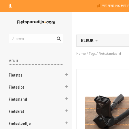
VERZENDING MET 
KLEUR
Home
/
Tags
/
Fietsstandaard
MENU
Fietstas
Fietsslot
Fietsmand
Fietskrat
Fietsstoeltje