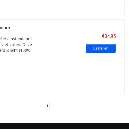
inium
€34,95
 fietsenstandaard.
 ziet vallen. Deze
Bestellen
d is licht (100%
1