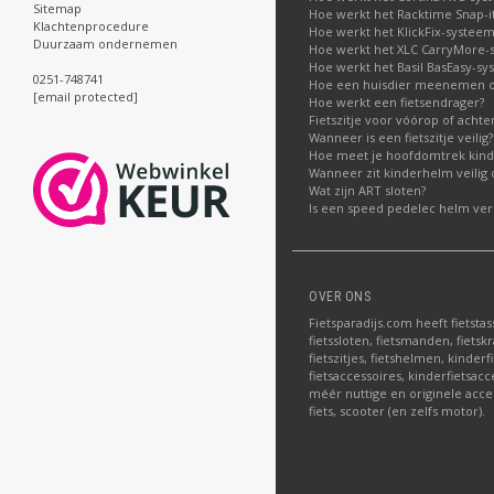
Sitemap
Hoe werkt het Racktime Snap-i
Klachtenprocedure
Hoe werkt het KlickFix-systeem
Duurzaam ondernemen
Hoe werkt het XLC CarryMore-
Hoe werkt het Basil BasEasy-sy
0251-748741
Hoe een huisdier meenemen op
[email protected]
Hoe werkt een fietsendrager?
Fietszitje voor vóórop of acht
Wanneer is een fietszitje veilig?
Hoe meet je hoofdomtrek kin
Wanneer zit kinderhelm veilig 
Wat zijn ART sloten?
Is een speed pedelec helm verp
OVER ONS
Fietsparadijs.com heeft fietstas
fietssloten, fietsmanden, fietskr
fietszitjes, fietshelmen, kinder
fietsaccessoires, kinderfietsac
méér nuttige en originele acce
fiets, scooter (en zelfs motor).