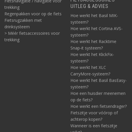
Fietsnavigatie / navigatie voor
UITLEG & ADVIES
trekking
Regenpakken voor op de fiets
Hoe werkt het Basil MIK-
Fietsrugzakken met
systeem?
drinksysteem
Hoe werkt het Cortina AVS-
> Méér fietsaccessoires voor
systeem?
trekking
Hoe werkt het Racktime
Snap-it systeem?
Hoe werkt het KlickFix-
systeem?
Hoe werkt het XLC
CarryMore-systeem?
Hoe werkt het Basil BasEasy-
systeem?
Hoe een huisdier meenemen
op de fiets?
Hoe werkt een fietsendrager?
Fietszitje voor vóórop of
achterop kopen?
Wanneer is een fietszitje