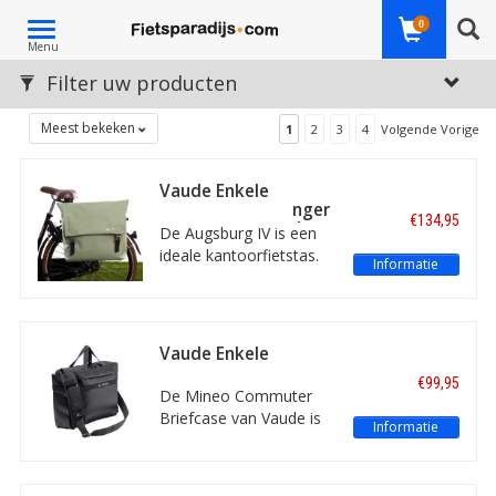
Toggle
0
Menu
navigation
Filter uw producten
Meest bekeken
1
2
3
4
Volgende Vorige
Vaude Enkele
fietstas / messenger
€134,95
Augsburg IV 20L L
De Augsburg IV is een
Willow Green
ideale kantoorfietstas.
Informatie
Deze klassieker van
Vaude heeft een update
gekregen, waaronder
een sportievere look en
Vaude Enkele
een grotere klep. De
fietstas Mineo
€99,95
fietstas is voorzien van
Commuter Briefcase
De Mineo Commuter
17 Black
een verstelbare Plug and
Briefcase van Vaude is
Informatie
Ride-montagerail.
een ideale
kantoorfietstas. De
fietstas is voorzien van