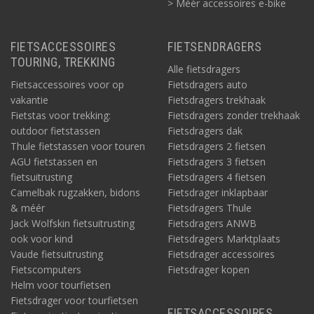
> Méér accessoires e-bike
FIETSACCESSOIRES
FIETSENDRAGERS
TOURING, TREKKING
Alle fietsdragers
Fietsaccessoires voor op
Fietsdragers auto
vakantie
Fietsdragers trekhaak
Fietstas voor trekking:
Fietsdragers zonder trekhaak
outdoor fietstassen
Fietsdragers dak
Thule fietstassen voor touren
Fietsdragers 2 fietsen
AGU fietstassen en
Fietsdragers 3 fietsen
fietsuitrusting
Fietsdragers 4 fietsen
Camelbak rugzakken, bidons
Fietsdrager inklapbaar
& méér
Fietsdragers Thule
Jack Wolfskin fietsuitrusting
Fietsdragers ANWB
ook voor kind
Fietsdragers Marktplaats
Vaude fietsuitrusting
Fietsdrager accessoires
Fietscomputers
Fietsdrager kopen
Helm voor tourfietsen
Fietsdrager voor tourfietsen
FIETSACCESSOIRES