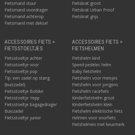
Fietsmand stuur
Fietskrat groot
Fietsmand voordrager
Fietskrat Urban Proof
Fietsmand achterop
Fietskrat grijs
Fietsmand met deksel
ACCESSOIRES FIETS >
ACCESSOIRES FIETS >
FIETSSTOELTJES
FIETSHELMEN
Fietsstoeltje achter
Fietshelm kind
Fietsstoeltje voor
Speed pedelec helm
Fietsstoeltje pop
Baby fietshelm
Tip: een zadel op stang
Fietshelm voor meisjes
(buiszadel)
Fietshelm voor jongens
Fietsstoeltje Bobike
Fietshelm racefiets
Fietsstoeltje Yepp
Kinderfietshelm groot
Fietsstoeltje bagagedrager
Kinderfietshelm klein
Buiszadel
Fietshelm elektrische fiets
Fietsstoeltje junior
Helmen voor snorfiets
Fietshelmen met keurmerk