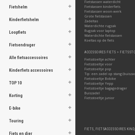
Fietstassen waterdicht
Fietstassen kinderfiets
Fietshelm
Fietstassen woon-werk
Grote fietstassen
Kinderfietshelm
Zadeltas
Waterdichte rugzak
Rugzak voor laptop
Loopfiets
Waterdichte fietstassen
Koeltas op de fiets
Fietsendrager
ACCESSOIRES FIETS > FIETSST
Alle fietsaccessoires
Fietsstoeltje achter
Fietsstoeltje voor
Fietsstoeltje pop
Kinderfiets accessoires
Tip: een zadel op stang (buisza
Fietsstoeltje Bobike
TOP 10
Fietsstoeltje Yepp
Fietsstoeltje bagagedrager
Buiszadel
Korting
Fietsstoeltje junior
E-bike
Touring
FIETS, FIETSACCESSOIRES KIND
Fiets en dier