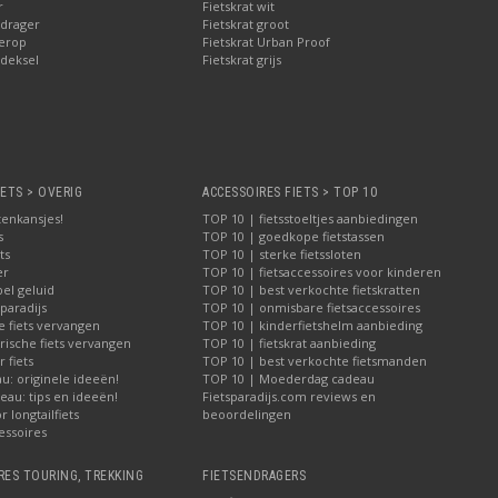
r
Fietskrat wit
drager
Fietskrat groot
erop
Fietskrat Urban Proof
deksel
Fietskrat grijs
IETS > OVERIG
ACCESSOIRES FIETS > TOP 10
tenkansjes!
TOP 10 | fietsstoeltjes aanbiedingen
s
TOP 10 | goedkope fietstassen
ts
TOP 10 | sterke fietssloten
er
TOP 10 | fietsaccessoires voor kinderen
bel geluid
TOP 10 | best verkochte fietskratten
paradijs
TOP 10 | onmisbare fietsaccessoires
e fiets vervangen
TOP 10 | kinderfietshelm aanbieding
rische fiets vervangen
TOP 10 | fietskrat aanbieding
 fiets
TOP 10 | best verkochte fietsmanden
u: originele ideeën!
TOP 10 | Moederdag cadeau
au: tips en ideeën!
Fietsparadijs.com reviews en
 longtailfiets
beoordelingen
essoires
RES TOURING, TREKKING
FIETSENDRAGERS