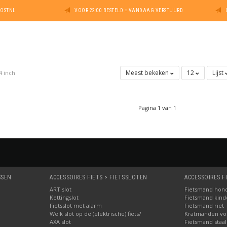
POSTNL
VOOR 22:00 BESTELD = VANDAAG VERSTUURD
Meest bekeken
12
Lijst
4 inch
.
Pagina 1 van 1
SSEN
ACCESSOIRES FIETS > FIETSSLOTEN
ACCESSOIRES F
ART slot
Fietsmand hon
Kettingslot
Fietsmand kinde
Fietsslot met alarm
Fietsmand riet
Welk slot op de (elektrische) fiets?
Kratmanden voo
AXA slot
Fietsmand staal