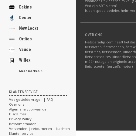
Wanneer zit kinderhelm veilig 
Wat zijn ART sloten?
Dakine
Is een speed pedelec helm verp
Deuter
New Looxs
OVER ONS
Ortlieb
Fietsparadijs.com heeft fietstas
fietssloten, fietsmanden, fietskr
Vaude
fietszitjes, fietshelmen, kinder
fietsaccessoires, kinderfietsac
Willex
méér nuttige en originele acce
fiets, scooter (en zelfs motor).
Meer merken
KLANTENSERVICE
Veelgestelde vragen | FAQ
Over ons
Algemene voorwaarden
Disclaimer
Privacy Policy
Betaalmethoden
Verzenden | retourneren | klachten
Klantenservice