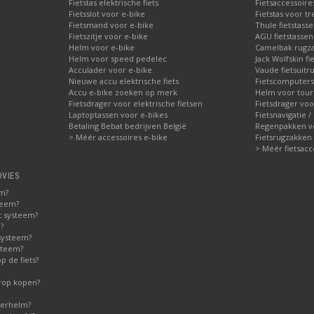
Fietstas elektrische fiets
Fietsaccessoire
Fietsslot voor e-bike
Fietstas voor tr
Fietsmand voor e-bike
Thule fietstass
Fietszitje voor e-bike
AGU fietstassen 
Helm voor e-bike
Camelbak rugz
Helm voor speed pedelec
Jack Wolfskin fi
Acculader voor e-bike
Vaude fietsuitru
Nieuwe accu elektrische fiets
Fietscomputers
Accu e-bike zoeken op merk
Helm voor tour
Fietsdrager voor elektrische fietsen
Fietsdrager voo
Laptoptassen voor e-bikes
Fietsnavigatie /
Betaling Bebat bedrijven België
Regenpakken vo
> Méér accessoires e-bike
Fietsrugzakken
> Méér fietsacc
DVIES
em?
teem?
t systeem?
?
systeem?
steem?
 de fiets?
erop kopen?
derhelm?