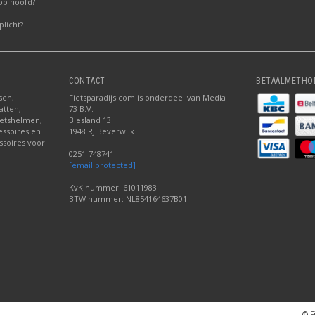
op hoofd?
licht?
CONTACT
BETAALMETHO
sen,
Fietsparadijs.com is onderdeel van Media
atten,
73 B.V.
fietshelmen,
Biesland 13
cessoires en
1948 RJ Beverwijk
ssoires voor
0251-748741
[email protected]
KvK nummer: 61011983
BTW nummer: NL854164637B01
© F