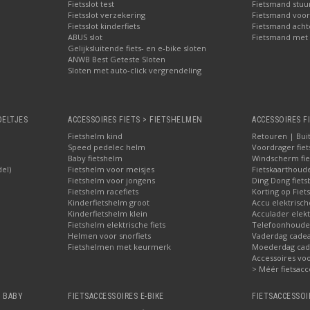
Fietsslot test
Fietsmand stuu
Fietsslot verzekering
Fietsmand voor
Fietsslot kinderfiets
Fietsmand acht
ABUS slot
Fietsmand met 
Gelijksluitende fiets- en e-bike sloten
ANWB Best Geteste Sloten
Sloten met auto-click vergrendeling
OELTJES
ACCESSOIRES FIETS > FIETSHELMEN
ACCESSOIRES F
Fietshelm kind
Retouren | Bui
Speed pedelec helm
Voordrager fiet
Baby fietshelm
Windscherm fie
del)
Fietshelm voor meisjes
Fietskaarthoud
Fietshelm voor jongens
Ding Dong fiets
Fietshelm racefiets
Korting op Fiets
Kinderfietshelm groot
Accu elektrisch
Kinderfietshelm klein
Acculader elekt
Fietshelm elektrische fiets
Telefoonhouder
Helmen voor snorfiets
Vaderdag cadea
Fietshelmen met keurmerk
Moederdag cade
Accessoires voor
> Méér fietsacc
, BABY
FIETSACCESSOIRES E-BIKE
FIETSACCESSOI