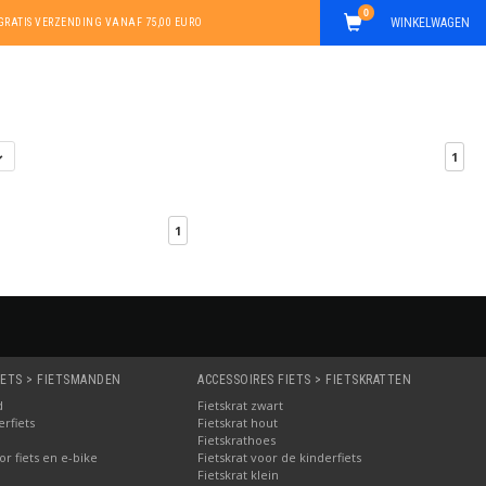
0
WINKELWAGEN
GRATIS VERZENDING VANAF 75,00 EURO
1
1
IETS > FIETSMANDEN
ACCESSOIRES FIETS > FIETSKRATTEN
d
Fietskrat zwart
rfiets
Fietskrat hout
Fietskrathoes
r fiets en e-bike
Fietskrat voor de kinderfiets
Fietskrat klein