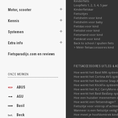
Kinderfiets
Loopfiets 1, 2, 3, 4, 5 jaar
Kinderfietskar
Motor, scooter
Fietszitjes
Fietshelm voor kind
Kennis
Fietshelm voor baby
Fietstas voor kind
Fietsslot voor kind
Systemen
Fietsmand voor kind
Fietskrat voor kind
Extra info
Back to school / spullen fiets
> Méér fietsaccessoires kind
Fietsparadijs.com en reviews
FIETSACCESSOIRES UITLEG & A
Hoe werkt het Basil MIK-syste
ONZE MERKEN
Hoe werkt het Cortina AVS-sys
Hoe werkt het Racktime Snap-i
Hoe werkt het KlickFix-systeem
ABUS
Hoe werkt het XLC CarryMore-
Hoe werkt het Basil BasEasy-sy
AGU
Hoe een huisdier meenemen op
Hoe werkt een fietsendrager?
Basil
Fietszitje voor vóórop of acht
Wanneer is een fietszitje veilig?
Hoe meet je hoofdomtrek kin
Beck