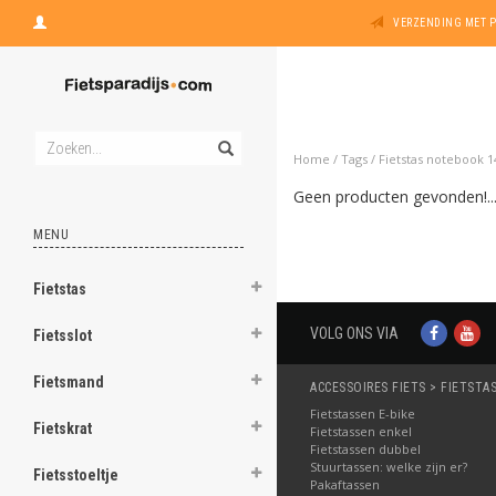
VERZENDING MET 
Home
/
Tags
/
Fietstas notebook 1
Geen producten gevonden!..
MENU
Fietstas
VOLG ONS VIA
Fietsslot
Fietsmand
ACCESSOIRES FIETS > FIETSTA
Fietstassen E-bike
Fietskrat
Fietstassen enkel
Fietstassen dubbel
Stuurtassen: welke zijn er?
Fietsstoeltje
Pakaftassen