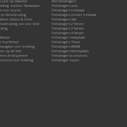
s voor op vakantie
Alle fietsdragers
ekking: outdoor fietstassen
Fietsdragers auto
en voor touren
Fietsdragers trekhaak
en fietsuitrusting
Fietsdragers zonder trekhaak
akken, bidons & méér
Fietsdragers dak
etsuitrusting ook voor kind
Fietsdragers 2 fietsen
sting
Fietsdragers 3 fietsen
Fietsdragers 4 fietsen
fietsen
Fietsdrager inklapbaar
r tourfietsen
Fietsdragers Thule
 navigatie voor trekking
Fietsdragers ANWB
or op de fiets
Fietsdragers Marktplaats
 met drinksysteem
Fietsdrager accessoires
essoires voor trekking
Fietsdrager kopen