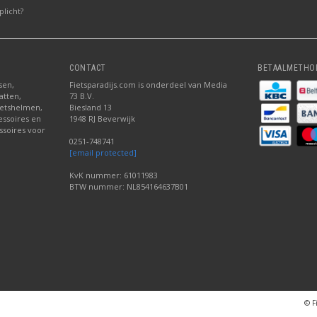
licht?
CONTACT
BETAALMETHO
sen,
Fietsparadijs.com is onderdeel van Media
atten,
73 B.V.
fietshelmen,
Biesland 13
cessoires en
1948 RJ Beverwijk
ssoires voor
0251-748741
[email protected]
KvK nummer: 61011983
BTW nummer: NL854164637B01
© F