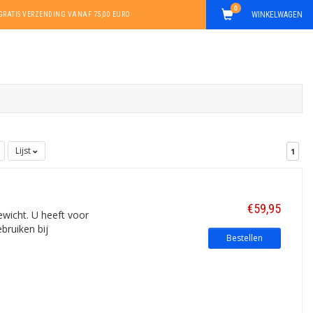
0
WINKELWAGEN
GRATIS VERZENDING VANAF 75,00 EURO
Lijst
1
€59,95
gewicht. U heeft voor
bruiken bij
Bestellen