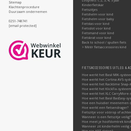
Loopfiets 1, 2, 3, 4, 5 jaar
Sitemap
Kinderfietskar
Klachtenprocedure
Fietszitjes
Duurzaam ondernemen
Fietshelm voor kind
Fietshelm voor baby
0251-748741
Fietstas voor kind
[email protected]
Fietsslot voor kind
Fietsmand voor kind
Fietskrat voor kind
Back to school / spullen fiets
> Méér fietsaccessoires kind
FIETSACCESSOIRES UITLEG & A
Hoe werkt het Basil MIK-syste
Hoe werkt het Cortina AVS-sys
Hoe werkt het Racktime Snap-i
Hoe werkt het KlickFix-systeem
Hoe werkt het XLC CarryMore-
Hoe werkt het Basil BasEasy-sy
Hoe een huisdier meenemen op
Hoe werkt een fietsendrager?
Fietszitje voor vóórop of acht
Wanneer is een fietszitje veilig?
Hoe meet je hoofdomtrek kin
Wanneer zit kinderhelm veilig 
Wat zijn ART sloten?