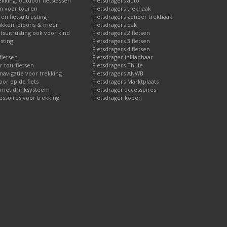
ekking: outdoor fietstassen
Fietsdragers auto
en voor touren
Fietsdragers trekhaak
en fietsuitrusting
Fietsdragers zonder trekhaak
akken, bidons & méér
Fietsdragers dak
etsuitrusting ook voor kind
Fietsdragers 2 fietsen
sting
Fietsdragers 3 fietsen
Fietsdragers 4 fietsen
fietsen
Fietsdrager inklapbaar
r tourfietsen
Fietsdragers Thule
 navigatie voor trekking
Fietsdragers ANWB
or op de fiets
Fietsdragers Marktplaats
 met drinksysteem
Fietsdrager accessoires
essoires voor trekking
Fietsdrager kopen