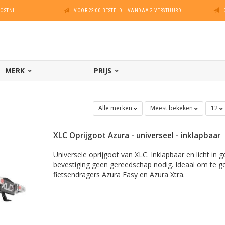
POSTNL
VOOR 22:00 BESTELD = VANDAAG VERSTUURD
MERK
PRIJS
l
Alle merken
Meest bekeken
12
XLC Oprijgoot Azura - universeel - inklapbaar
Universele oprijgoot van XLC. Inklapbaar en licht in 
bevestiging geen gereedschap nodig. Ideaal om te ge
fietsendragers Azura Easy en Azura Xtra.