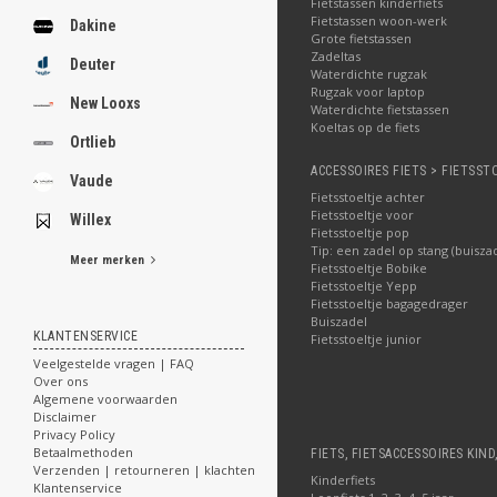
Fietstassen kinderfiets
Fietstassen woon-werk
Dakine
Grote fietstassen
Zadeltas
Deuter
Waterdichte rugzak
Rugzak voor laptop
New Looxs
Waterdichte fietstassen
Koeltas op de fiets
Ortlieb
ACCESSOIRES FIETS > FIETSST
Vaude
Fietsstoeltje achter
Fietsstoeltje voor
Willex
Fietsstoeltje pop
Tip: een zadel op stang (buisza
Meer merken
Fietsstoeltje Bobike
Fietsstoeltje Yepp
Fietsstoeltje bagagedrager
Buiszadel
KLANTENSERVICE
Fietsstoeltje junior
Veelgestelde vragen | FAQ
Over ons
Algemene voorwaarden
Disclaimer
Privacy Policy
Betaalmethoden
FIETS, FIETSACCESSOIRES KIND
Verzenden | retourneren | klachten
Kinderfiets
Klantenservice