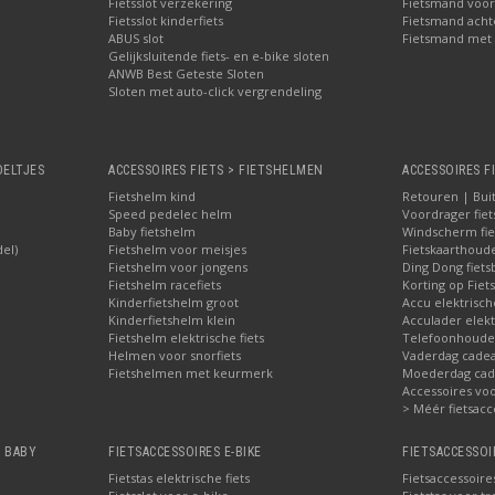
Fietsslot verzekering
Fietsmand voor
Fietsslot kinderfiets
Fietsmand acht
ABUS slot
Fietsmand met 
Gelijksluitende fiets- en e-bike sloten
ANWB Best Geteste Sloten
Sloten met auto-click vergrendeling
OELTJES
ACCESSOIRES FIETS > FIETSHELMEN
ACCESSOIRES F
Fietshelm kind
Retouren | Bui
Speed pedelec helm
Voordrager fiet
Baby fietshelm
Windscherm fie
del)
Fietshelm voor meisjes
Fietskaarthoud
Fietshelm voor jongens
Ding Dong fiets
Fietshelm racefiets
Korting op Fiets
Kinderfietshelm groot
Accu elektrisch
Kinderfietshelm klein
Acculader elekt
Fietshelm elektrische fiets
Telefoonhouder
Helmen voor snorfiets
Vaderdag cadea
Fietshelmen met keurmerk
Moederdag cade
Accessoires voor
> Méér fietsacc
, BABY
FIETSACCESSOIRES E-BIKE
FIETSACCESSOI
Fietstas elektrische fiets
Fietsaccessoire