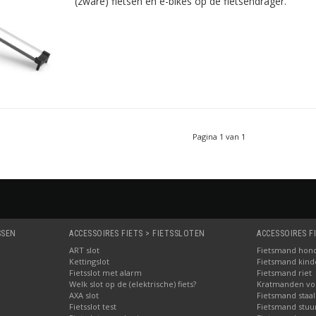
(zware) fietsen en e-bikes op de fietsendrager.
Pagina 1 van 1
SSEN
ACCESSOIRES FIETS > FIETSSLOTEN
ACCESSOIRES F
ART slot
Fietsmand hon
Kettingslot
Fietsmand kinde
Fietsslot met alarm
Fietsmand riet
Welk slot op de (elektrische) fiets?
Kratmanden voo
AXA slot
Fietsmand staal
Fietsslot test
Fietsmand stuu