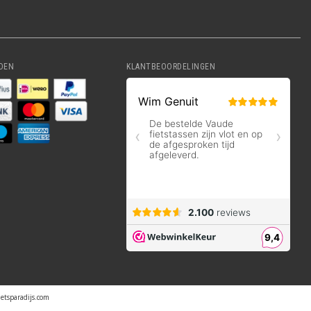
DEN
KLANTBEOORDELINGEN
ietsparadijs.com