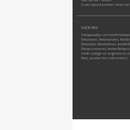
Is een speed pedelec helm verp
OVER ONS
Fietsparadijs.com heeft fietstas
fietssloten, fietsmanden, fietskr
fietszitjes, fietshelmen, kinder
fietsaccessoires, kinderfietsac
méér nuttige en originele acce
fiets, scooter (en zelfs motor).