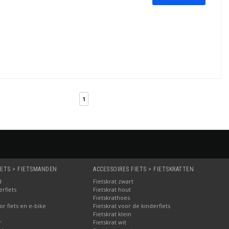
1
IETS > FIETSMANDEN
ACCESSOIRES FIETS > FIETSKRATTEN
d
Fietskrat zwart
rfiets
Fietskrat hout
Fietskrathoes
r fiets en e-bike
Fietskrat voor de kinderfiets
Fietskrat klein
r
Fietskrat wit