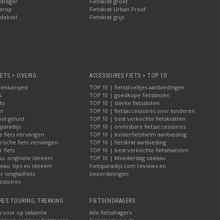
drager
Fietskrat groot
erop
Fietskrat Urban Proof
deksel
Fietskrat grijs
IETS > OVERIG
ACCESSOIRES FIETS > TOP 10
tenkansjes!
TOP 10 | fietsstoeltjes aanbiedingen
s
TOP 10 | goedkope fietstassen
ts
TOP 10 | sterke fietssloten
er
TOP 10 | fietsaccessoires voor kinderen
bel geluid
TOP 10 | best verkochte fietskratten
paradijs
TOP 10 | onmisbare fietsaccessoires
e fiets vervangen
TOP 10 | kinderfietshelm aanbieding
rische fiets vervangen
TOP 10 | fietskrat aanbieding
 fiets
TOP 10 | best verkochte fietsmanden
u: originele ideeën!
TOP 10 | Moederdag cadeau
au: tips en ideeën!
Fietsparadijs.com reviews en
 longtailfiets
beoordelingen
essoires
RES TOURING, TREKKING
FIETSENDRAGERS
s voor op vakantie
Alle fietsdragers