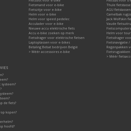
Fietsslot voor e-bike
Fietstas voor tr
Fietsmand voor e-bike
Thule fietstass
Fietszitje voor e-bike
AGU fietstassen 
Helm voor e-bike
Camelbak rugz
Helm voor speed pedelec
Jack Wolfskin fi
Acculader voor e-bike
Vaude fietsuitru
Nieuwe accu elektrische fiets
Fietscomputers
Accu e-bike zoeken op merk
Helm voor tour
Fietsdrager voor elektrische fietsen
Fietsdrager voo
Laptoptassen voor e-bikes
Fietsnavigatie /
Betaling Bebat bedrijven België
Regenpakken vo
> Méér accessoires e-bike
Fietsrugzakken
> Méér fietsacc
DVIES
em?
teem?
t systeem?
?
systeem?
steem?
 de fiets?
erop kopen?
derhelm?
op hoofd?