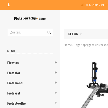
VERZENDING MET 
KLEUR
Home
/
Tags
/
oprijgoot universee
MENU
Fietstas
Fietsslot
Fietsmand
Fietskrat
Fietsstoeltje