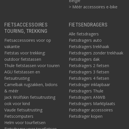
België
> Méér accessoires e-bike
FIETSACCESSOIRES
FIETSENDRAGERS
TOURING, TREKKING
Alle fietsdragers
Fietsaccessoires voor op
Fietsdragers auto
vakantie
Fietsdragers trekhaak
Fietstas voor trekking:
Fietsdragers zonder trekhaak
outdoor fietstassen
Fietsdragers dak
Thule fietstassen voor touren
Fietsdragers 2 fietsen
AGU fietstassen en
Fietsdragers 3 fietsen
fietsuitrusting
Fietsdragers 4 fietsen
Camelbak rugzakken, bidons
Fietsdrager inklapbaar
& méér
Fietsdragers Thule
Jack Wolfskin fietsuitrusting
Fietsdragers ANWB
ook voor kind
Fietsdragers Marktplaats
Vaude fietsuitrusting
Fietsdrager accessoires
Fietscomputers
Fietsdrager kopen
Helm voor tourfietsen
Fietsdrager voor tourfietsen