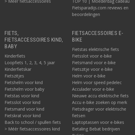
> Méér fietsaccessoires
TOP 10 | Moederdag cadeau
Fietsparadijs.com reviews en
beoordelingen
FIETS,
FIETSACCESSOIRES E-
FIETSACCESSOIRES KIND,
BIKE
BABY
Fietstas elektrische fiets
Kinderfiets
Fietsslot voor e-bike
Loopfiets 1, 2, 3, 4, 5 jaar
Fietsmand voor e-bike
Kinderfietskar
Fietszitje voor e-bike
Fietszitjes
Helm voor e-bike
Fietshelm voor kind
Helm voor speed pedelec
Fietshelm voor baby
Acculader voor e-bike
Fietstas voor kind
Nieuwe accu elektrische fiets
Fietsslot voor kind
Accu e-bike zoeken op merk
Fietsmand voor kind
Fietsdrager voor elektrische
Fietskrat voor kind
fietsen
Back to school / spullen fiets
Laptoptassen voor e-bikes
> Méér fietsaccessoires kind
Betaling Bebat bedrijven