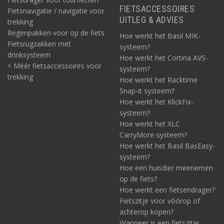
FIETSACCESSOIRES
Fietsnavigatie / navigatie voor
UITLEG & ADVIES
trekking
Regenpakken voor op de fiets
Hoe werkt het Basil MIK-
Fietsrugzakken met
systeem?
drinksysteem
Hoe werkt het Cortina AVS-
> Méér fietsaccessoires voor
systeem?
trekking
Hoe werkt het Racktime
Snap-it systeem?
Hoe werkt het KlickFix-
systeem?
Hoe werkt het XLC
CarryMore-systeem?
Hoe werkt het Basil BasEasy-
systeem?
Hoe een huisdier meenemen
op de fiets?
Hoe werkt een fietsendrager?
Fietszitje voor vóórop of
achterop kopen?
Wanneer is een fietszitje