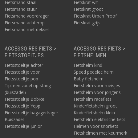
Fietsmand staal
Fietskrat wit
Fietsmand stuur
Fietskrat groot
Fietsmand voordrager
Fietskrat Urban Proof
Fietsmand achterop
Fietskrat grijs
Fietsmand met deksel
ACCESSOIRES FIETS >
ACCESSOIRES FIETS >
FIETSSTOELTJES
FIETSHELMEN
Fietsstoeltje achter
Fietshelm kind
Fietsstoeltje voor
Speed pedelec helm
Fietsstoeltje pop
Baby fietshelm
Tip: een zadel op stang
Fietshelm voor meisjes
(buiszadel)
Fietshelm voor jongens
Fietsstoeltje Bobike
Fietshelm racefiets
Fietsstoeltje Yepp
Kinderfietshelm groot
Fietsstoeltje bagagedrager
Kinderfietshelm klein
Buiszadel
Fietshelm elektrische fiets
Fietsstoeltje junior
Helmen voor snorfiets
Fietshelmen met keurmerk