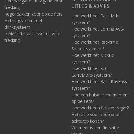
Fietsnavigatie / navigatie voor
UITLEG & ADVIES
trekking
Regenpakken voor op de fiets
Hoe werkt het Basil MIK-
Fietsrugzakken met
systeem?
drinksysteem
Hoe werkt het Cortina AVS-
> Méér fietsaccessoires voor
systeem?
trekking
Hoe werkt het Racktime
Snap-it systeem?
Hoe werkt het KlickFix-
systeem?
Hoe werkt het XLC
CarryMore-systeem?
Hoe werkt het Basil BasEasy-
systeem?
Hoe een huisdier meenemen
op de fiets?
Hoe werkt een fietsendrager?
Fietszitje voor vóórop of
achterop kopen?
Wanneer is een fietszitje