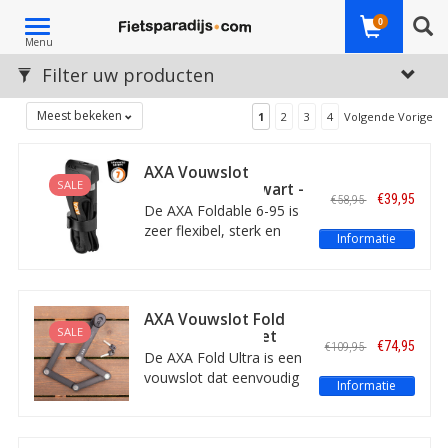
Toggle
0
Menu
navigation
Filter uw producten
Meest bekeken
1
2
3
4
Volgende Vorige
AXA Vouwslot
SALE
Foldable 6-95 Zwart -
€39,95
€58,95
Next Generation
De AXA Foldable 6-95 is
zeer flexibel, sterk en
Informatie
gemakkelijk te
vervoeren op een fiets.
Het zwarte vouwslot
heeft een lengte van 95
AXA Vouwslot Fold
centimeter. AXA Safety
SALE
Ultra met bracket
€74,95
€109,95
Index 7.
ART-2
De AXA Fold Ultra is een
vouwslot dat eenvoudig
Informatie
is in gebruik. Het sterke,
zwarte slot is 90 cm
lang, heeft een