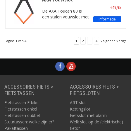
praktische houder voor
Toucan 80
€49,95
aan het frame. Met
De AXA Toucan 80 is
ART-2 keurmerk.
een stalen vouwslot met
Informatie
een eigentijds ontwerp
en een lengte van 80
centimeter. Inclusief
praktische houder voor
Pagina 1 van 4
1
2
3
4
Volgende Vorige
aan het frame.
ACCESSOIRES FIETS >
ACCESSOIRES FIETS >
FIETSTASSEN
FIETSSLOTEN
Fietstassen E-bike
ART slot
Fietstassen enkel
Kettingslot
Fietstassen dubbel
Fietsslot met alarm
Stuurtassen: welke zijn er?
Welk slot op de (elektrische)
Pakaftassen
fiets?