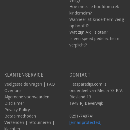
veilig?
Hoe meet je hoofdomtrek
kinderhelm?
Wanneer zit kinderhelm veilig
op hoofd?
Wat zijn ART sloten?
Is een speed pedelec helm
verplicht?
KLANTENSERVICE
CONTACT
Veelgestelde vragen | FAQ
Fietsparadijs.com is
Over ons
onderdeel van Media 73 B.V.
Algemene voorwaarden
Biesland 13
Disclaimer
1948 RJ Beverwijk
Privacy Policy
Betaalmethoden
0251-748741
Verzenden | retourneren |
[email protected]
klachten