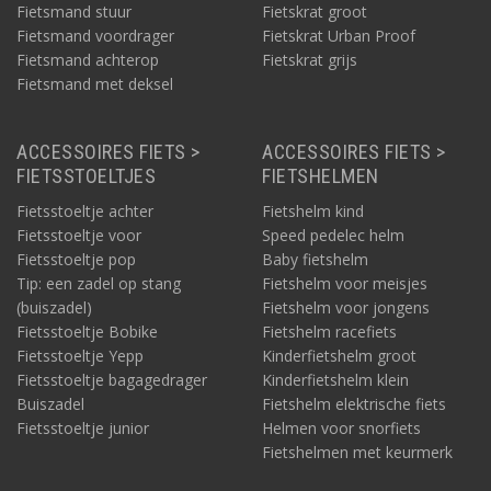
Fietsmand stuur
Fietskrat groot
Fietsmand voordrager
Fietskrat Urban Proof
Fietsmand achterop
Fietskrat grijs
Fietsmand met deksel
ACCESSOIRES FIETS >
ACCESSOIRES FIETS >
FIETSSTOELTJES
FIETSHELMEN
Fietsstoeltje achter
Fietshelm kind
Fietsstoeltje voor
Speed pedelec helm
Fietsstoeltje pop
Baby fietshelm
Tip: een zadel op stang
Fietshelm voor meisjes
(buiszadel)
Fietshelm voor jongens
Fietsstoeltje Bobike
Fietshelm racefiets
Fietsstoeltje Yepp
Kinderfietshelm groot
Fietsstoeltje bagagedrager
Kinderfietshelm klein
Buiszadel
Fietshelm elektrische fiets
Fietsstoeltje junior
Helmen voor snorfiets
Fietshelmen met keurmerk