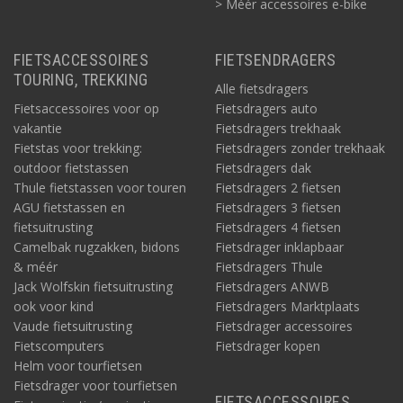
> Méér accessoires e-bike
FIETSACCESSOIRES
FIETSENDRAGERS
TOURING, TREKKING
Alle fietsdragers
Fietsaccessoires voor op
Fietsdragers auto
vakantie
Fietsdragers trekhaak
Fietstas voor trekking:
Fietsdragers zonder trekhaak
outdoor fietstassen
Fietsdragers dak
Thule fietstassen voor touren
Fietsdragers 2 fietsen
AGU fietstassen en
Fietsdragers 3 fietsen
fietsuitrusting
Fietsdragers 4 fietsen
Camelbak rugzakken, bidons
Fietsdrager inklapbaar
& méér
Fietsdragers Thule
Jack Wolfskin fietsuitrusting
Fietsdragers ANWB
ook voor kind
Fietsdragers Marktplaats
Vaude fietsuitrusting
Fietsdrager accessoires
Fietscomputers
Fietsdrager kopen
Helm voor tourfietsen
Fietsdrager voor tourfietsen
FIETSACCESSOIRES