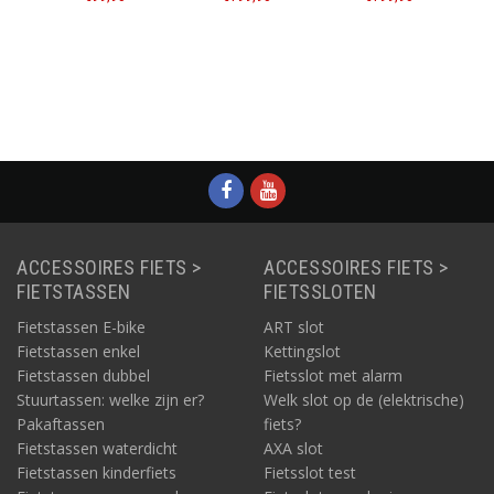
S
atie
Informatie
Informatie
Informatie
ACCESSOIRES FIETS >
ACCESSOIRES FIETS >
FIETSTASSEN
FIETSSLOTEN
Fietstassen E-bike
ART slot
Fietstassen enkel
Kettingslot
Fietstassen dubbel
Fietsslot met alarm
Stuurtassen: welke zijn er?
Welk slot op de (elektrische)
Pakaftassen
fiets?
Fietstassen waterdicht
AXA slot
Fietstassen kinderfiets
Fietsslot test