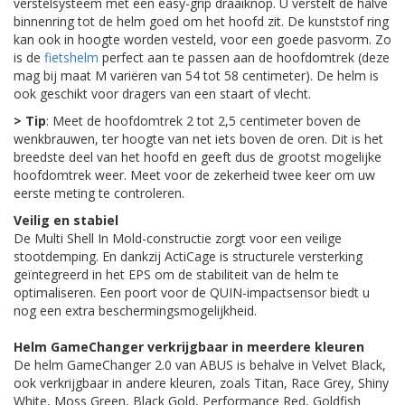
verstelsysteem met een easy-grip draaiknop. U verstelt de halve
binnenring tot de helm goed om het hoofd zit. De kunststof ring
kan ook in hoogte worden vesteld, voor een goede pasvorm. Zo
is de
fietshelm
perfect aan te passen aan de hoofdomtrek (deze
mag bij maat M variëren van 54 tot 58 centimeter). De helm is
ook geschikt voor dragers van een staart of vlecht.
> Tip
: Meet de hoofdomtrek 2 tot 2,5 centimeter boven de
wenkbrauwen, ter hoogte van net iets boven de oren. Dit is het
breedste deel van het hoofd en geeft dus de grootst mogelijke
hoofdomtrek weer. Meet voor de zekerheid twee keer om uw
eerste meting te controleren.
Veilig en stabiel
De Multi Shell In Mold-constructie zorgt voor een veilige
stootdemping. En dankzij ActiCage is structurele versterking
geïntegreerd in het EPS om de stabiliteit van de helm te
optimaliseren. Een poort voor de QUIN-impactsensor biedt u
nog een extra beschermingsmogelijkheid.
Helm GameChanger verkrijgbaar in meerdere kleuren
De helm GameChanger 2.0 van ABUS is behalve in Velvet Black,
ook verkrijgbaar in andere kleuren, zoals Titan, Race Grey, Shiny
White, Moss Green, Black Gold, Performance Red, Goldfish