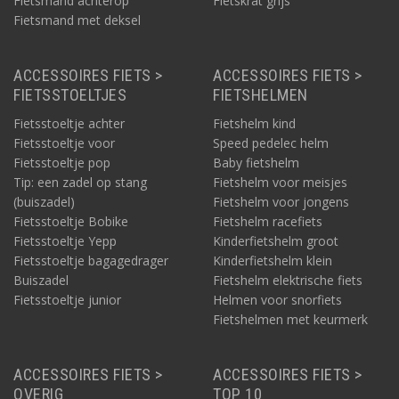
Fietsmand achterop
Fietskrat grijs
Fietsmand met deksel
ACCESSOIRES FIETS >
ACCESSOIRES FIETS >
FIETSSTOELTJES
FIETSHELMEN
Fietsstoeltje achter
Fietshelm kind
Fietsstoeltje voor
Speed pedelec helm
Fietsstoeltje pop
Baby fietshelm
Tip: een zadel op stang
Fietshelm voor meisjes
(buiszadel)
Fietshelm voor jongens
Fietsstoeltje Bobike
Fietshelm racefiets
Fietsstoeltje Yepp
Kinderfietshelm groot
Fietsstoeltje bagagedrager
Kinderfietshelm klein
Buiszadel
Fietshelm elektrische fiets
Fietsstoeltje junior
Helmen voor snorfiets
Fietshelmen met keurmerk
ACCESSOIRES FIETS >
ACCESSOIRES FIETS >
OVERIG
TOP 10