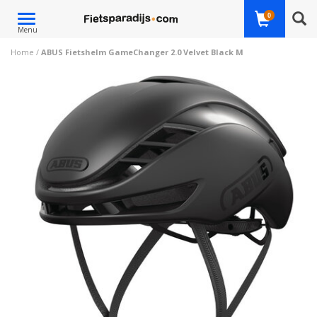
Toggle
0
Menu
navigation
Home
/
ABUS Fietshelm GameChanger 2.0 Velvet Black M