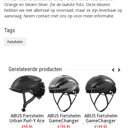
Orange en Gleam Silver. Zie de laatste foto. Deze kleuren
hebben we niet allemaal op voorraad, maar ze zijn leverbaar op
aanvraag. Neem contact met ons op voor meer informatie.
Tags
Fietshelm
Gerelateerde producten
tshelm
ABUS Fietshelm
ABUS Fietshelm
ABUS Fietshelm
l-Y Ace
GameChanger
GameChanger
GameChanger
lack M
2.0 Titan M
2.0 Velvet Black L
2.0 Velvet Black
95
€199,95
€199,95
€199,95