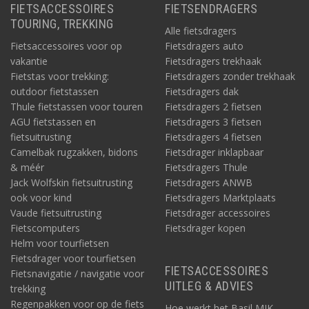
FIETSACCESSOIRES
FIETSENDRAGERS
TOURING, TREKKING
Alle fietsdragers
Fietsaccessoires voor op
Fietsdragers auto
vakantie
Fietsdragers trekhaak
Fietstas voor trekking:
Fietsdragers zonder trekhaak
outdoor fietstassen
Fietsdragers dak
Thule fietstassen voor touren
Fietsdragers 2 fietsen
AGU fietstassen en
Fietsdragers 3 fietsen
fietsuitrusting
Fietsdragers 4 fietsen
Camelbak rugzakken, bidons
Fietsdrager inklapbaar
& méér
Fietsdragers Thule
Jack Wolfskin fietsuitrusting
Fietsdragers ANWB
ook voor kind
Fietsdragers Marktplaats
Vaude fietsuitrusting
Fietsdrager accessoires
Fietscomputers
Fietsdrager kopen
Helm voor tourfietsen
Fietsdrager voor tourfietsen
FIETSACCESSOIRES
Fietsnavigatie / navigatie voor
UITLEG & ADVIES
trekking
Regenpakken voor op de fiets
Hoe werkt het Basil MIK-