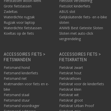
Fietstassen woon-werk
Fietsslot verzekering
Grote fietstassen
Fietsslot kinderfiets
Zadeltas
ABUS slot
Waterdichte rugzak
Gelijksluitende fiets- en e-bike
Rugzak voor laptop
sloten
Waterdichte fietstassen
ANWB Best Geteste Sloten
Koeltas op de fiets
Sloten met auto-click
vergrendeling
ACCESSOIRES FIETS >
ACCESSOIRES FIETS >
FIETSMANDEN
FIETSKRATTEN
Fietsmand hond
Fietskrat zwart
Fietsmand kinderfiets
Fietskrat hout
Fietsmand riet
Fietskrathoes
Kratmanden voor fiets en e-
Fietskrat voor de kinderfiets
bike
Fietskrat klein
Fietsmand staal
Fietskrat wit
Fietsmand stuur
Fietskrat groot
Fietsmand voordrager
Fietskrat Urban Proof