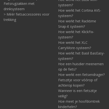
Fietsrugzakken met
systeem?
drinksysteem
Hoe werkt het Cortina AVS-
> Méér fietsaccessoires voor
systeem?
trekking
Hoe werkt het Racktime
Snap-it systeem?
Hoe werkt het KlickFix-
systeem?
Hoe werkt het XLC
CarryMore-systeem?
Hoe werkt het Basil BasEasy-
systeem?
Hoe een huisdier meenemen
op de fiets?
Hoe werkt een fietsendrager?
Fietszitje voor vóórop of
achterop kopen?
Wanneer is een fietszitje
veilig?
Hoe meet je hoofdomtrek
kinderhelm?