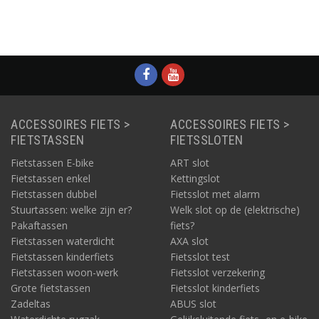
ACCESSOIRES FIETS >
ACCESSOIRES FIETS >
FIETSTASSEN
FIETSSLOTEN
Fietstassen E-bike
ART slot
Fietstassen enkel
Kettingslot
Fietstassen dubbel
Fietsslot met alarm
Stuurtassen: welke zijn er?
Welk slot op de (elektrische)
Pakaftassen
fiets?
Fietstassen waterdicht
AXA slot
Fietstassen kinderfiets
Fietsslot test
Fietstassen woon-werk
Fietsslot verzekering
Grote fietstassen
Fietsslot kinderfiets
Zadeltas
ABUS slot