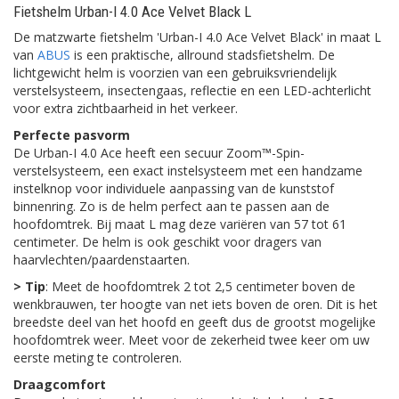
Fietshelm Urban-I 4.0 Ace Velvet Black L
De matzwarte fietshelm 'Urban-I 4.0 Ace Velvet Black' in maat L
van
ABUS
is een praktische, allround stadsfietshelm. De
lichtgewicht helm is voorzien van een gebruiksvriendelijk
verstelsysteem, insectengaas, reflectie en een LED-achterlicht
voor extra zichtbaarheid in het verkeer.
Perfecte pasvorm
De Urban-I 4.0 Ace heeft een secuur Zoom™-Spin-
verstelsysteem, een exact instelsysteem met een handzame
instelknop voor individuele aanpassing van de kunststof
binnenring. Zo is de helm perfect aan te passen aan de
hoofdomtrek. Bij maat L mag deze variëren van 57 tot 61
centimeter. De helm is ook geschikt voor dragers van
haarvlechten/paardenstaarten.
> Tip
: Meet de hoofdomtrek 2 tot 2,5 centimeter boven de
wenkbrauwen, ter hoogte van net iets boven de oren. Dit is het
breedste deel van het hoofd en geeft dus de grootst mogelijke
hoofdomtrek weer. Meet voor de zekerheid twee keer om uw
eerste meting te controleren.
Draagcomfort