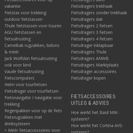
vakantie
Fietsdragers trekhaak
Fietstas voor trekking:
Fietsdragers zonder trekhaak
outdoor fietstassen
Fietsdragers dak
Thule fietstassen voor touren
Fietsdragers 2 fietsen
AGU fietstassen en
Fietsdragers 3 fietsen
fietsuitrusting
Fietsdragers 4 fietsen
Camelbak rugzakken, bidons
Fietsdrager inklapbaar
& méér
Fietsdragers Thule
Jack Wolfskin fietsuitrusting
Fietsdragers ANWB
ook voor kind
Fietsdragers Marktplaats
Vaude fietsuitrusting
Fietsdrager accessoires
Fietscomputers
Fietsdrager kopen
Helm voor tourfietsen
Fietsdrager voor tourfietsen
FIETSACCESSOIRES
Fietsnavigatie / navigatie voor
UITLEG & ADVIES
trekking
Regenpakken voor op de fiets
Hoe werkt het Basil MIK-
Fietsrugzakken met
systeem?
drinksysteem
Hoe werkt het Cortina AVS-
> Méér fietsaccessoires voor
systeem?