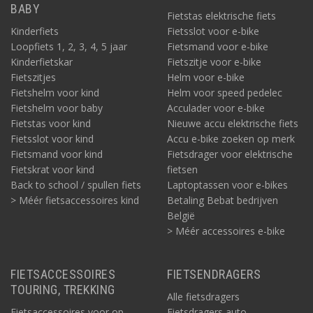
BABY
Fietstas elektrische fiets
Kinderfiets
Fietsslot voor e-bike
Loopfiets 1, 2, 3, 4, 5 jaar
Fietsmand voor e-bike
Kinderfietskar
Fietszitje voor e-bike
Fietszitjes
Helm voor e-bike
Fietshelm voor kind
Helm voor speed pedelec
Fietshelm voor baby
Acculader voor e-bike
Fietstas voor kind
Nieuwe accu elektrische fiets
Fietsslot voor kind
Accu e-bike zoeken op merk
Fietsmand voor kind
Fietsdrager voor elektrische
Fietskrat voor kind
fietsen
Back to school / spullen fiets
Laptoptassen voor e-bikes
> Méér fietsaccessoires kind
Betaling Bebat bedrijven
België
> Méér accessoires e-bike
FIETSACCESSOIRES
FIETSENDRAGERS
TOURING, TREKKING
Alle fietsdragers
Fietsaccessoires voor op
Fietsdragers auto