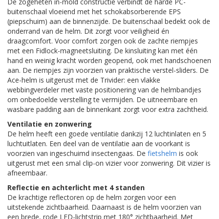
De zogeheten in-mold constructie verbindt de harde PC-
buitenschaal vloeiend met het schokabsorberende EPS
(piepschuim) aan de binnenzijde. De buitenschaal bedekt ook de
onderrand van de helm. Dit zorgt voor veiligheid én
draagcomfort. Voor comfort zorgen ook de zachte riempjes
met een Fidlock-magneetsluiting. De kinsluiting kan met één
hand en weinig kracht worden geopend, ook met handschoenen
aan. De riempjes zijn voorzien van praktische verstel-sliders. De
Ace-helm is uitgerust met de Trivider: een vlakke
webbingverdeler met vaste positionering van de helmbandjes
om onbedoelde verstelling te vermijden. De uitneembare en
wasbare padding aan de binnenkant zorgt voor extra zachtheid.
Ventilatie en zonwering
De helm heeft een goede ventilatie dankzij 12 luchtinlaten en 5
luchtuitlaten. Een deel van de ventilatie aan de voorkant is
voorzien van ingeschuimd insectengaas. De
fietshelm
is ook
uitgerust met een smal clip-on vizier voor zonwering. Dit vizier is
afneembaar.
Reflectie en achterlicht met 4 standen
De krachtige reflectoren op de helm zorgen voor een
uitstekende zichtbaarheid. Daarnaast is de helm voorzien van
een brede, rode LED-lichtstrip met 180° zichtbaarheid. Met