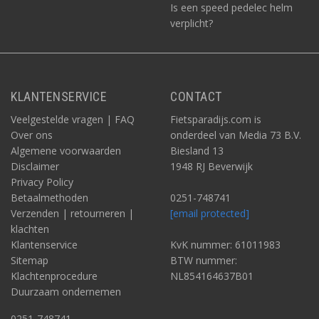
Is een speed pedelec helm
verplicht?
KLANTENSERVICE
CONTACT
Veelgestelde vragen | FAQ
Fietsparadijs.com is
Over ons
onderdeel van Media 73 B.V.
Algemene voorwaarden
Biesland 13
Disclaimer
1948 RJ Beverwijk
Privacy Policy
Betaalmethoden
0251-748741
Verzenden | retourneren |
[email protected]
klachten
Klantenservice
KvK nummer: 61011983
Sitemap
BTW nummer:
Klachtenprocedure
NL854164637B01
Duurzaam ondernemen
0251-748741