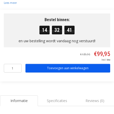
Lees meer
Bestel binnen:
14
32
40
:
:
en uw bestelling wordt vandaag nog verstuurd!
€99,95
€139,95
Incl. btw
Toevoegen aan winkelwagen
Informatie
Specificaties
Reviews (0)