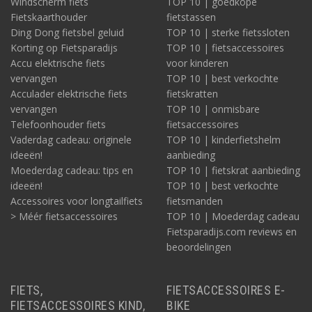
Windscherm fiets
TOP 10 | goedkope
Fietskaarthouder
fietstassen
Ding Dong fietsbel geluid
TOP 10 | sterke fietssloten
Korting op Fietsparadijs
TOP 10 | fietsaccessoires
Accu elektrische fiets
voor kinderen
vervangen
TOP 10 | best verkochte
Acculader elektrische fiets
fietskratten
vervangen
TOP 10 | onmisbare
Telefoonhouder fiets
fietsaccessoires
Vaderdag cadeau: originele
TOP 10 | kinderfietshelm
ideeën!
aanbieding
Moederdag cadeau: tips en
TOP 10 | fietskrat aanbieding
ideeën!
TOP 10 | best verkochte
Accessoires voor longtailfiets
fietsmanden
> Méér fietsaccessoires
TOP 10 | Moederdag cadeau
Fietsparadijs.com reviews en
beoordelingen
FIETS,
FIETSACCESSOIRES E-
FIETSACCESSOIRES KIND,
BIKE