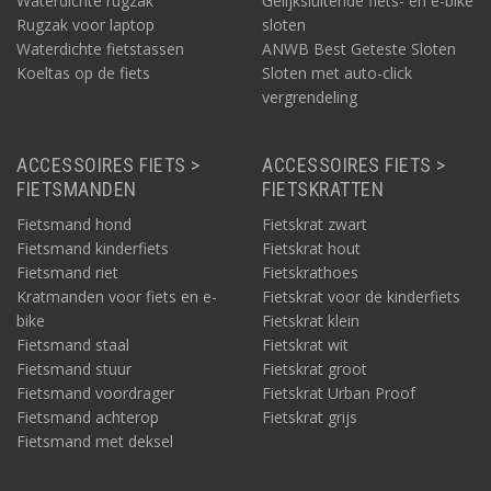
Waterdichte rugzak
Gelijksluitende fiets- en e-bike
Rugzak voor laptop
sloten
Waterdichte fietstassen
ANWB Best Geteste Sloten
Koeltas op de fiets
Sloten met auto-click
vergrendeling
ACCESSOIRES FIETS >
ACCESSOIRES FIETS >
FIETSMANDEN
FIETSKRATTEN
Fietsmand hond
Fietskrat zwart
Fietsmand kinderfiets
Fietskrat hout
Fietsmand riet
Fietskrathoes
Kratmanden voor fiets en e-
Fietskrat voor de kinderfiets
bike
Fietskrat klein
Fietsmand staal
Fietskrat wit
Fietsmand stuur
Fietskrat groot
Fietsmand voordrager
Fietskrat Urban Proof
Fietsmand achterop
Fietskrat grijs
Fietsmand met deksel