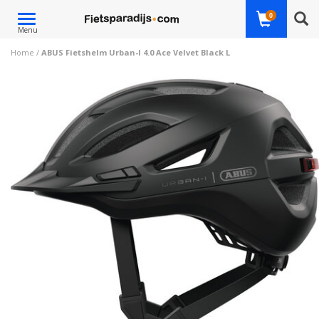
Toggle
0
Menu
navigation
Home
/
ABUS Fietshelm Urban-I 4.0 Ace Velvet Black L