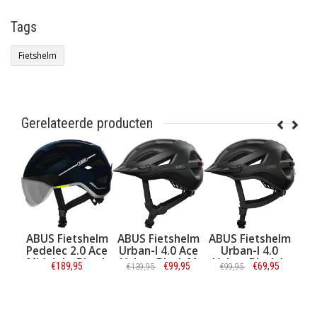
Tags
Fietshelm
Gerelateerde producten
ietshelm
ABUS Fietshelm
ABUS Fietshelm
ABUS Fietshel
c 2.0 Ace
Urban-I 4.0 Ace
Urban-I 4.0
Urban-I 3.0
ht Blue L
Velvet Black M
Velvet Black L
Signal Silver M
89,95
€99,95
€69,95
€64,95
€139,95
€99,95
€99,95
ormatie
Informatie
Informatie
Informatie