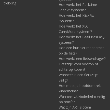
trekking
Hoe werkt het Racktime
Snap-it systeem?
Hoe werkt het KlickFix-
systeem?
Hoe werkt het XLC
CarryMore-systeem?
Hoe werkt het Basil BasEasy-
systeem?
Hoe een huisdier meenemen
op de fiets?
Hoe werkt een fietsendrager?
Fietszitje voor vóórop of
achterop kopen?
Wanneer is een fietszitje
veilig?
Hoe meet je hoofdomtrek
kinderhelm?
Wanneer zit kinderhelm veilig
op hoofd?
Wat zijn ART sloten?