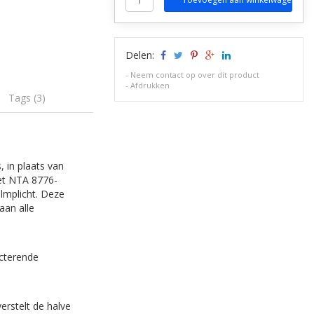
Delen:
-
Neem contact op over dit product
-
Afdrukken
Tags (3)
 in plaats van
met NTA 8776-
lmplicht. Deze
aan alle
ecterende
rstelt de halve