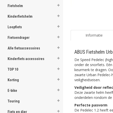
Fietshelm
Kinderfietshelm
Loopfiets
Informatie
Fietsendrager
Alle fietsaccessoires
ABUS Fietshelm Urb
Kinderfiets accessoires
De Speed Pedelec (high 
onder de snorfiets. Eén
keurmerk te dragen. Oo
TOP 10
zwarte Urban Pedelec-h
veiligheidseisen.
Korting
Veiligheid door refle
E-bike
Deze zwarte helm heeft
onderdelen rondom de
Touring
Perfecte pasvorm
De Pedelec 1.2 heeft e
Fiets en dier