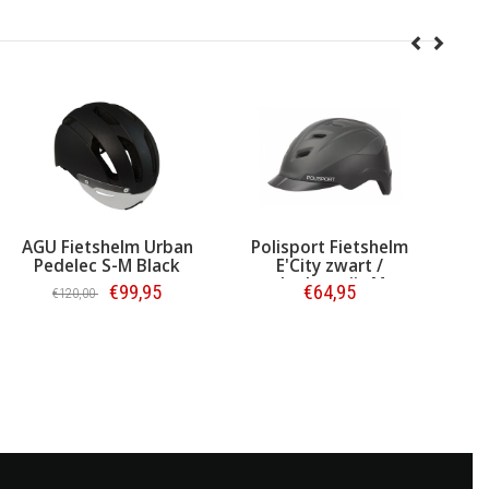
 Urban
Polisport Fietshelm
Lynx Fietsspiegel Lu
Black
E'City zwart /
E-Bike Links
donkergrijs M
,95
€64,95
€19,95
Bestellen
Bestellen