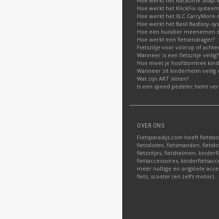
Hoe werkt het Racktime Snap-i
Hoe werkt het KlickFix-systeem
Hoe werkt het XLC CarryMore-
Hoe werkt het Basil BasEasy-sy
Hoe een huisdier meenemen op
Hoe werkt een fietsendrager?
Fietszitje voor vóórop of acht
Wanneer is een fietszitje veilig?
Hoe meet je hoofdomtrek kin
Wanneer zit kinderhelm veilig 
Wat zijn ART sloten?
Is een speed pedelec helm verp
OVER ONS
Fietsparadijs.com heeft fietstas
fietssloten, fietsmanden, fietskr
fietszitjes, fietshelmen, kinder
fietsaccessoires, kinderfietsac
méér nuttige en originele acce
fiets, scooter (en zelfs motor).