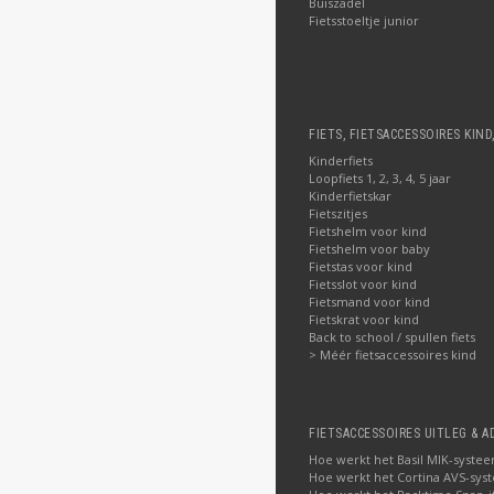
Buiszadel
Fietsstoeltje junior
FIETS, FIETSACCESSOIRES KIND
Kinderfiets
Loopfiets 1, 2, 3, 4, 5 jaar
Kinderfietskar
Fietszitjes
Fietshelm voor kind
Fietshelm voor baby
Fietstas voor kind
Fietsslot voor kind
Fietsmand voor kind
Fietskrat voor kind
Back to school / spullen fiets
> Méér fietsaccessoires kind
FIETSACCESSOIRES UITLEG & A
Hoe werkt het Basil MIK-syste
Hoe werkt het Cortina AVS-sys