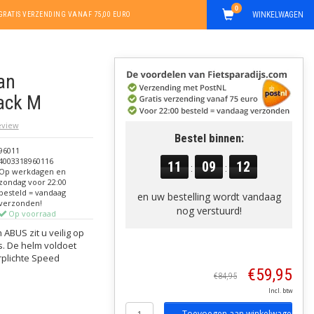
0
WINKELWAGEN
GRATIS VERZENDING VANAF 75,00 EURO
an
lack M
review
Bestel binnen:
96011
4003318960116
11
09
11
:
:
Op werkdagen en
zondag voor 22:00
besteld = vandaag
en uw bestelling wordt vandaag
verzonden!
nog verstuurd!
Op voorraad
ABUS zit u veilig op
s. De helm voldoet
rplichte Speed
€59,95
€84,95
Incl. btw
Toevoegen aan winkelwagen