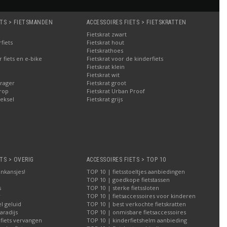
ETS > FIETSMANDEN
ACCESSOIRES FIETS > FIETSKRATTEN
Fietskrat zwart
fiets
Fietskrat hout
Fietskrathoes
fiets en e-bike
Fietskrat voor de kinderfiets
Fietskrat klein
Fietskrat wit
rager
Fietskrat groot
rop
Fietskrat Urban Proof
eksel
Fietskrat grijs
TS > OVERIG
ACCESSOIRES FIETS > TOP 10
nkansjes!
TOP 10 | fietsstoeltjes aanbiedingen
TOP 10 | goedkope fietstassen
s
TOP 10 | sterke fietssloten
r
TOP 10 | fietsaccessoires voor kinderen
l geluid
TOP 10 | best verkochte fietskratten
aradijs
TOP 10 | onmisbare fietsaccessoires
 fiets vervangen
TOP 10 | kinderfietshelm aanbieding