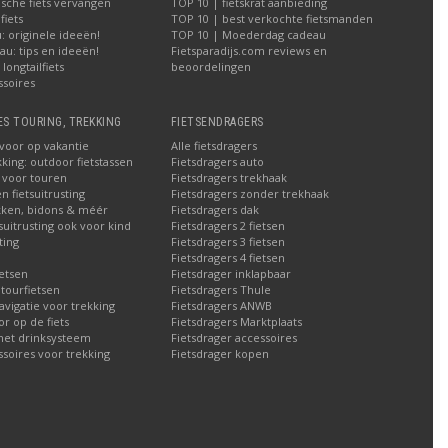
ische fiets vervangen
TOP 10 | fietskrat aanbieding
iets
TOP 10 | best verkochte fietsmanden
 originele ideeën!
TOP 10 | Moederdag cadeau
u: tips en ideeën!
Fietsparadijs.com reviews en
longtailfiets
beoordelingen
ssoires
ES TOURING, TREKKING
FIETSENDRAGERS
 voor op vakantie
Alle fietsdragers
kking: outdoor fietstassen
Fietsdragers auto
n voor touren
Fietsdragers trekhaak
n fietsuitrusting
Fietsdragers zonder trekhaak
ken, bidons & méér
Fietsdragers dak
tsuitrusting ook voor kind
Fietsdragers 2 fietsen
ting
Fietsdragers 3 fietsen
Fietsdragers 4 fietsen
etsen
Fietsdrager inklapbaar
 tourfietsen
Fietsdragers Thule
navigatie voor trekking
Fietsdragers ANWB
 op de fiets
Fietsdragers Marktplaats
met drinksysteem
Fietsdrager accessoires
ssoires voor trekking
Fietsdrager kopen