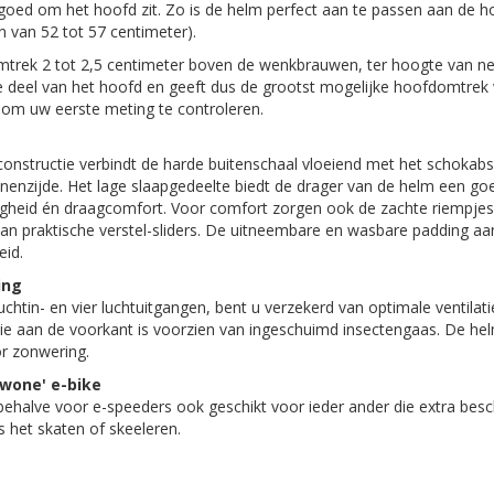
 goed om het hoofd zit. Zo is de helm perfect aan te passen aan de 
 van 52 tot 57 centimeter).
trek 2 tot 2,5 centimeter boven de wenkbrauwen, ter hoogte van ne
ste deel van het hoofd en geeft dus de grootst mogelijke hoofdomtrek
 om uw eerste meting te controleren.
onstructie verbindt de harde buitenschaal vloeiend met het schoka
nnenzijde. Het lage slaapgedeelte biedt de drager van de helm een g
iligheid én draagcomfort. Voor comfort zorgen ook de zachte riempjes
van praktische verstel-sliders. De uitneembare en wasbare padding a
eid.
ing
chtin- en vier luchtuitgangen, bent u verzekerd van optimale ventilatie
tie aan de voorkant is voorzien van ingeschuimd insectengaas. De hel
or zonwering.
ewone' e-bike
behalve voor e-speeders ook geschikt voor ieder ander die extra bes
ns het skaten of skeeleren.