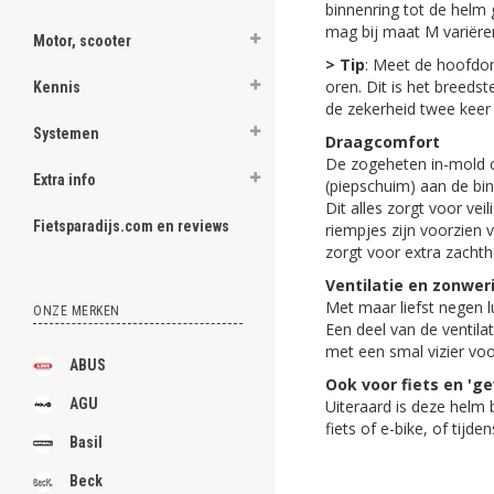
binnenring tot de helm
mag bij maat M variëren
Motor, scooter
> Tip
: Meet de hoofdom
oren. Dit is het breed
Kennis
de zekerheid twee keer
Systemen
Draagcomfort
De zogeheten in-mold c
Extra info
(piepschuim) aan de bi
Dit alles zorgt voor ve
Fietsparadijs.com en reviews
riempjes zijn voorzien 
zorgt voor extra zachth
Ventilatie en zonwer
Met maar liefst negen lu
ONZE MERKEN
Een deel van de ventila
met een smal vizier vo
ABUS
Ook voor fiets en 'g
AGU
Uiteraard is deze helm 
fiets of e-bike, of tijde
Basil
Beck