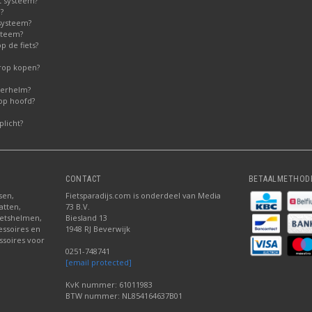
t systeem?
?
systeem?
steem?
 de fiets?
erop kopen?
derhelm?
op hoofd?
licht?
CONTACT
BETAALMETHOD
sen,
Fietsparadijs.com is onderdeel van Media
atten,
73 B.V.
fietshelmen,
Biesland 13
cessoires en
1948 RJ Beverwijk
ssoires voor
0251-748741
[email protected]
KvK nummer: 61011983
BTW nummer: NL854164637B01