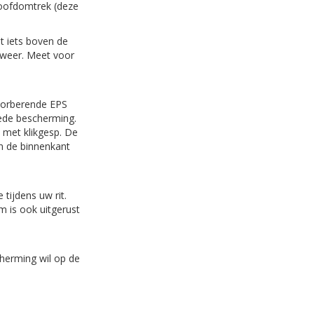
hoofdomtrek (deze
t iets boven de
 weer. Meet voor
bsorberende EPS
oede bescherming.
 met klikgesp. De
an de binnenkant
 tijdens uw rit.
m is ook uitgerust
cherming wil op de