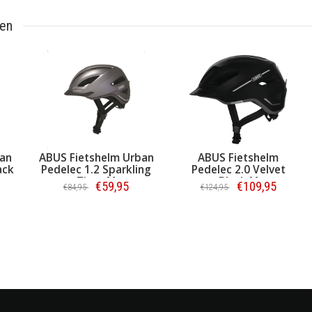
ten
shelm Urban
ABUS Fietshelm
AGU Fietshelm
.2 Sparkling
Pedelec 2.0 Velvet
Pedelec S-M 
tan M
Black M
€59,95
€109,95
€99
€124,95
€120,00
tellen
Bestellen
Bestellen