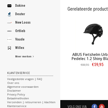
Dakine
Gerelateerde produc
Deuter
New Looxs
Ortlieb
Vaude
Willex
BUS Fietshelm
ABUS Fietshelm Urban
ABUS Fiet
Meer merken
lec 2.0 Ace Signal
Pedelec 1.2 Shiny Black
Pedelec 1
Yellow M
L
Ti
€199,95
€59,95
€84,95
€84,95
KLANTENSERVICE
Bestellen
Bestellen
Bes
Veelgestelde vragen | FAQ
Over ons
Algemene voorwaarden
Disclaimer
Privacy Policy
Betaalmethoden
Verzenden | retourneren | klachten
Klantenservice
VOLG ONS VIA