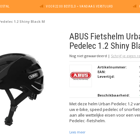
POSTNL
VOOR 22:00 BESTELD = VANDAAG VERSTUURD
edelec 1.2 Shiny Black M
ABUS Fietshelm Urb
Pedelec 1.2 Shiny B
Nog niet gewaardeerd
|
Schrijf je eigen 
Artikelnummer:
EAN:
Levertijd:
Beschikbaarheid:
Met deze helm Urban Pedelec 1.2 van 
uw e-bike, speed pedelec of snorfiet
aan alle wettelijke eisen voor een ve
Pedelec -fietshelm.
Lees meer