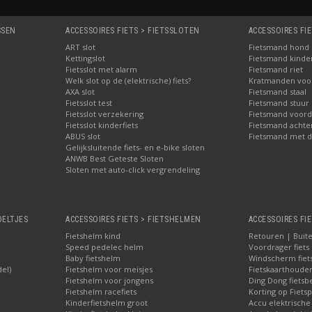
SSEN
ACCESSOIRES FIETS > FIETSSLOTEN
ACCESSOIRES FI
ART slot
Fietsmand hond
Kettingslot
Fietsmand kinder
Fietsslot met alarm
Fietsmand riet
Welk slot op de (elektrische) fiets?
Kratmanden voor 
AXA slot
Fietsmand staal
Fietsslot test
Fietsmand stuur
Fietsslot verzekering
Fietsmand voord
Fietsslot kinderfiets
Fietsmand achte
ABUS slot
Fietsmand met d
Gelijksluitende fiets- en e-bike sloten
ANWB Best Geteste Sloten
Sloten met auto-click vergrendeling
OELTJES
ACCESSOIRES FIETS > FIETSHELMEN
ACCESSOIRES FIE
Fietshelm kind
Retouren | Buite
Speed pedelec helm
Voordrager fiets
Baby fietshelm
Windscherm fiet
del)
Fietshelm voor meisjes
Fietskaarthoude
Fietshelm voor jongens
Ding Dong fietsbe
Fietshelm racefiets
Korting op Fietsp
Kinderfietshelm groot
Accu elektrische