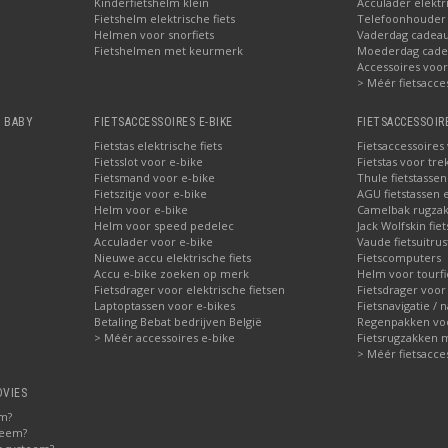
Kinderfietshelm klein
Acculader elektr
Fietshelm elektrische fiets
Telefoonhouder f
Helmen voor snorfiets
Vaderdag cadeau:
Fietshelmen met keurmerk
Moederdag cadea
Accessoires voor 
> Méér fietsacce
, BABY
FIETSACCESSOIRES E-BIKE
FIETSACCESSOIR
Fietstas elektrische fiets
Fietsaccessoires
Fietsslot voor e-bike
Fietstas voor tre
Fietsmand voor e-bike
Thule fietstasse
Fietszitje voor e-bike
AGU fietstassen e
Helm voor e-bike
Camelbak rugzak
Helm voor speed pedelec
Jack Wolfskin fie
Acculader voor e-bike
Vaude fietsuitrus
Nieuwe accu elektrische fiets
Fietscomputers
Accu e-bike zoeken op merk
Helm voor tourfi
Fietsdrager voor elektrische fietsen
Fietsdrager voor
Laptoptassen voor e-bikes
Fietsnavigatie / 
Betaling Bebat bedrijven België
Regenpakken voor
> Méér accessoires e-bike
Fietsrugzakken 
> Méér fietsacce
DVIES
em?
teem?