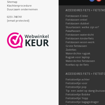
Sitemap
Klachtenprocedure
Duurzaam ondernemen
ACCESSOIRES FIETS > FIETSTA
Fietstassen E-bike
0251-748741
Fietstassen enkel
[email protected]
Fietstassen dubbel
Stuurtassen: welke zijn er?
Pakaftassen
Fietstassen waterdicht
Fietstassen kinderfiets
Fietstassen woon-werk
Grote fietstassen
Zadeltas
Waterdichte rugzak
Rugzak voor laptop
Waterdichte fietstassen
Koeltas op de fiets
ACCESSOIRES FIETS > FIETSST
Fietsstoeltje achter
Fietsstoeltje voor
Fietsstoeltje pop
Tip: een zadel op stang (buisza
Fietsstoeltje Bobike
Fietsstoeltje Yepp
Fietsstoeltje bagagedrager